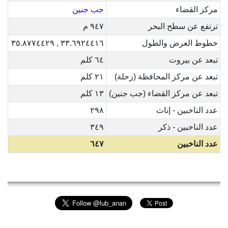
مركز القضاء
جب جنين
ترتفع عن سطح البحر
٩٤٧ م
خطوط العرض والطول
٣٣.٦٩٢٤٤١٦ , ٣٥.٨٧٧٤٤٢٩
تبعد عن بيروت
٦٤ كلم
تبعد عن مركز المحافظة (زحلة)
٢١ كلم
تبعد عن مركز القضاء (جب جنين)
١٣ كلم
عدد الناخبين - إناث
٢٩٨
عدد الناخبين - ذكر
٣٤٩
عدد الناخبين
٦٤٧