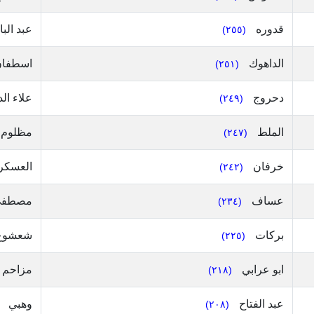
قدوره
عبد الب
(٢٥٥)
الداهوك
اسطفا
(٢٥١)
دحروج
علاء ال
(٢٤٩)
الملط
مظلوم
(٢٤٧)
خرفان
العسكر
(٢٤٢)
عساف
مصطف
(٢٣٤)
بركات
شعشوع
(٢٢٥)
ابو عرابي
مزاحم
(٢١٨)
عبد الفتاح
وهبي
(٢٠٨)