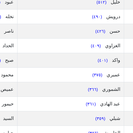
خليل
عبود
٩)
(٥١٢)
درويش
نخله
٤٥٣)
(٤٩٠)
حسن
ناصر
(٤٢٦)
الغزاوي
الحداد
(٤٠٩)
واكد
صبح
٩٩)
(٤٠١)
عميري
محمود
(٣٧٥)
الشموري
عميص
(٣٦٦)
عبد الهادي
حيمور
(٣٦١)
شبلي
السيد
(٣٥٩)
الجاروش
جباره