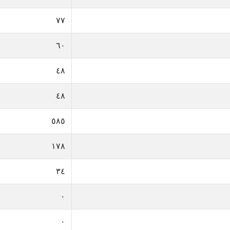
٧٧
٦٠
٤٨
٤٨
٥٨٥
١٧٨
٣٤
٠
٠