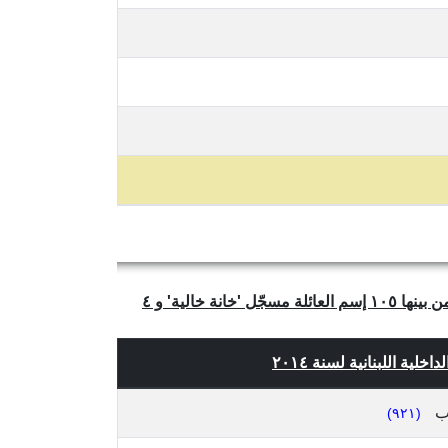
يتبيّن لنا من الجدول أعلاه أن عدد العائلات الفريدة والمتميّزة في قضاء البقاع الغربي، محافظة البقاع في لبنان هو ٤,٣٧٧ ومن بينها ١٠٥ إسم العائلة مسجّل 'خانة خالية' و ٤
لية اللبنانية لسنة ٢٠١٤
ب
(٩٢١)