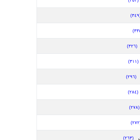
(٣٥٢)
(٣
(٣٢٦)
(٣١١)
(٢٩٦)
(٢٨٤)
(٢٧٨)
(
ي
(٢٦٣)