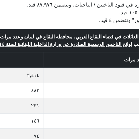
العائلات في قضاء البقاع الغربي، محافظة البقاع في لبنان وعدد مرات 
ب
لوائح الناخبين الرسمية الصادرة عن وزارة الداخلية اللبنانية لسنة ٢٠١٤
د مرات
٢,٤١٤
٤٨٢
٢٣١
١٤٦
٧٤