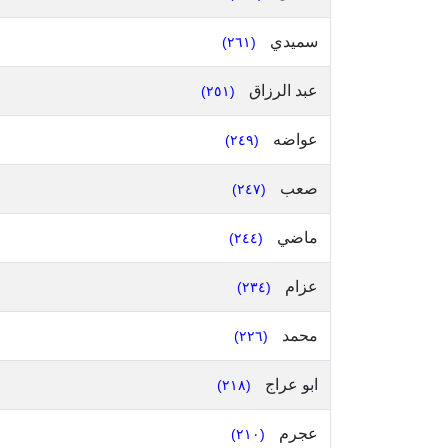
سميدي
(٢٦١)
عبد الرزاق
(٢٥١)
عواضه
(٢٤٩)
صعب
(٢٤٧)
ماضي
(٢٤٤)
عزام
(٢٣٤)
محمد
(٢٢٦)
ابو عراج
(٢١٨)
عجرم
(٢١٠)