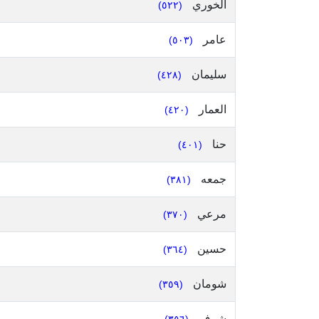
الخوري
(٥٢٢)
عامر
(٥٠٣)
سليمان
(٤٢٨)
العمار
(٤٢٠)
حنا
(٤٠١)
جمعه
(٣٨١)
مرعي
(٣٧٠)
حسين
(٣٦٤)
شومان
(٣٥٩)
شرف