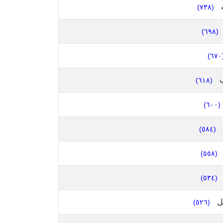
ه
(٧٣٨)
(٦٩٨)
(٦
ب
(٦١٨)
(٦٠٠)
(٥٨٤)
(٥٥٨)
(٥٣٤)
ل
(٥٢٦)