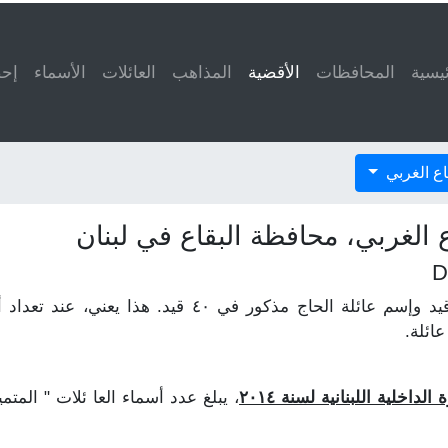
ئيسية
المحافظات
الأقضية
(current)
المذاهب
العائلات
الأسماء
إحص
اع الغربي
 الغربي، محافظة البقاع في لبنان
لنفترض أن إسم عائلة الخوري مذكور في ٥٠ قيد وإسم عائلة
ائلة.
اخلية اللبنانية لسنة ٢٠١٤
، يبلغ عدد أسماء العا ئلات " المت