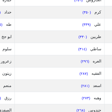
(٣٥٦)
كرم
حداد
٤٩)
(٣٥٠)
علي
طه
(٣٣٥)
(٣٣٩)
طربين
ابو جخ
(٣٣٠)
ساطي
سلوم
(٣١٤)
العره
زعرور
(٢٩٦)
الفقيه
زيتون
(٢٨٧)
اسعد
منعم
(٢٨١)
وهبه
رزق
٢٧٢)
(٢٧٣)
حندوس
الصفد
(٢٦٨)