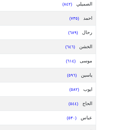
الصميلي
(٨٤٢)
احمد
(٧٣٥)
رحال
(٦٨٩)
الخشن
(٦٤٦)
موسى
(٦١٤)
ياسين
(٥٩٦)
ايوب
(٥٨٢)
الحاج
(٥٤٤)
عباس
(٥٣٠)