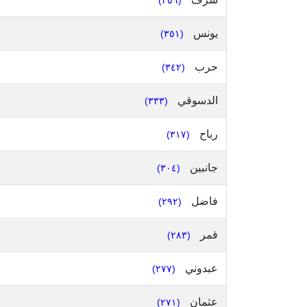
(٣٥٦)
يونس
(٣٥١)
حرب
(٣٤٢)
الدسوقي
(٣٣٣)
رباح
(٣١٧)
جانبين
(٣٠٤)
فاضل
(٢٩٢)
قمر
(٢٨٣)
عبدوني
(٢٧٧)
عثمان
(٢٧١)