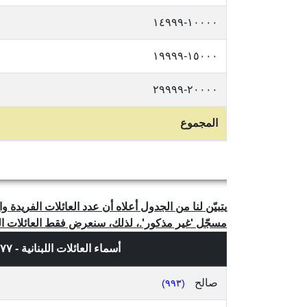
١٠٠٠٠-١٤٩٩٩
١٥٠٠٠-١٩٩٩٩
٢٠٠٠٠-٢٩٩٩٩
المجموع
مسجّل 'غير مذكور'.، لذلك، سنعرض فقط العائلات المذكورة
أسماء العائلات اللبنانية - ٤,٣٧٧ إسم عائلة فريد، حسب
صالح
(٩٩٣)