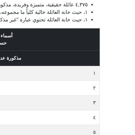
٤,٣٧٥ عائلة حقيقية، متميزة وفريدة، مذكورة في قيود الناخبين / الناخبات، وتتضمن ٨٧,٩٧٦ قيد.
١، حيث خانة العائلة خالية كلياً ما مجموعه، ١٠٥ قيد.
١، حيث خانة العائلة تحتوي عبارة "غير مذكور" وتتضمن ٤ قيد.
أسماء 
حس
مذكورة عد
١
٢
٣
٤
٥