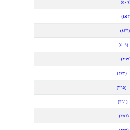
(٥٠
(
(٤٢٣)
(٤٠٩)
(٣
(٣٧٣)
(٣٦٥)
(٣٦١)
(٣٥٦)