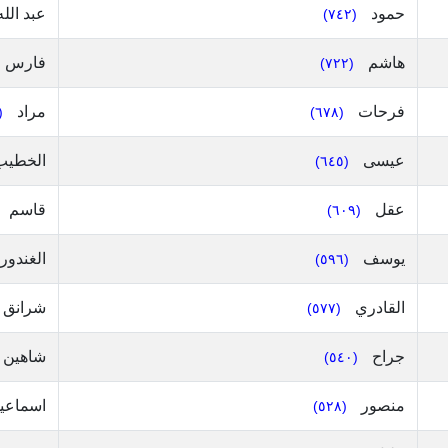
حمود
عبد الل
(٧٤٢)
هاشم
فارس
(٧٢٢)
فرحات
مراد
٧٠)
(٦٧٨)
عيسى
الخطي
(٦٤٥)
عقل
قاسم
(٦٠٩)
يوسف
الغندور
(٥٩٦)
القادري
شرانق
(٥٧٧)
جراح
شاهين
(٥٤٠)
منصور
اسماعي
(٥٢٨)