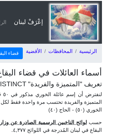
إعْرَفْ لبنان
الر
الرئيسية
المحافظات
الأقضية
قضاء البق
أسماء العائلات في قضاء البقاع
تعريف "المتميزة والفريدة" DISTINCT
المتميزة والفريدة تحتسب مرة واحدة فقط لكل ع
الخوري (٥٠) - الحاج (٤٠)
حسب
لوائح الناخبين الرسمية الصادرة عن وزارة الد
البقاع في لبنان المُدرجة في اللوائح ٤,٣٧٧.