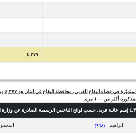
٠
٠
٠
٤,٣٧٧
 أكثر من ١٠٠ مرة.
لوائح الناخبين الرسمية الصادرة عن وزارة الداخ
ابراهيم
المجذو
(٩٦٨)