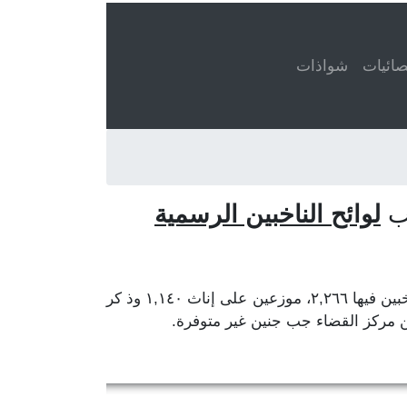
ائيات
شواذات
سب
لوائح الناخبين الرسمية
تقع بلدة المناره في قضاء البقاع الغربي، محافظة البقاع. مركز المحافظة زحلة ومركز القضاء جب جنين. عدد الناخبين فيها ٢,٢٦٦، موزعين على إناث ١,١٤٠ وذ كر