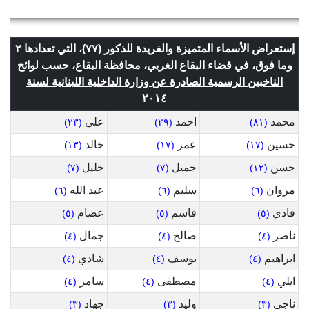
إستعراض الأسماء المتميزة والفريدة للذكور (٧٧)، التي تعدادها ٢
وما فوق، في قضاء البقاع الغربي، محافظة البقاع، حسب
لوائح
الناخبين الرسمية الصادرة عن وزارة الداخلية اللبنانية لسنة
٢٠١٤
محمد
احمد
علي
(٢٣)
(٢٩)
(٨١)
حسين
عمر
خالد
(١٣)
(١٧)
(١٧)
حسن
جميل
خليل
(٧)
(٧)
(١٢)
مروان
سليم
عبد الله
(٦)
(٦)
(٦)
فادي
قاسم
عصام
(٥)
(٥)
(٥)
ناصر
صالح
جمال
(٤)
(٤)
(٤)
ابراهيم
يوسف
شادي
(٤)
(٤)
(٤)
ايلي
مصطفى
سامر
(٤)
(٤)
(٤)
ناجي
وليد
جهاد
(٣)
(٣)
(٣)