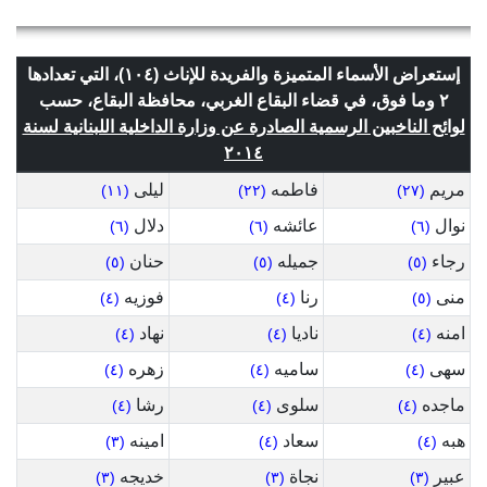
إستعراض الأسماء المتميزة والفريدة للإناث (١٠٤)، التي تعدادها
٢ وما فوق، في قضاء البقاع الغربي، محافظة البقاع، حسب
لوائح الناخبين الرسمية الصادرة عن وزارة الداخلية اللبنانية لسنة
٢٠١٤
مريم
فاطمه
ليلى
(١١)
(٢٢)
(٢٧)
نوال
عائشه
دلال
(٦)
(٦)
(٦)
رجاء
جميله
حنان
(٥)
(٥)
(٥)
منى
رنا
فوزيه
(٤)
(٤)
(٥)
امنه
ناديا
نهاد
(٤)
(٤)
(٤)
سهى
ساميه
زهره
(٤)
(٤)
(٤)
ماجده
سلوى
رشا
(٤)
(٤)
(٤)
هبه
سعاد
امينه
(٣)
(٤)
(٤)
عبير
نجاة
خديجه
(٣)
(٣)
(٣)