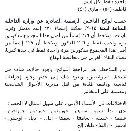
واحدة فقط لكل إسم.
فاطمة (٥٠) - ماري (٤٠)
حسب
لوائح الناخبين الرسمية الصادرة عن وزارة الداخلية
اللبنانية لسنة ٢٠١٤
، يمكننا إحصاء ٣٢٠ إسم متميّز وفريد
للإناث، ونلاحظ أن ٢١٦ إسماً من أصل هذا المجموع مذكورين
مرة واحدة فقط و ٢٠٦ للذكور، ونلاحظ أن ١٢٩ إسماً من
أصل هذا المجموع مذكورين مرة واحدة فقط في بلدة كفريا،
قضاء البقاع الغربي في محافظة البقاع.
من الملاحظ، بعد مراجعة اللوائح، وجود حالات شاذة في
تسجيل المواطنين، ويعود ذلك إلى عدم وجود إجراءات
قياسية ودقيقة مُتّبعة من قبل مديرية الأحوال الشخصية
ومعممة على المخاتير.
الاختلافات في الأسماء الأولى ، على سبيل المثال لا الحصر:
ندى - ندا - سهير - سوهير - جوزيفين - جوزفين - جوزافين -
عفيفة - عفيفه - سامنتا - سمنتا - ادال - اديل - اوجيني -
ايجيني - داليلا - دليلا، إلخ