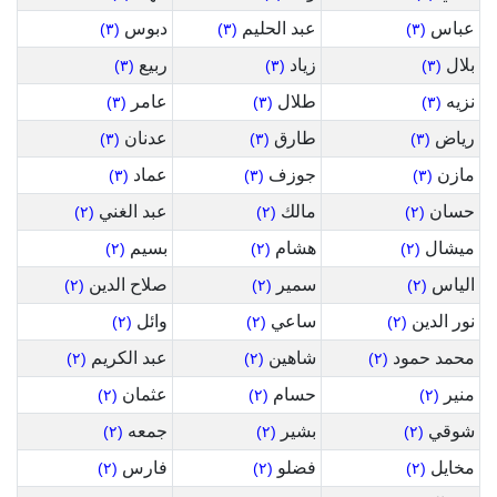
عباس
عبد الحليم
دبوس
(٣)
(٣)
(٣)
بلال
زياد
ربيع
(٣)
(٣)
(٣)
نزيه
طلال
عامر
(٣)
(٣)
(٣)
رياض
طارق
عدنان
(٣)
(٣)
(٣)
مازن
جوزف
عماد
(٣)
(٣)
(٣)
حسان
مالك
عبد الغني
(٢)
(٢)
(٢)
ميشال
هشام
بسيم
(٢)
(٢)
(٢)
الياس
سمير
صلاح الدين
(٢)
(٢)
(٢)
نور الدين
ساعي
وائل
(٢)
(٢)
(٢)
محمد حمود
شاهين
عبد الكريم
(٢)
(٢)
(٢)
منير
حسام
عثمان
(٢)
(٢)
(٢)
شوقي
بشير
جمعه
(٢)
(٢)
(٢)
مخايل
فضلو
فارس
(٢)
(٢)
(٢)