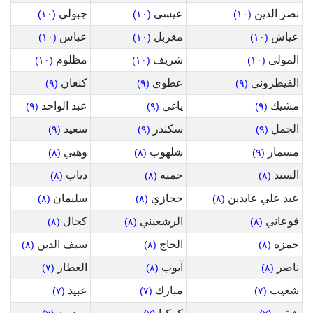
نصر الدين
عيسى
جبولي
(١٠)
(١٠)
(١٠)
عياش
مغربل
عباس
(١٠)
(١٠)
(١٠)
المولى
شريف
مظلوم
(١٠)
(١٠)
(١٠)
الفيطروني
عطوي
كنعان
(٩)
(٩)
(٩)
مشيك
ياغي
عبد الواحد
(٩)
(٩)
(٩)
الجمل
سكندر
سعيد
(٩)
(٩)
(٩)
مسمار
شلهوب
وهبي
(٨)
(٨)
(٩)
السيد
حميه
دياب
(٨)
(٨)
(٨)
عبد علي عابدين
حجازي
سليمان
(٨)
(٨)
(٨)
فوعاني
الرشعيني
كحال
(٨)
(٨)
(٨)
حمزه
الحاج
سيف الدين
(٨)
(٨)
(٨)
ناصر
آيوب
العطار
(٧)
(٨)
(٨)
شعيب
مبارك
عبيد
(٧)
(٧)
(٧)