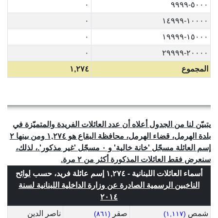
٠
٥٠٠٠-٩٩٩٩
٠
١٠٠٠٠-١٤٩٩٩
٠
١٥٠٠٠-١٩٩٩٩
٠
٢٠٠٠٠-٢٩٩٩٩
المجموع
١,٢٧٤
يتبيّن لنا من الجدول أعلاه أن عدد العائلات الفريدة والمتميّزة في
بلدة الهرمل، قضاء الهرمل، محافظة البقاع هو ١,٢٧٤ ومن بينها ٢
إسم العائلة مسجّل 'خانة خالية' و ٠ مسجّل 'غير مذكور'.، لذلك،
سنعرض فقط العائلات المذكورة أكثر من ٢ مرة.
أسماء العائلات اللبنانية - ١,٢٧٤ إسم عائلة فريد، حسب
لوائح
الناخبين الرسمية الصادرة عن وزارة الداخلية اللبنانية لسنة
٢٠١٤
شمص
صقر
ناصر الدين
(٨٦١)
(١,١١٧)