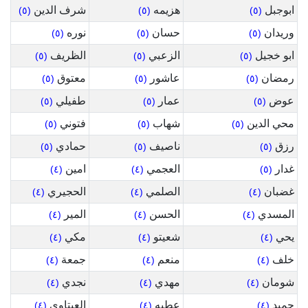
ابوجبل
هزيمه
شرف الدين
(٥)
(٥)
(٥)
وريدان
حسان
نوره
(٥)
(٥)
(٥)
ابو خجيل
الزعبي
الظريف
(٥)
(٥)
(٥)
رمضان
عاشور
معتوق
(٥)
(٥)
(٥)
عوض
عمار
طفيلي
(٥)
(٥)
(٥)
محي الدين
شهاب
فتوني
(٥)
(٥)
(٥)
رزق
ناصيف
حمادي
(٥)
(٥)
(٥)
غدار
العجمي
امين
(٤)
(٤)
(٥)
غضبان
الصلمي
الحجيري
(٤)
(٤)
(٤)
المسدي
الحسن
المير
(٤)
(٤)
(٤)
يحي
شعيتو
مكي
(٤)
(٤)
(٤)
خلف
منعم
جمعة
(٤)
(٤)
(٤)
شومان
مهدي
نجدي
(٤)
(٤)
(٤)
حميد
عطيه
العيتاوي
(٤)
(٤)
(٤)