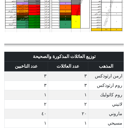
توزيع العائلات المذكورة والصحيحة
المذهب
عدد العائلات
عدد الناخبين
ارمن ارثوذكس
٣
٣
روم ارثوذكس
٣
٣
روم كاثوليك
١
١
لاتيني
٢
٢
ماروني
٢٠
٤٠
مسيحي
١
١