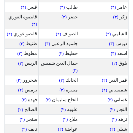
عامر
طالب
قيس
(٣)
(٣)
(٣)
زكر
خضر
قانصوه الغوري
(٣)
(٣)
(٣)
الشامي
الصواف
قانصو غوري
(٣)
(٣)
(٣)
دبوس
جلمود الزعبي
ظنيط
(٣)
(٣)
(٣)
اسعد
حطيط
مطوط
(٢)
(٣)
(٣)
بلوق
جمال الدين شميس
الريس
(٢)
(٢)
(٢)
قمر الدين
الحايك
شحرور
(٢)
(٢)
(٢)
شميساني
مسره
ترمس
(٢)
(٢)
(٢)
غساني
الحاج سليمان
فهده
(٢)
(٢)
(٢)
النجار
علويه
الصالح
(٢)
(٢)
(٢)
نزهه
ملاح
سنجر
(٢)
(٢)
(٢)
شبلي
عواضة
نايف
(٢)
(٢)
(٢)