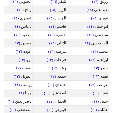
زريق
شكر
الجبولي
(١٦)
(١٦)
(١٦)
عبد علي
الزين
رباح
(١٥)
(١٥)
(١٥)
غوري
المقداد
عميري
(١٤)
(١٥)
(١٥)
ابو خليل
قاسم
دعاس
(١٤)
(١٤)
(١٤)
سنقنقي
خضره
الفقيه
(١٤)
(١٤)
(١٤)
القاطرجي
التالى
حسين
(١٣)
(١٣)
(١٤)
محمد
مرضه
عوده
(١٣)
(١٣)
(١٣)
ابراهيم
فرحات
برو
(١٣)
(١٣)
(١٣)
حيدر
رعد
صعب
(١٢)
(١٢)
(١٣)
نعمة
جمعه
الغويل
(١٢)
(١٢)
(١٢)
عواضه
حمدان
يوسف
(١١)
(١١)
(١٢)
فقيه
اسماعيل
مهنا
(١١)
(١١)
(١١)
خليل
الجمال
ناصرالدين
(١٠)
(١١)
(١١)
حمّاده
قبيرص
مصطفى
(١٠)
(١٠)
(١٠)