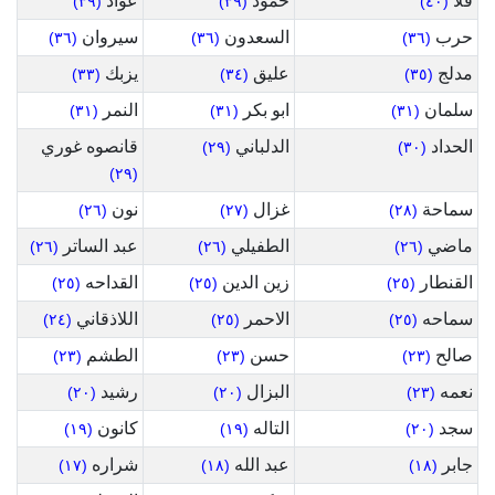
فلا
حمود
عواد
(٣٩)
(٣٩)
(٤٠)
حرب
السعدون
سيروان
(٣٦)
(٣٦)
(٣٦)
مدلج
عليق
يزبك
(٣٣)
(٣٤)
(٣٥)
سلمان
ابو بكر
النمر
(٣١)
(٣١)
(٣١)
الحداد
الدلباني
قانصوه غوري
(٢٩)
(٣٠)
(٢٩)
سماحة
غزال
نون
(٢٦)
(٢٧)
(٢٨)
ماضي
الطفيلي
عبد الساتر
(٢٦)
(٢٦)
(٢٦)
القنطار
زين الدين
القداحه
(٢٥)
(٢٥)
(٢٥)
سماحه
الاحمر
اللاذقاني
(٢٤)
(٢٥)
(٢٥)
صالح
حسن
الطشم
(٢٣)
(٢٣)
(٢٣)
نعمه
البزال
رشيد
(٢٠)
(٢٠)
(٢٣)
سجد
التاله
كانون
(١٩)
(١٩)
(٢٠)
جابر
عبد الله
شراره
(١٧)
(١٨)
(١٨)