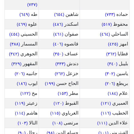
(٧٣٧)
حماده
شاهين
طه
(٦٤٩)
(٦٥٤)
(٧٣٣)
محفوظ
اسكندر
علوه
(٤٦٩)
(٤٨٦)
(٥١٧)
الساحلي
صفوان
الحسيني
(٤٥٤)
(٤٦١)
(٤٦٤)
امهز
قانصوه
المسمار
(٣٨٨)
(٤٠٦)
(٤٢٥)
قطايا
عساف
الجوهري
(٣٤٢)
(٣٥٠)
(٣٦٢)
بليبل
دندش
المقهور
(٣٢٩)
(٣٣٣)
(٣٤٠)
ياسين
خزعل
جانبيه
(٢٠٦)
(٢٦٢)
(٣٠٢)
بريطع
الحاج حسن
ايوب
(١٨٦)
(١٩٩)
(٢٠٦)
علام
مطر
مخ
(١٢٢)
(١٥٣)
(١٨٤)
العميري
القبوط
زعيتر
(١١٩)
(١٢٠)
(١٢١)
الخطيب
الغرباوي
هاشم
(١١٤)
(١١٥)
(١١٦)
علاء الدين
مرتضى
التالا
(١٠٣)
(١٠٨)
(١١١)
الفيتروني
حسام الدين
رحال
(٩٠)
(٩٨)
(١٠١)