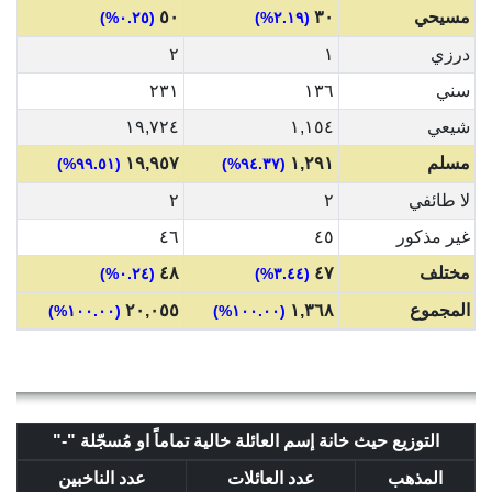
مسيحي
٣٠
٥٠
(٠.٢٥%)
(٢.١٩%)
درزي
١
٢
سني
١٣٦
٢٣١
شيعي
١,١٥٤
١٩,٧٢٤
مسلم
١,٢٩١
١٩,٩٥٧
(٩٩.٥١%)
(٩٤.٣٧%)
لا طائفي
٢
٢
غير مذكور
٤٥
٤٦
مختلف
٤٧
٤٨
(٠.٢٤%)
(٣.٤٤%)
المجموع
١,٣٦٨
٢٠,٠٥٥
(١٠٠.٠٠%)
(١٠٠.٠٠%)
التوزيع حيث خانة إسم العائلة خالية تماماً او مُسجّلة "-"
المذهب
عدد العائلات
عدد الناخبين