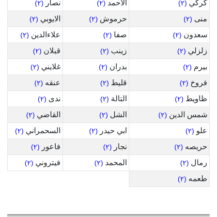
كركي
الاحمد
نصار
(٢)
(٢)
(٢)
منى
حرموش
الايوبي
(٢)
(٢)
(٢)
سعدون
صفا
علاءالدين
(٢)
(٢)
(٢)
زلزلي
زينب
قبلان
(٢)
(٢)
(٢)
بيرم
بدران
غلايني
(٢)
(٢)
(٢)
فروخ
قليط
عنقه
(٢)
(٢)
(٢)
ظاويط
التالة
ندى
(٢)
(٢)
(٢)
شمس الدين
الشل
القاضي
(٢)
(٢)
(٢)
علو
ابي حيدر
السحمراني
(٢)
(٢)
(٢)
حريصه
نجار
فاعور
(٢)
(٢)
(٢)
رمال
المحمد
فيتروني
(٢)
(٢)
(٢)
طعمه
(٢)