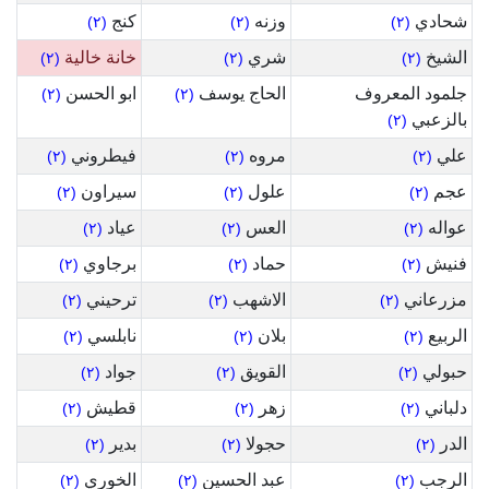
شحادي
وزنه
كنج
(٢)
(٢)
(٢)
الشيخ
شري
خانة خالية
(٢)
(٢)
(٢)
جلمود المعروف
الحاج يوسف
ابو الحسن
(٢)
(٢)
بالزعبي
(٢)
علي
مروه
فيطروني
(٢)
(٢)
(٢)
عجم
علول
سيراون
(٢)
(٢)
(٢)
عواله
العس
عياد
(٢)
(٢)
(٢)
فنيش
حماد
برجاوي
(٢)
(٢)
(٢)
مزرعاني
الاشهب
ترحيني
(٢)
(٢)
(٢)
الربيع
بلان
نابلسي
(٢)
(٢)
(٢)
حبولي
القويق
جواد
(٢)
(٢)
(٢)
دلباني
زهر
قطيش
(٢)
(٢)
(٢)
الدر
حجولا
بدير
(٢)
(٢)
(٢)
الرجب
عبد الحسين
الخوري
(٢)
(٢)
(٢)