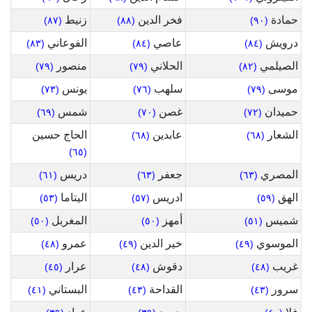
حمادة
فخر الدين
زنيط
(٨٧)
(٨٨)
(٩٠)
درويش
عاصي
الفوعاني
(٨٣)
(٨٤)
(٨٤)
الصيلمي
الحلاني
منصور
(٧٩)
(٧٩)
(٨٢)
موسى
سلهب
يونس
(٧٣)
(٧٦)
(٧٩)
حميدان
غصن
شمس
(٦٩)
(٧٠)
(٧٢)
الشعار
عابدين
الحاج حسين
(٦٨)
(٦٨)
(٦٥)
المصري
جعفر
دريس
(٦١)
(٦٣)
(٦٣)
الهق
ادريس
اليتاما
(٥٣)
(٥٧)
(٥٩)
شميس
أمهز
المغربل
(٥٠)
(٥٠)
(٥١)
الموسوي
خير الدين
عمرو
(٤٨)
(٤٩)
(٤٩)
غريب
دقوش
عرار
(٤٥)
(٤٨)
(٤٨)
سرور
القداحة
البستاني
(٤١)
(٤٣)
(٤٣)