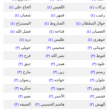
بركات
اللقيس
الحاج علي
(٤)
(٤)
(٤)
زغيب
قمهز
شعبان
(٤)
(٤)
(٤)
خوال السلطان
الصاروط
المستراح
(٤)
(٤)
(٤)
الغضبان
قداحة
فضل الله
(٤)
(٤)
(٤)
جوهري
طليس
دره
(٤)
(٤)
(٤)
حوماني
شحيمي
حويلي
(٣)
(٣)
(٣)
قبوط
نصر الله
فرح
(٣)
(٣)
(٣)
علوة
همدر
جبق
(٣)
(٣)
(٣)
رستم
زين
مازح
(٣)
(٣)
(٣)
جلوان
خواجه
رضوان
(٣)
(٣)
(٣)
الدروبي
سويد
سكريه
(٣)
(٣)
(٣)
قشمر
الأحمر
نعيم
(٣)
(٣)
(٣)
الهبش
هاشم الحسيني
الضيقه
(٣)
(٣)
(٣)