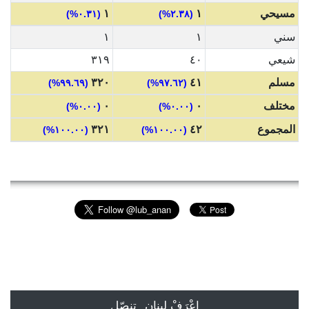
مسيحي
١
١
(٠.٣١%)
(٢.٣٨%)
سني
١
١
شيعي
٤٠
٣١٩
مسلم
٤١
٣٢٠
(٩٩.٦٩%)
(٩٧.٦٢%)
مختلف
٠
٠
(٠.٠٠%)
(٠.٠٠%)
المجموع
٤٢
٣٢١
(١٠٠.٠٠%)
(١٠٠.٠٠%)
إعْرَفْ لبنان
تنصّل