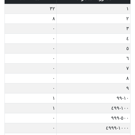
٣٢
١
٨
٢
٠
٣
٠
٤
٠
٥
٠
٦
٠
٧
٠
٨
٠
٩
١
١٠-٩٩
١
١٠٠-٤٩٩
٠
٥٠٠-٩٩٩
٠
١٠٠٠-٤٩٩٩