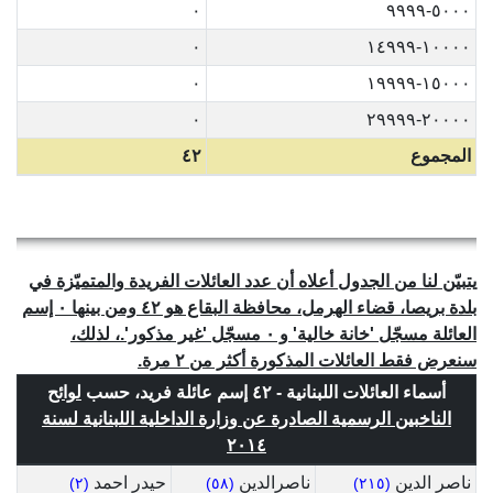
٠
٥٠٠٠-٩٩٩٩
٠
١٠٠٠٠-١٤٩٩٩
٠
١٥٠٠٠-١٩٩٩٩
٠
٢٠٠٠٠-٢٩٩٩٩
المجموع
٤٢
يتبيّن لنا من الجدول أعلاه أن عدد العائلات الفريدة والمتميّزة في
بلدة بريصا، قضاء الهرمل، محافظة البقاع هو ٤٢ ومن بينها ٠ إسم
العائلة مسجّل 'خانة خالية' و ٠ مسجّل 'غير مذكور'.، لذلك،
سنعرض فقط العائلات المذكورة أكثر من ٢ مرة.
أسماء العائلات اللبنانية - ٤٢ إسم عائلة فريد، حسب
لوائح
الناخبين الرسمية الصادرة عن وزارة الداخلية اللبنانية لسنة
٢٠١٤
ناصر الدين
ناصرالدين
حيدر احمد
(٢)
(٥٨)
(٢١٥)