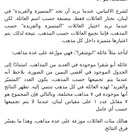
لشرح الالتباس، عندما نريد أن نجد "المتميزة والفريدة" في
لبنان، نختار العائلات فقط، مصنفة حسب اسم العائلة. لكن
عندما نريد اختيار العائلات "المتميزة والفريدة" حسب
المذهب، فإننا نجمع العائلات حسب المذهب. نتيجة لذلك، يتم
اعتبارها متميزة داخل كل مذهب.
لنأخذ مثلاً عائلة "ابوشقرا"، فهي موزّعة على عدة مذاهب:
عائلة أبو شقرا موجودة في العديد من المذاهب. استنادًا إلى
الجدول الموجود في أقصى اليمين من الصورة، نلاحظ أنه
عندما يتم تجميعها حسب المذهب، يكون العدد "المتميّز
والفريد" لهذه العائلة في كل مذهب تنتمي إليه. تظهر النتائج
أنها موجودة في ٧ مذاهب مختلفة، وبالتالي فإن المجموع هو
٧ مقابل عدد ١ على مقياس لبنان، عندما لا يتم تجميعها
حسب أي عامل
هنالك مئات العائلات موزعة على عدة مذاهب، وهذا ما يفسّر
فرق النتائج.