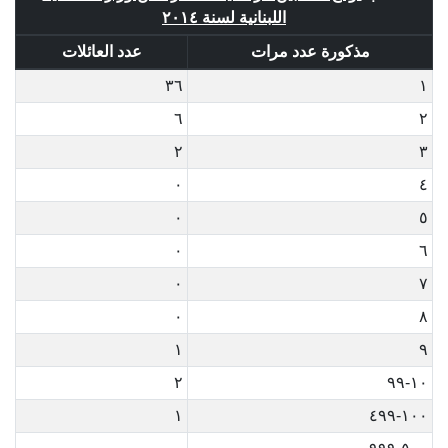
اللبنانية لسنة ٢٠١٤
مذكورة عدد مرات
عدد العائلات
٣٦
١
٦
٢
٢
٣
٠
٤
٠
٥
٠
٦
٠
٧
٠
٨
١
٩
٢
١٠-٩٩
١
١٠٠-٤٩٩