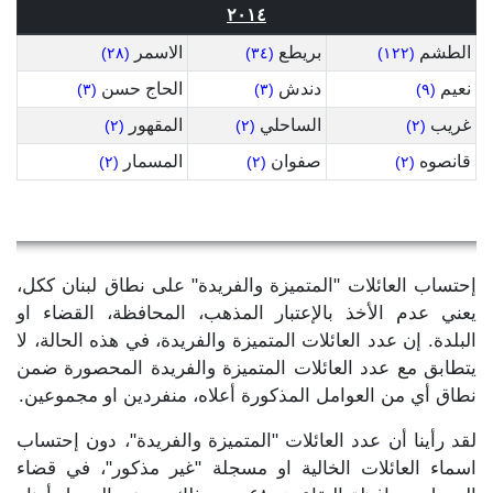
٢٠١٤
الطشم
بريطع
الاسمر
(٢٨)
(٣٤)
(١٢٢)
نعيم
دندش
الحاج حسن
(٣)
(٣)
(٩)
غريب
الساحلي
المقهور
(٢)
(٢)
(٢)
قانصوه
صفوان
المسمار
(٢)
(٢)
(٢)
إحتساب العائلات "المتميزة والفريدة" على نطاق لبنان ككل،
يعني عدم الأخذ بالإعتبار المذهب، المحافظة، القضاء او
البلدة. إن عدد العائلات المتميزة والفريدة، في هذه الحالة، لا
يتطابق مع عدد العائلات المتميزة والفريدة المحصورة ضمن
نطاق أي من العوامل المذكورة أعلاه، منفردين او مجموعين.
لقد رأينا أن عدد العائلات "المتميزة والفريدة"، دون إحتساب
اسماء العائلات الخالية او مسجلة "غير مذكور"، في قضاء