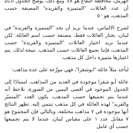
الهرمل، محافظة البقاع هو ٤٨. ومع ذلك، يوضح الجدول أدناه
أن عدد العائلات "المتميزة والفريدة" المصنفة حسب
المذهب، هو ٥٠
لشرح الالتباس، عندما نريد أن نجد "المتميزة والفريدة" في
لبنان، نختار العائلات فقط، مصنفة حسب اسم العائلة. لكن
عندما نريد اختيار العائلات "المتميزة والفريدة" حسب
المذهب، فإننا نجمع العائلات حسب المذهب. نتيجة لذلك، يتم
اعتبارها متميزة داخل كل مذهب.
لنأخذ مثلاً عائلة "ابوشقرا"، فهي موزّعة على عدة مذاهب:
عائلة أبو شقرا موجودة في العديد من المذاهب. استنادًا إلى
الجدول الموجود في أقصى اليمين من الصورة، نلاحظ أنه
عندما يتم تجميعها حسب المذهب، يكون العدد "المتميّز
والفريد" لهذه العائلة في كل مذهب تنتمي إليه. تظهر النتائج
أنها موجودة في ٧ مذاهب مختلفة، وبالتالي فإن المجموع هو
٧ مقابل عدد ١ على مقياس لبنان، عندما لا يتم تجميعها
حسب أي عامل