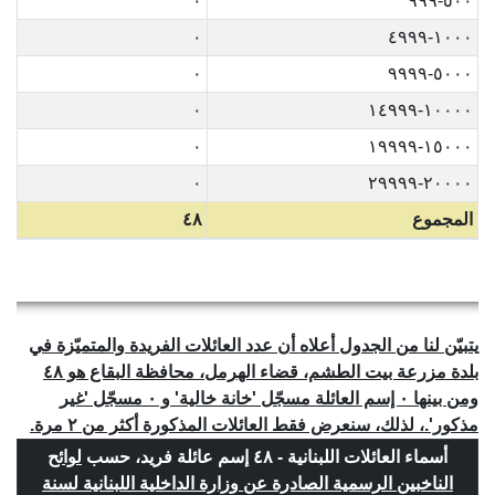
٠
٥٠٠-٩٩٩
٠
١٠٠٠-٤٩٩٩
٠
٥٠٠٠-٩٩٩٩
٠
١٠٠٠٠-١٤٩٩٩
٠
١٥٠٠٠-١٩٩٩٩
٠
٢٠٠٠٠-٢٩٩٩٩
المجموع
٤٨
يتبيّن لنا من الجدول أعلاه أن عدد العائلات الفريدة والمتميّزة في
بلدة مزرعة بيت الطشم، قضاء الهرمل، محافظة البقاع هو ٤٨
ومن بينها ٠ إسم العائلة مسجّل 'خانة خالية' و ٠ مسجّل 'غير
مذكور'.، لذلك، سنعرض فقط العائلات المذكورة أكثر من ٢ مرة.
أسماء العائلات اللبنانية - ٤٨ إسم عائلة فريد، حسب
لوائح
الناخبين الرسمية الصادرة عن وزارة الداخلية اللبنانية لسنة