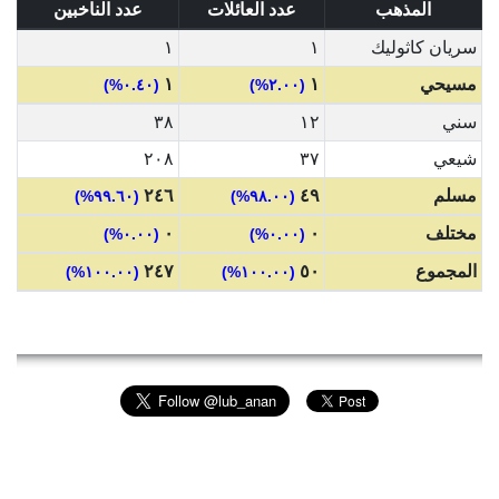
المذهب
عدد العائلات
عدد الناخبين
سريان كاثوليك
١
١
مسيحي
١
١
(٠.٤٠%)
(٢.٠٠%)
سني
١٢
٣٨
شيعي
٣٧
٢٠٨
مسلم
٤٩
٢٤٦
(٩٩.٦٠%)
(٩٨.٠٠%)
مختلف
٠
٠
(٠.٠٠%)
(٠.٠٠%)
المجموع
٥٠
٢٤٧
(١٠٠.٠٠%)
(١٠٠.٠٠%)