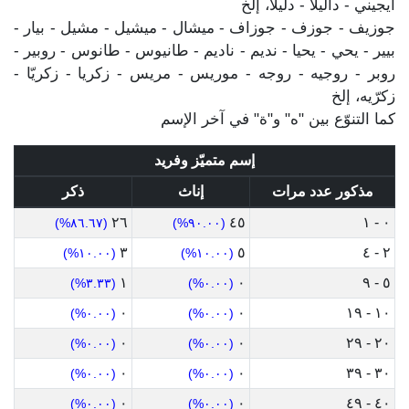
ايجيني - داليلا - دليلا، إلخ
جوزيف - جوزف - جوزاف - ميشال - ميشيل - مشيل - بيار -
بيير - يحي - يحيا - نديم - ناديم - طانيوس - طانوس - روبير -
روبر - روجيه - روجه - موريس - مريس - زكريا - زكريّا -
زكرّيه، إلخ
كما التنوّع بين "ه" و"ة" في آخر الإسم
إسم متميّز وفريد
مذكور عدد مرات
إناث
ذكر
٢٦
٤٥
٠ - ١
(٨٦.٦٧%)
(٩٠.٠٠%)
٣
٥
٢ - ٤
(١٠.٠٠%)
(١٠.٠٠%)
١
٠
٥ - ٩
(٣.٣٣%)
(٠.٠٠%)
٠
٠
١٠ - ١٩
(٠.٠٠%)
(٠.٠٠%)
٠
٠
٢٠ - ٢٩
(٠.٠٠%)
(٠.٠٠%)
٠
٠
٣٠ - ٣٩
(٠.٠٠%)
(٠.٠٠%)
٠
٠
٤٠ - ٤٩
(٠.٠٠%)
(٠.٠٠%)