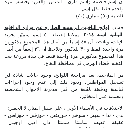
أن إسم فاطمة وإسم ماري ، المتميز والفريد يحتسب مرة
واحدة فقط لكل إسم.
فاطمة (٥٠) - ماري (٤٠)
حسب
لوائح الناخبين الرسمية الصادرة عن وزارة الداخلية
اللبنانية لسنة ٢٠١٤
، يمكننا إحصاء ٥٠ إسم متميّز وفريد
للإناث، ونلاحظ أن ٤٥ إسماً من أصل هذا المجموع مذكورين
مرة واحدة فقط و ٣٠ للذكور، ونلاحظ أن ٢٦ إسماً من أصل
هذا المجموع مذكورين مرة واحدة فقط في بلدة مزرعة بيت
الفقيه، قضاء الهرمل في محافظة البقاع.
من الملاحظ، بعد مراجعة اللوائح، وجود حالات شاذة في
تسجيل المواطنين، ويعود ذلك إلى عدم وجود إجراءات
قياسية ودقيقة مُتّبعة من قبل مديرية الأحوال الشخصية
ومعممة على المخاتير.
الاختلافات في الأسماء الأولى ، على سبيل المثال لا الحصر:
ندى - ندا - سهير - سوهير - جوزيفين - جوزفين - جوزافين -
عفيفة - عفيفه - سامنتا - سمنتا - ادال - اديل - اوجيني -