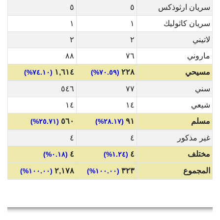
سريان ارثوذكس
٥
٥
سريان كاثوليك
١
١
لاتيني
٢
٢
ماروني
٧٦
٨٨
مسيحي
٢٢٨
١,٦١٤
(٧٤.١٠%)
(٧٠.٥٩%)
سني
٧٧
٥٤٦
شيعي
١٤
١٤
مسلم
٩١
٥٦٠
(٢٥.٧١%)
(٢٨.١٧%)
غير مذكور
٤
٤
مختلف
٤
٤
(٠.١٨%)
(١.٢٤%)
المجموع
٣٢٣
٢,١٧٨
(١٠٠.٠٠%)
(١٠٠.٠٠%)