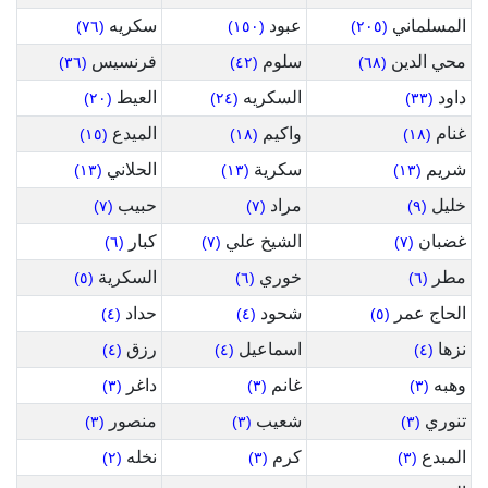
المسلماني
عبود
سكريه
(٧٦)
(١٥٠)
(٢٠٥)
محي الدين
سلوم
فرنسيس
(٣٦)
(٤٢)
(٦٨)
داود
السكريه
العيط
(٢٠)
(٢٤)
(٣٣)
غنام
واكيم
الميدع
(١٥)
(١٨)
(١٨)
شريم
سكرية
الحلاني
(١٣)
(١٣)
(١٣)
خليل
مراد
حبيب
(٧)
(٧)
(٩)
غضبان
الشيخ علي
كبار
(٦)
(٧)
(٧)
مطر
خوري
السكرية
(٥)
(٦)
(٦)
الحاج عمر
شحود
حداد
(٤)
(٤)
(٥)
نزها
اسماعيل
رزق
(٤)
(٤)
(٤)
وهبه
غانم
داغر
(٣)
(٣)
(٣)
تنوري
شعيب
منصور
(٣)
(٣)
(٣)
المبدع
كرم
نخله
(٢)
(٣)
(٣)