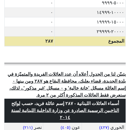
٠
٥٠٠٠-٩٩٩٩
٠
١٠٠٠٠-١٤٩٩٩
٠
١٥٠٠٠-١٩٩٩٩
٠
٢٠٠٠٠-٢٩٩٩٩
المجموع
٢٨٧
يتبيّن لنا من الجدول أعلاه أن عدد العائلات الفريدة والمتميّزة في
بلدة الجديدة، قضاء بعلبك، محافظة البقاع هو ٢٨٧ ومن بينها ٠
إسم العائلة مسجّل 'خانة خالية' و ٠ مسجّل 'غير مذكور'.، لذلك،
سنعرض فقط العائلات المذكورة أكثر من ٢ مرة.
أسماء العائلات اللبنانية - ٢٨٧ إسم عائلة فريد، حسب
لوائح
الناخبين الرسمية الصادرة عن وزارة الداخلية اللبنانية لسنة
٢٠١٤
الخوري
عون
نصر
(٢١١)
(٤٠٥)
(٤٢٧)