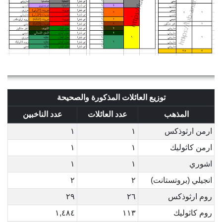
توزيع العائلات المذكورة والصحيحة
المذهب
عدد العائلات
عدد الناخبين
ارمن ارثوذكس
١
١
ارمن كاثوليك
١
١
اشوري
١
١
انجيلي (بروتستانت)
٢
٢
روم ارثوذكس
٢٦
٢٩
روم كاثوليك
١١٣
١,٤٨٤