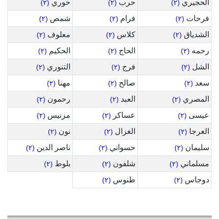
الحجيري
حرب
حوري
(٢)
(٢)
(٢)
فرحات
فرام
شمص
(٢)
(٢)
(٢)
الشدياق
كلاس
معلوف
(٢)
(٢)
(٢)
رحمه
الحاج
الحكيم
(٢)
(٢)
(٢)
الشل
فرج
التنوري
(٢)
(٢)
(٢)
سعد
صالح
مهنا
(٢)
(٢)
(٢)
المصري
العبد
رحمون
(٢)
(٢)
(٢)
عيسى
عساكر
مزنيس
(٢)
(٢)
(٢)
العرجا
الغزال
نون
(٢)
(٢)
(٢)
سليمان
حسواني
ناصر الدين
(٢)
(٢)
(٢)
مسلماني
شلفون
بلوط
(٢)
(٢)
(٢)
دوجاس
طنوس
(٢)
(٢)