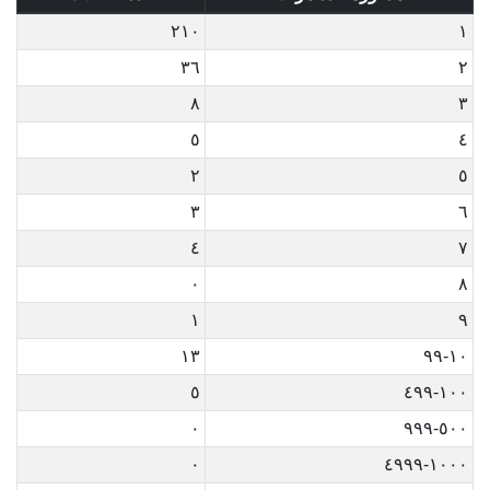
٢١٠
١
٣٦
٢
٨
٣
٥
٤
٢
٥
٣
٦
٤
٧
٠
٨
١
٩
١٣
١٠-٩٩
٥
١٠٠-٤٩٩
٠
٥٠٠-٩٩٩
٠
١٠٠٠-٤٩٩٩