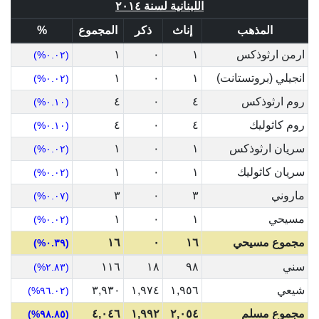
اللبنانية لسنة ٢٠١٤
المذهب
إناث
ذكر
المجموع
%
ارمن ارثوذكس
١
٠
١
(٠.٠٢%)
انجيلي (بروتستانت)
١
٠
١
(٠.٠٢%)
روم ارثوذكس
٤
٠
٤
(٠.١٠%)
روم كاثوليك
٤
٠
٤
(٠.١٠%)
سريان ارثوذكس
١
٠
١
(٠.٠٢%)
سريان كاثوليك
١
٠
١
(٠.٠٢%)
ماروني
٣
٠
٣
(٠.٠٧%)
مسيحي
١
٠
١
(٠.٠٢%)
مجموع مسيحي
١٦
٠
١٦
(٠.٣٩%)
سني
٩٨
١٨
١١٦
(٢.٨٣%)
شيعي
١,٩٥٦
١,٩٧٤
٣,٩٣٠
(٩٦.٠٢%)
مجموع مسلم
٢,٠٥٤
١,٩٩٢
٤,٠٤٦
(٩٨.٨٥%)