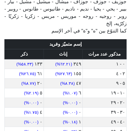
جوزيف - جوزف - جوزاف - ميشال - ميشيل - مشيل - بيار -
بيير - يحي - يحيا - نديم - ناديم - طانيوس - طانوس - روبير -
روبر - روجيه - روجه - موريس - مريس - زكريا - زكريّا -
زكرّيه، إلخ
كما التنوّع بين "ه" و"ة" في آخر الإسم
إسم متميّز وفريد
مذكور عدد مرات
إناث
ذكر
١٣٣
٣٤٩
٠ - ١
(٥٨.٣٣%)
(٦٢.٢١%)
٦١
١٥٥
٢ - ٤
(٢٦.٧٥%)
(٢٧.٦٣%)
٢٠
٤٧
٥ - ٩
(٨.٧٧%)
(٨.٣٨%)
٥
٦
١٠ - ١٩
(٢.١٩%)
(١.٠٧%)
٠
٠
٢٠ - ٢٩
(٠.٠٠%)
(٠.٠٠%)
٤
٠
٣٠ - ٣٩
(١.٧٥%)
(٠.٠٠%)
٠
١
٤٠ - ٤٩
(٠.٠٠%)
(٠.١٨%)