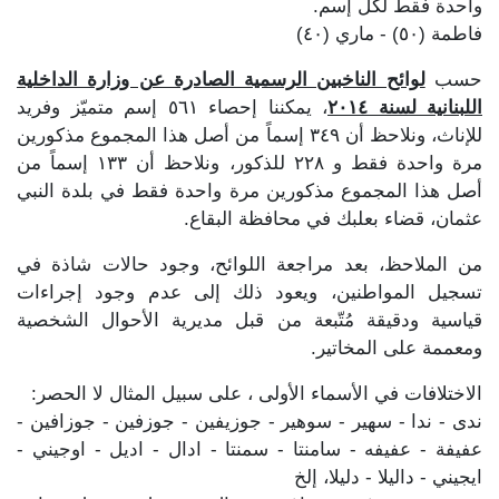
واحدة فقط لكل إسم.
فاطمة (٥٠) - ماري (٤٠)
حسب
لوائح الناخبين الرسمية الصادرة عن وزارة الداخلية
اللبنانية لسنة ٢٠١٤
، يمكننا إحصاء ٥٦١ إسم متميّز وفريد
للإناث، ونلاحظ أن ٣٤٩ إسماً من أصل هذا المجموع مذكورين
مرة واحدة فقط و ٢٢٨ للذكور، ونلاحظ أن ١٣٣ إسماً من
أصل هذا المجموع مذكورين مرة واحدة فقط في بلدة النبي
عثمان، قضاء بعلبك في محافظة البقاع.
من الملاحظ، بعد مراجعة اللوائح، وجود حالات شاذة في
تسجيل المواطنين، ويعود ذلك إلى عدم وجود إجراءات
قياسية ودقيقة مُتّبعة من قبل مديرية الأحوال الشخصية
ومعممة على المخاتير.
الاختلافات في الأسماء الأولى ، على سبيل المثال لا الحصر:
ندى - ندا - سهير - سوهير - جوزيفين - جوزفين - جوزافين -
عفيفة - عفيفه - سامنتا - سمنتا - ادال - اديل - اوجيني -
ايجيني - داليلا - دليلا، إلخ