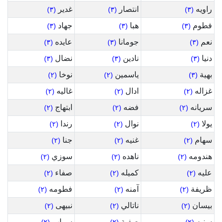
راويه
انتصار
غدير
(٣)
(٣)
(٣)
فطوم
هبا
جهاد
(٣)
(٣)
(٣)
نعم
جومانا
عايده
(٣)
(٣)
(٣)
دنيا
نادين
نضال
(٣)
(٣)
(٣)
بهية
ياسمين
نوخا
(٢)
(٢)
(٣)
غزاله
ادال
غاليه
(٢)
(٢)
(٢)
سريانه
فضه
ابتهاج
(٢)
(٢)
(٢)
يولا
نوال
رندا
(٢)
(٢)
(٢)
سهام
غنيه
جنا
(٢)
(٢)
(٢)
هندومه
ناهده
سوزي
(٢)
(٢)
(٢)
عليه
كميله
صفاء
(٢)
(٢)
(٢)
ظريفة
آمنه
فطومه
(٢)
(٢)
(٢)
بيسان
ناتالي
نبيهى
(٢)
(٢)
(٢)
سنيه
صفية
سراب