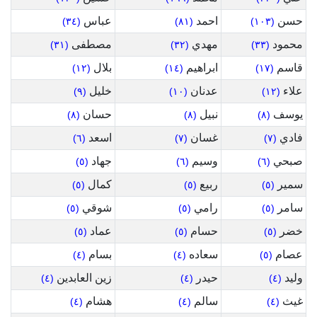
حسن
احمد
عباس
(٣٤)
(٨١)
(١٠٣)
محمود
مهدي
مصطفى
(٣١)
(٣٢)
(٣٣)
قاسم
ابراهيم
بلال
(١٢)
(١٤)
(١٧)
علاء
عدنان
خليل
(٩)
(١٠)
(١٢)
يوسف
نبيل
حسان
(٨)
(٨)
(٨)
فادي
غسان
اسعد
(٦)
(٧)
(٧)
صبحي
وسيم
جهاد
(٥)
(٦)
(٦)
سمير
ربيع
كمال
(٥)
(٥)
(٥)
سامر
رامي
شوقي
(٥)
(٥)
(٥)
خضر
حسام
عماد
(٥)
(٥)
(٥)
عصام
سعاده
بسام
(٤)
(٤)
(٥)
وليد
حيدر
زين العابدين
(٤)
(٤)
(٤)
غيث
سالم
هشام
(٤)
(٤)
(٤)