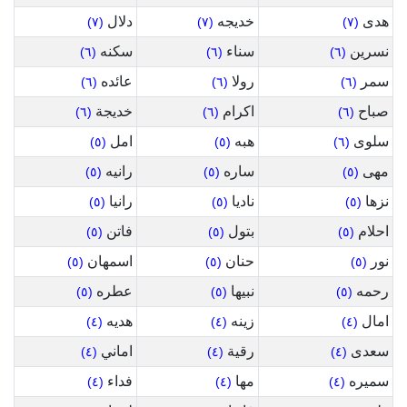
هدى
خديجه
دلال
(٧)
(٧)
(٧)
نسرين
سناء
سكنه
(٦)
(٦)
(٦)
سمر
رولا
عائده
(٦)
(٦)
(٦)
صباح
اكرام
خديجة
(٦)
(٦)
(٦)
سلوى
هبه
امل
(٥)
(٥)
(٦)
مهى
ساره
رانيه
(٥)
(٥)
(٥)
نزها
ناديا
رانيا
(٥)
(٥)
(٥)
احلام
بتول
فاتن
(٥)
(٥)
(٥)
نور
حنان
اسمهان
(٥)
(٥)
(٥)
رحمه
نبيها
عطره
(٥)
(٥)
(٥)
امال
زينه
هديه
(٤)
(٤)
(٤)
سعدى
رقية
اماني
(٤)
(٤)
(٤)
سميره
مها
فداء
(٤)
(٤)
(٤)