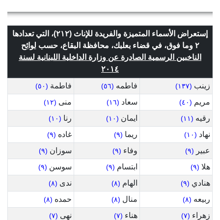
إستعراض الأسماء المتميزة والفريدة للإناث (٢١٢)، التي تعدادها
٢ وما فوق، في قضاء بعلبك، محافظة البقاع، حسب
لوائح
الناخبين الرسمية الصادرة عن وزارة الداخلية اللبنانية لسنة
٢٠١٤
زينب
فاطمه
فاطمة
(٥٠)
(٥٦)
(١٣٧)
مريم
سعاد
منى
(١٢)
(١٦)
(٤٠)
رقيه
ايمان
رنا
(١٠)
(١٠)
(١١)
نهاد
ريما
غاده
(٩)
(٩)
(١٠)
عبير
وفاء
سوزان
(٩)
(٩)
(٩)
هلا
ابتسام
سوسن
(٩)
(٩)
(٩)
هنادي
الهام
ندى
(٨)
(٨)
(٩)
ربيعه
منال
حمده
(٨)
(٨)
(٨)
زهراء
هناء
نهى
(٧)
(٧)
(٧)