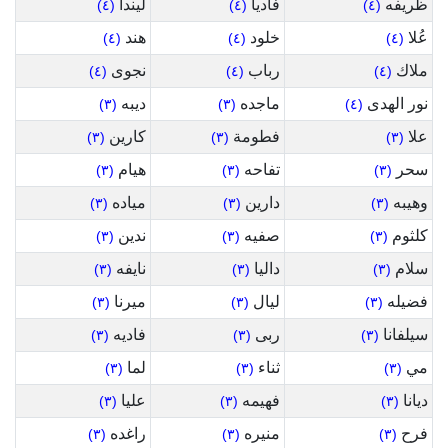
ظريفه
فاديا
ليندا
(٤)
(٤)
(٤)
عُلا
خلود
هند
(٤)
(٤)
(٤)
ملاك
رباب
نجوى
(٤)
(٤)
(٤)
نور الهدى
ماجده
ديبه
(٣)
(٣)
(٤)
علا
فطومة
كارين
(٣)
(٣)
(٣)
سحر
تفاحه
هيام
(٣)
(٣)
(٣)
وهيبه
دارين
مياده
(٣)
(٣)
(٣)
كلثوم
صفيه
ندين
(٣)
(٣)
(٣)
سلام
داليا
نايفه
(٣)
(٣)
(٣)
فضيله
ليال
ميرنا
(٣)
(٣)
(٣)
سيلفانا
ربى
فاديه
(٣)
(٣)
(٣)
مي
ثناء
لما
(٣)
(٣)
(٣)
ديانا
فهيمه
عليا
(٣)
(٣)
(٣)
فرح
منيره
راغده
(٣)
(٣)
(٣)