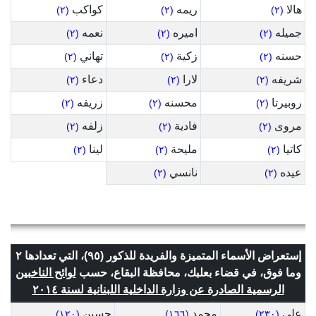
هالا
ريمه
كواكب
(٢)
(٢)
(٢)
جميله
اميره
نعمه
(٢)
(٢)
(٢)
حسنه
زكية
تهاني
(٢)
(٢)
(٢)
شريفه
لارا
دعاء
(٢)
(٢)
(٢)
روبيرتا
محسنه
زريفه
(٢)
(٢)
(٢)
مروى
فادية
زلفه
(٢)
(٢)
(٢)
كاتيا
مليحة
لينا
(٢)
(٢)
(٢)
عيده
نانسي
(٢)
(٢)
إستعراض الأسماء المتميزة والفريدة للذكور (٩٥)، التي تعدادها ٢
وما فوق، في قضاء بعلبك، محافظة البقاع، حسب
لوائح الناخبين
الرسمية الصادرة عن وزارة الداخلية اللبنانية لسنة ٢٠١٤
علي
محمد
حسين
(١٢٠)
(١٦٦)
(٢٣٠)