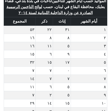
المواليد حسب أيام الشهر للناخبين/ناخبات في بلدة بتدعي، قضاء
بعلبك، محافظة البقاع في لبنان، حسب
لوائح الناخبين الرسمية
الصادرة عن وزارة الداخلية اللبنانية لسنة ٢٠١٤
أيام الشهر
إناث
ذكر
المجموع
٥٣
٢٢
٣١
١
١٦
٨
٨
٢
١٦
١١
٥
٣
١٥
٦
٩
٤
٣٢
١٥
١٧
٥
٧
٧
٠
٦
١٤
٧
٧
٧
١١
٦
٥
٨
٧
٢
٥
٩
٢٩
١٤
١٥
١٠