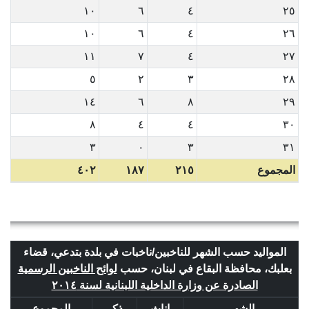
١٠
٦
٤
٢٥
١٠
٦
٤
٢٦
١١
٧
٤
٢٧
٥
٢
٣
٢٨
١٤
٦
٨
٢٩
٨
٤
٤
٣٠
٣
٠
٣
٣١
المجموع
٢١٥
١٨٧
٤٠٢
المواليد حسب الشهر للناخبين/ناخبات في بلدة بتدعي، قضاء
بعلبك، محافظة البقاع في لبنان، حسب
لوائح الناخبين الرسمية
الصادرة عن وزارة الداخلية اللبنانية لسنة ٢٠١٤
الشهر
إناث
ذكر
المجموع