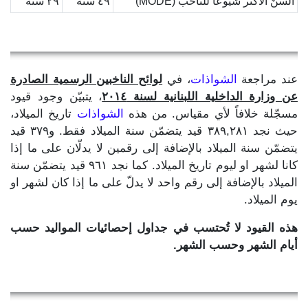
السنّ الأكثر شيوعاً للناخب (MODE)
٤٩ سنة
٢٩ سنة
عند مراجعة
الشواذات
، في
لوائح الناخبين الرسمية الصادرة
عن وزارة الداخلية اللبنانية لسنة ٢٠١٤
، يتبيّن وجود قيود
مسجّلة خلافاً لأي مقياس. من هذه
الشواذات
تاريخ الميلاد،
حيث نجد ٣٨٩,٢٨١ قيد يتضمّن سنة الميلاد فقط. و٣٧٩ قيد
يتضمّن سنة الميلاد بالإضافة إلى رقمين لا يدلّان على ما إذا
كانا لشهر او ليوم تاريخ الميلاد. كما نجد ٩٦١ قيد يتضمّن سنة
الميلاد بالإضافة إلى رقم واحد لا يدلّ على ما إذا كان لشهر او
يوم الميلاد.
هذه القيود لا تُحتسب في جداول إحصائيات المواليد حسب
أيام الشهر وحسب الشهر.