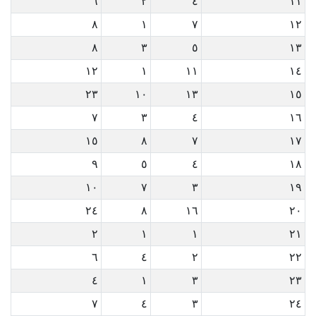
٦
٢
٤
١١
٨
١
٧
١٢
٨
٣
٥
١٣
١٢
١
١١
١٤
٢٣
١٠
١٣
١٥
٧
٣
٤
١٦
١٥
٨
٧
١٧
٩
٥
٤
١٨
١٠
٧
٣
١٩
٢٤
٨
١٦
٢٠
٢
١
١
٢١
٦
٤
٢
٢٢
٤
١
٣
٢٣
٧
٤
٣
٢٤