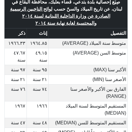
صِيَغ إحصائية بلدة بتدعي، قضاء بعلبك، محافظة البقاع في
لبنان، عن تاريخ الميلاد والسنّ حسب
لوائح الناخبين الرسمية
الصادرة عن وزارة الداخلية اللبنانية لسنة ٢٠١٤
والمحتسبة لغاية نهاية سنة ٢٠١٤
التفصيل
إناث
ذكر
متوسط سنة الميلاد (AVERAGE)
١٩٦٤.٨٥
١٩٦٦.٣٣
متوسط السن (AVERAGE)
٤٩.١٥
٤٧.٦٧
سنة
سنة
الأكبر سنا (MAX)
٩٥ سنة
٩٧ سنة
الأصغر سنا (MIN)
٢١ سنة
٢١ سنة
الفارق بين الأكبر والأصغر سنا
٧٤ سنة
٧٦ سنة
(RANGE)
المستقيم المتوسط لسنة الميلاد
١٩٦٦
١٩٦٧
(MEDIAN)
المستقيم المتوسط للسن (MEDIAN)
٤٨ سنة
٤٧ سنة