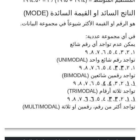
المستقيم المتوسط = (١٩٦٤ + ١٩٦٥) / ٢ = ١٩٦٤.٥٠
الناتج السائد او القيمة السائدة (MODE)
هو الرقم او القيمة الأكثر شيوعاً في مجموعة البيانات.
في أي مجموعة عددية:
يمكن عدم تواجد أي رقم شائع
١, ٢, ٣, ٤, ٥, ٦, ٧, ٨, ٩
تواجد رقم شائع واحد (UNIMODAL)
, ٤, ٥, ٦, ٧, ٨, ٩
٣
,
٣
١, ٢,
تواجد رقمين شائعين (BIMODAL)
, ٥, ٦, ٧, ٨, ٩
٤
,
٤
, ٢, ٣,
١
,
١
تواجد ثلاثة أرقام (TRIMODAL)
, ٧, ٨, ٩
٦
,
٦
, ٤, ٥,
٣
,
٣
, ٢,
١
,
١
تواجد أكثر من رقم، رقمين او ثلاثة (MULTIMODAL)