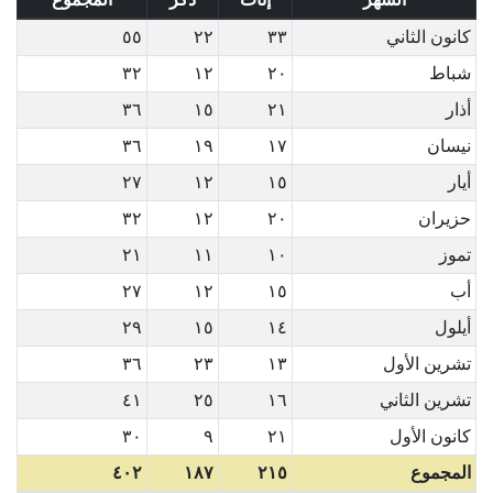
كانون الثاني
٣٣
٢٢
٥٥
شباط
٢٠
١٢
٣٢
أذار
٢١
١٥
٣٦
نيسان
١٧
١٩
٣٦
أيار
١٥
١٢
٢٧
حزيران
٢٠
١٢
٣٢
تموز
١٠
١١
٢١
أب
١٥
١٢
٢٧
أيلول
١٤
١٥
٢٩
تشرين الأول
١٣
٢٣
٣٦
تشرين الثاني
١٦
٢٥
٤١
كانون الأول
٢١
٩
٣٠
المجموع
٢١٥
١٨٧
٤٠٢