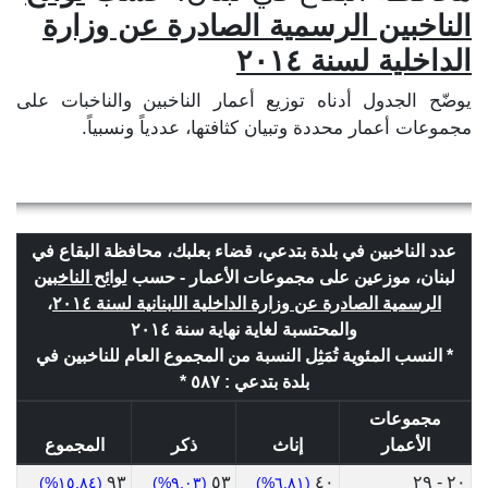
الناخبين الرسمية الصادرة عن وزارة
الداخلية لسنة ٢٠١٤
يوضّح الجدول أدناه توزيع أعمار الناخبين والناخبات على
مجموعات أعمار محددة وتبيان كثافتها، عددياً ونسبياً.
عدد الناخبين في بلدة بتدعي، قضاء بعلبك، محافظة البقاع في
لبنان، موزعين على مجموعات الأعمار - حسب
لوائح الناخبين
الرسمية الصادرة عن وزارة الداخلية اللبنانية لسنة ٢٠١٤
،
والمحتسبة لغاية نهاية سنة ٢٠١٤
* النسب المئوية تُمَثِل النسبة من المجموع العام للناخبين في
بلدة بتدعي : ٥٨٧ *
مجموعات
الأعمار
إناث
ذكر
المجموع
٩٣
٥٣
٤٠
٢٠ - ٢٩
(١٥.٨٤%)
(٩.٠٣%)
(٦.٨١%)