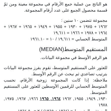
هو الناتج من عملية جمع الأرقام في مجموعة معينة ومن ثمّ
قسمة محصول الجمع على عدد أرقام المجموعة.
مجموعة تتضمن ١٠ سنين :
١٩٦٢ + ١٩٧٥ + ١٩٣٠ + ١٩٥٥ + ١٩٤٩ + ١٩٦٥ + ١٩٦٧ +
١٩٦٤ + ١٩٧٨ + ١٩٦٦ = ١٩,٦١١
المتوسط الحسابي = ١٩,٦١١ / ١٠ = ١٩٦١.١٠
المستقيم المتوسط(MEDIAN)
هو الرقم الأوسط في مجموعة البيانات.
للعثور على المستقيم المتوسط، نقوم بفرز مجموعة البيانات
بترتيب تصاعدي ثم نبحث عن الرقم الأوسط.
ملاحظة: إذا كانت المجموعة زوجية الأرقام، نحسب
المتوسط الحسابي للرقمين الأوسطين للعثور على المستقيم
المتوسط.
١٩٦٦, ١٩٦٧, ١٩٧٥,
١٩٦٤, ١٩٦٥
١٩٣٠, ١٩٤٩, ١٩٥٥, ١٩٦٢
١٩٧٨