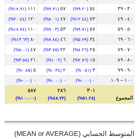
١١١
٥٧
٥٤
٣٠ - ٣٩
(١٨.٩١%)
(٩.٧١%)
(٩.٢٠%)
١٢٠
٤٧
٧٣
٤٠ - ٤٩
(٢٠.٤٤%)
(٨.٠١%)
(١٢.٤٤%)
١١٠
٥٣
٥٧
٥٠ - ٥٩
(١٨.٧٤%)
(٩.٠٣%)
(٩.٧١%)
٨٠
٤٦
٣٤
٦٠ - ٦٩
(١٣.٦٣%)
(٧.٨٤%)
(٥.٧٩%)
٤٧
٢٢
٢٥
٧٠ - ٧٩
(٨.٠١%)
(٣.٧٥%)
(٤.٢٦%)
٢١
٦
١٥
٨٠ - ٨٩
(٣.٥٨%)
(١.٠٢%)
(٢.٥٦%)
٥
٢
٣
٩٠ - ٩٩
(٠.٨٥%)
(٠.٣٤%)
(٠.٥١%)
٠
٠
٠
١٠٠ – ١٠٩
(٠.٠٠%)
(٠.٠٠%)
(٠.٠٠%)
٥٨٧
٢٨٦
٣٠١
المجموع
(١٠٠.٠٠%)
(٤٨.٧٢%)
(٥١.٢٨%)
المتوسط الحسابي (MEAN or AVERAGE)