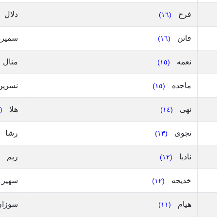
فرح
دلال
(١٦)
فاتن
سمير
(١٦)
نعمه
منال
(١٥)
ماجده
نسري
(١٥)
نهى
هلا
(١٣)
(١٤)
نجوى
رشا
(١٣)
ناديا
ريم
(١٢)
خديجه
سهير
(١٢)
هيام
سوزا
(١١)