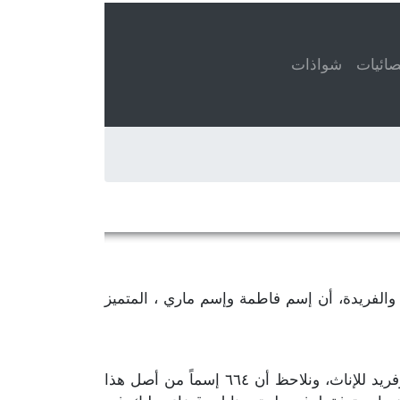
ائيات
شواذات
عني، عند تعداد الأسماء المتميزة والفريدة، أن إسم فاطمة وإسم ماري ، المتميز
، يمكننا إحصاء ١,٠٥٩ إسم متميّز وفريد للإناث، ونلاحظ أن ٦٦٤ إسماً من أصل هذا