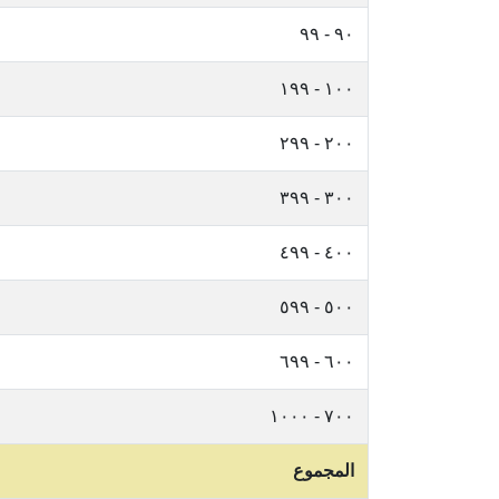
٩٠ - ٩٩
١٠٠ - ١٩٩
٢٠٠ - ٢٩٩
٣٠٠ - ٣٩٩
٤٠٠ - ٤٩٩
٥٠٠ - ٥٩٩
٦٠٠ - ٦٩٩
٧٠٠ - ١٠٠٠
المجموع