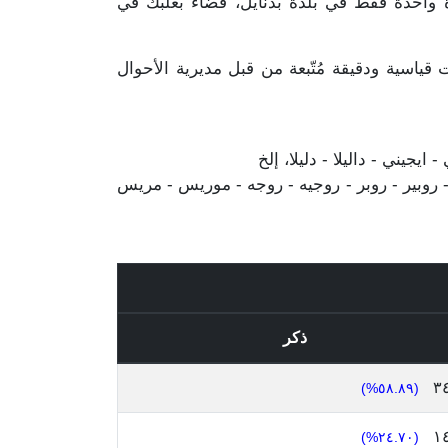
ن أصل هذا المجموع مذكورين مرة واحدة فقط في بلدة بدنايل، قضاء بعلبك في
ياسية ودقيقة مُتّبعة من قبل مديرية الأحوال
يجيني - داليلا - دليلا، إلخ
 روبير - روبر - روجيه - روجه - موريس - مريس
ذكر
٣
(٥٨.٨٩%)
١
(٢٤.٧٠%)