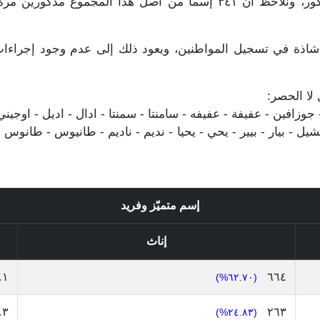
المجموع مذكورين مرة واحدة فقط و ٥٧٩ للذكور، ونلاحظ أن ٣٤١ إسماً م
شاذة في تسجيل المواطنين، ويعود ذلك إلى عدم وجود إجراءات ق
 لا الحصر:
زافين - عفيفة - عفيفه - سامنتا - سمنتا - ادال - اديل - اوجيني - ا
- بيار - بيير - يحي - يحيا - نديم - ناديم - طانيوس - طانوس -
إسم متميّز وفريد
إناث
٤١
٦٦٤
(٦٢.٧٠%)
٤٣
٢٦٣
(٢٤.٨٣%)