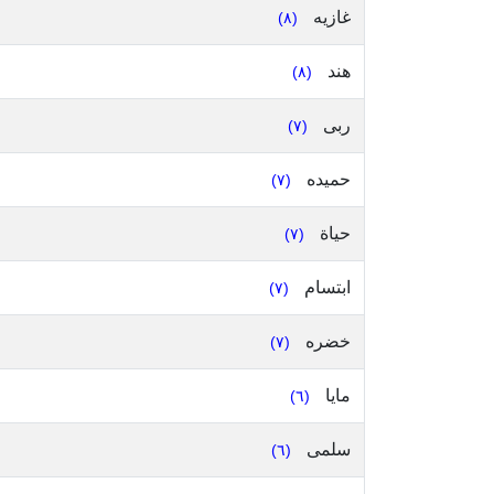
غازيه
(٨)
هند
(٨)
ربى
(٧)
حميده
(٧)
حياة
(٧)
ابتسام
(٧)
خضره
(٧)
مايا
(٦)
سلمى
(٦)