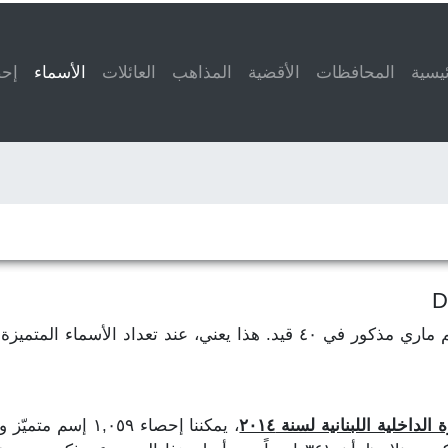
ئيسية
المحافظات
الأقضية
المذاهب
العائلات
الأسماء
(current)
إحص
لنفترض أن إسم فاطمة مذكور في ٥٠ قيد وإسم ماري مذكور في ٤٠ قيد. هذا ي
اخلية اللبنانية لسنة ٢٠١٤