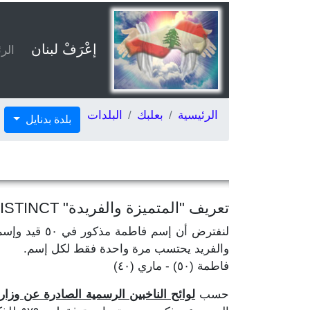
إعْرَفْ لبنان
الر
الرئيسية
بعلبك
البلدات
بلدة بدنايل
تعريف "المتميزة والفريدة" DISTINCT
والفريد يحتسب مرة واحدة فقط لكل إسم.
فاطمة (٥٠) - ماري (٤٠)
حسب
لوائح الناخبين الرسمية الصادرة عن وزارة الد