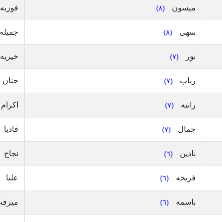
ميسون
فوزيه
(٨)
سهى
جميله
(٨)
نور
خيريه
(٧)
رباب
جنان
(٧)
رانيه
اكرام
(٧)
جمال
فاديا
(٧)
نادين
نجاح
(٦)
فريحه
عليا
(٦)
باسمه
ميرف
(٦)