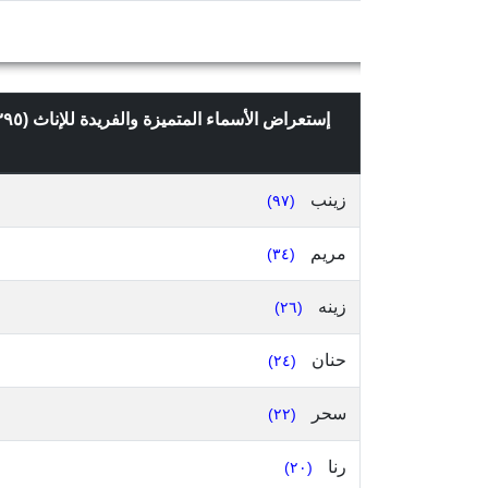
إستعراض الأسماء المتميزة والفريدة للإناث (٣٩٥)، التي تعدادها ٢ وما فوق، في قضاء بعلبك، محافظة البقاع، حسب
زينب
(٩٧)
مريم
(٣٤)
زينه
(٢٦)
حنان
(٢٤)
سحر
(٢٢)
رنا
(٢٠)