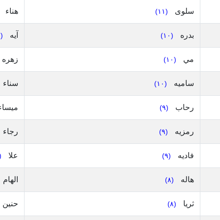
سلوى
هناء
(١١)
بدره
آيه
(١٠)
(١٠)
مي
زهره
(١٠)
ساميه
سناء
(١٠)
رحاب
ميساء
(٩)
رمزيه
رجاء
(٩)
فاديه
علا
٩)
(٩)
هاله
الهام
(٨)
ثريا
حنين
(٨)