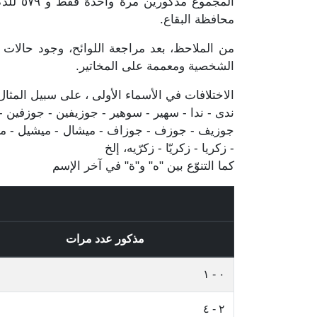
محافظة البقاع.
من الملاحظ، بعد مراجعة اللوائح، وجود حالات 
الشخصية ومعممة على المخاتير.
الاختلافات في الأسماء الأولى ، على سبيل المثال
ندى - ندا - سهير - سوهير - جوزيفين - جوزفين - جو
جوزيف - جوزف - جوزاف - ميشال - ميشيل - مشيل 
- زكريا - زكريّا - زكرّيه، إلخ
كما التنوّع بين "ه" و"ة" في آخر الإسم
مذكور عدد مرات
٠ - ١
٢ - ٤