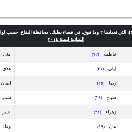
لوا
اللبنانية لسنة ٢٠١٤
فاطمه
منى
(٧٢)
ليلى
هدى
(٣١)
ريما
ايمان
(٢٥)
صباح
سمر
(٢٤)
زهراء
عبير
(٢١)
ندى
وفاء
(١٩)