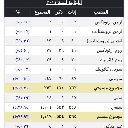
اللبنانية لسنة ٢٠١٤
المذهب
إناث
ذكر
المجموع
%
ارمن ارثوذكس
٢
٠
٢
(٠.١٤%)
ارمن بروتستانت
١
٠
١
(٠.٠٧%)
انجيلي (بروتستانت)
١٠
٩
١٩
(١.٣٦%)
روم ارثوذكس
٤١
٣٦
٧٧
(٥.٥٠%)
روم كاثوليك
٢٠
٩
٢٩
(٢.٠٧%)
سريان كاثوليك
١
٠
١
(٠.٠٧%)
ماروني
٨٧
٦٠
١٤٧
(١٠.٥٠%)
مجموع مسيحي
١٦٢
١١٤
٢٧٦
(١٩.٧١%)
سني
١٧
١
١٨
(١.٢٩%)
شيعي
٥٤٨
٥٥٣
١,١٠١
(٧٨.٦٤%)
مجموع مسلم
٥٦٥
٥٥٤
١,١١٩
(٧٩.٩٣%)
غير مذكور
٤
١
٥
(٠.٣٦%)