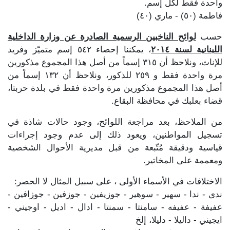
واحدة فقط لكل إسم.
فاطمة (٥٠) - ماري (٤٠)
حسب
لوائح الناخبين الرسمية الصادرة عن وزارة الداخلية
اللبنانية لسنة ٢٠١٤
، يمكننا إحصاء ٥٤٢ إسم متميّز وفريد
للإناث، ونلاحظ أن ٣١٥ إسماً من أصل هذا المجموع مذكورين
مرة واحدة فقط و ٢٥٩ للذكور، ونلاحظ أن ١٣٢ إسماً من
أصل هذا المجموع مذكورين مرة واحدة فقط في بلدة حربتا،
قضاء بعلبك في محافظة البقاع.
من الملاحظ، بعد مراجعة اللوائح، وجود حالات شاذة في
تسجيل المواطنين، ويعود ذلك إلى عدم وجود إجراءات
قياسية ودقيقة مُتّبعة من قبل مديرية الأحوال الشخصية
ومعممة على المخاتير.
الاختلافات في الأسماء الأولى ، على سبيل المثال لا الحصر:
ندى - ندا - سهير - سوهير - جوزيفين - جوزفين - جوزافين -
عفيفة - عفيفه - سامنتا - سمنتا - ادال - اديل - اوجيني -
ايجيني - داليلا - دليلا، إلخ