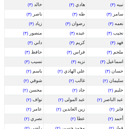
نبيه
هادي
خالد
(٣)
(٣)
(٣)
سامر
طه
ناصر
(٣)
(٣)
(٣)
نعمه
رضوان
زياد
(٣)
(٣)
(٣)
نجيب
عبده
منصور
(٣)
(٣)
(٣)
فهد
كريم
داني
(٣)
(٣)
(٣)
ملحم
فراس
حافظ
(٣)
(٣)
(٣)
اسماعيل
نزيه
نسيب
(٣)
(٣)
(٣)
حسان
علي الهادي
باسم
(٢)
(٢)
(٣)
سليمان
غالب
شوقي
(٢)
(٢)
(٢)
حليم
جاد
محسن
(٢)
(٢)
(٢)
عبد الناصر
عبد المولى
نواف
(٢)
(٢)
(٢)
فايز
زين العابدين
عامر
(٢)
(٢)
(٢)
أحمد
عطا
نصري
(٢)
(٢)
(٢)
فواز
محمد حسين
راضي
(٢)
(٢)
(٢)