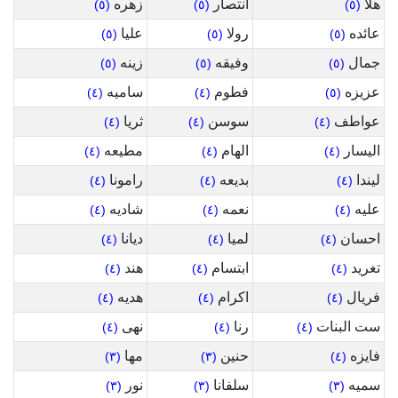
هلا
انتصار
زهره
(٥)
(٥)
(٥)
عائده
رولا
عليا
(٥)
(٥)
(٥)
جمال
وفيقه
زينه
(٥)
(٥)
(٥)
عزيزه
فطوم
ساميه
(٤)
(٤)
(٥)
عواطف
سوسن
ثريا
(٤)
(٤)
(٤)
اليسار
الهام
مطيعه
(٤)
(٤)
(٤)
ليندا
بديعه
رامونا
(٤)
(٤)
(٤)
عليه
نعمه
شاديه
(٤)
(٤)
(٤)
احسان
لميا
ديانا
(٤)
(٤)
(٤)
تغريد
ابتسام
هند
(٤)
(٤)
(٤)
فريال
اكرام
هديه
(٤)
(٤)
(٤)
ست البنات
رنا
نهى
(٤)
(٤)
(٤)
فايزه
حنين
مها
(٣)
(٣)
(٤)
سميه
سلفانا
نور
(٣)
(٣)
(٣)