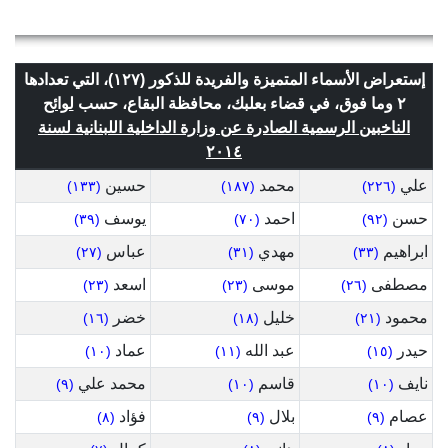
إستعراض الأسماء المتميزة والفريدة للذكور (١٢٧)، التي تعدادها
٢ وما فوق، في قضاء بعلبك، محافظة البقاع، حسب
لوائح
الناخبين الرسمية الصادرة عن وزارة الداخلية اللبنانية لسنة
٢٠١٤
علي
محمد
حسين
(١٣٣)
(١٨٧)
(٢٢٦)
حسن
احمد
يوسف
(٣٩)
(٧٠)
(٩٢)
ابراهيم
مهدي
عباس
(٢٧)
(٣١)
(٣٣)
مصطفى
موسى
اسعد
(٢٣)
(٢٣)
(٢٦)
محمود
خليل
خضر
(١٦)
(١٨)
(٢١)
حيدر
عبد الله
عماد
(١٠)
(١١)
(١٥)
نايف
قاسم
محمد علي
(٩)
(١٠)
(١٠)
عصام
بلال
فؤاد
(٨)
(٩)
(٩)