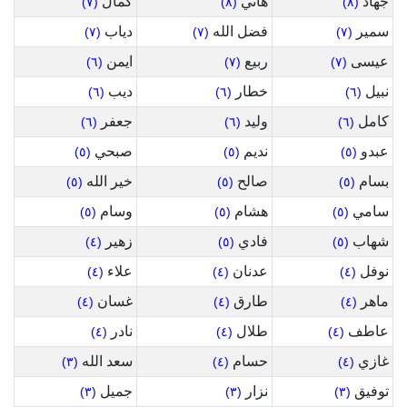
جهاد
هاني
كمال
(٧)
(٨)
(٨)
سمير
فضل الله
دياب
(٧)
(٧)
(٧)
عيسى
ربيع
ايمن
(٦)
(٧)
(٧)
نبيل
خطار
ديب
(٦)
(٦)
(٦)
كامل
وليد
جعفر
(٦)
(٦)
(٦)
عبدو
نديم
صبحي
(٥)
(٥)
(٥)
بسام
صالح
خير الله
(٥)
(٥)
(٥)
سامي
هشام
وسام
(٥)
(٥)
(٥)
شهاب
فادي
زهير
(٤)
(٥)
(٥)
نوفل
عدنان
علاء
(٤)
(٤)
(٤)
ماهر
طارق
غسان
(٤)
(٤)
(٤)
عاطف
طلال
نادر
(٤)
(٤)
(٤)
غازي
حسام
سعد الله
(٣)
(٤)
(٤)
توفيق
نزار
جميل
(٣)
(٣)
(٣)