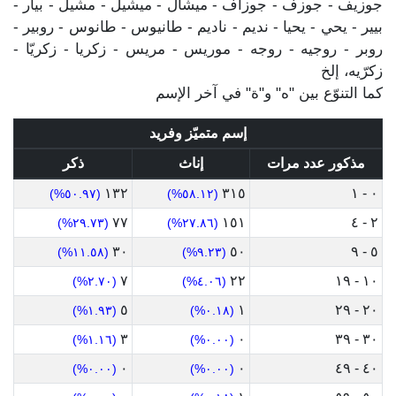
جوزيف - جوزف - جوزاف - ميشال - ميشيل - مشيل - بيار -
بيير - يحي - يحيا - نديم - ناديم - طانيوس - طانوس - روبير -
روبر - روجيه - روجه - موريس - مريس - زكريا - زكريّا -
زكرّيه، إلخ
كما التنوّع بين "ه" و"ة" في آخر الإسم
إسم متميّز وفريد
مذكور عدد مرات
إناث
ذكر
١٣٢
٣١٥
٠ - ١
(٥٠.٩٧%)
(٥٨.١٢%)
٧٧
١٥١
٢ - ٤
(٢٩.٧٣%)
(٢٧.٨٦%)
٣٠
٥٠
٥ - ٩
(١١.٥٨%)
(٩.٢٣%)
٧
٢٢
١٠ - ١٩
(٢.٧٠%)
(٤.٠٦%)
٥
١
٢٠ - ٢٩
(١.٩٣%)
(٠.١٨%)
٣
٠
٣٠ - ٣٩
(١.١٦%)
(٠.٠٠%)
٠
٠
٤٠ - ٤٩
(٠.٠٠%)
(٠.٠٠%)