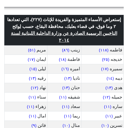
إستعراض الأسماء المتميزة والفريدة للإناث (٢٢٧)، التي تعدادها
٢ وما فوق، في قضاء بعلبك، محافظة البقاع، حسب
لوائح
الناخبين الرسمية الصادرة عن وزارة الداخلية اللبنانية لسنة
٢٠١٤
فاطمه
زينب
مريم
(٥١)
(٨٦)
(١١٨)
خديجه
فاطمة
ايمان
(١٧)
(١٨)
(٢٥)
سميره
اميره
ليلى
(١٥)
(١٦)
(١٧)
ديبه
ناديا
رقيه
(١٣)
(١٣)
(١٤)
هدى
حنان
نهاد
(١٢)
(١٣)
(١٣)
جميله
شفيقه
سناء
(١١)
(١١)
(١٢)
ساره
سعاد
زهراء
(١١)
(١١)
(١١)
عبير
ريما
امال
(١١)
(١١)
(١١)
نسرين
منال
فاتن
(٩)
(١٠)
(١٠)