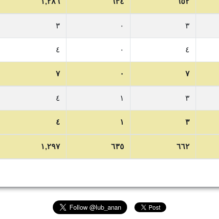
١,٢٨٦
٦٣٤
٦٥٢
٣
٠
٣
٤
٠
٤
٧
٠
٧
٤
١
٣
٤
١
٣
١,٢٩٧
٦٣٥
٦٦٢