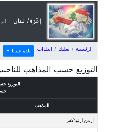
إعْرَفْ لبنان
الر
الرئيسية
بعلبك
البلدات
بلدة عيناتا
التوزيع حسب المذاهب للناخبين/
التوزيع حس
حس
المذهب
ارمن ارثوذكس