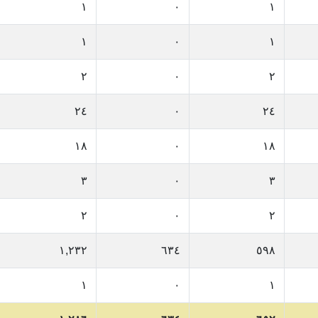
١
٠
١
١
٠
١
٢
٠
٢
٢٤
٠
٢٤
١٨
٠
١٨
٣
٠
٣
٢
٠
٢
١,٢٣٢
٦٣٤
٥٩٨
١
٠
١