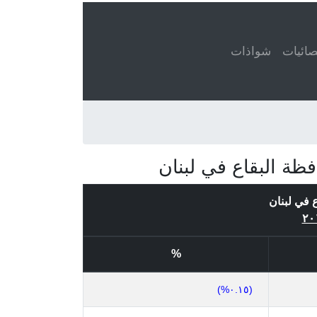
ائيات
شواذات
ظة البقاع في لبنان
 في لبنان
%
(٠.١٥%)