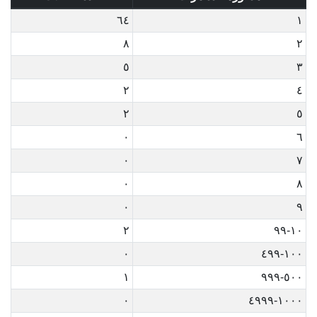
٦٤
١
٨
٢
٥
٣
٢
٤
٢
٥
٠
٦
٠
٧
٠
٨
٠
٩
٢
١٠-٩٩
٠
١٠٠-٤٩٩
١
٥٠٠-٩٩٩
٠
١٠٠٠-٤٩٩٩