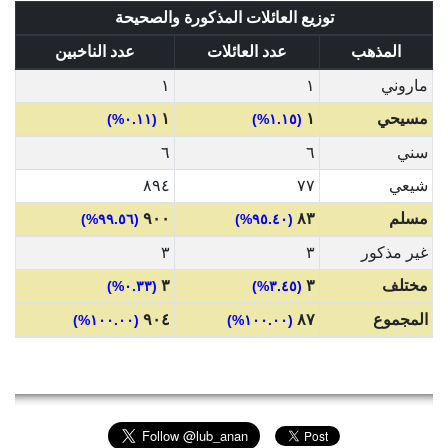
توزيع العائلات المذكورة والصحيحة
المذهب
عدد العائلات
عدد الناخبين
ماروني
١
١
مسيحي
١
١
(٠.١١%)
(١.١٥%)
سني
٦
٦
شيعي
٧٧
٨٩٤
مسلم
٨٣
٩٠٠
(٩٩.٥٦%)
(٩٥.٤٠%)
غير مذكور
٣
٣
مختلف
٣
٣
(٠.٣٣%)
(٣.٤٥%)
المجموع
٨٧
٩٠٤
(١٠٠.٠٠%)
(١٠٠.٠٠%)