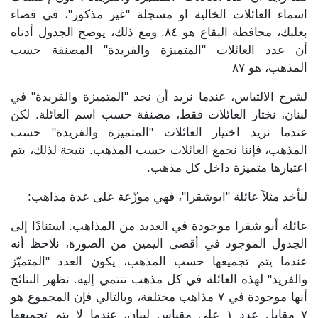
اسماء العائلات الخالية او مسجلة "غير مذكور"، في قضاء
بعلبك، محافظة البقاع هو ٨٤. ومع ذلك، يوضح الجدول أدناه
أن عدد العائلات "المتميزة والفريدة" المصنفة حسب
المذهب، هو ٨٧
لشرح الالتباس، عندما نريد أن نجد "المتميزة والفريدة" في
لبنان، نختار العائلات فقط، مصنفة حسب اسم العائلة. لكن
عندما نريد اختيار العائلات "المتميزة والفريدة" حسب
المذهب، فإننا نجمع العائلات حسب المذهب. نتيجة لذلك، يتم
اعتبارها متميزة داخل كل مذهب.
لنأخذ مثلاً عائلة "ابوشقرا"، فهي موزّعة على عدة مذاهب:
عائلة أبو شقرا موجودة في العديد من المذاهب. استنادًا إلى
الجدول الموجود في أقصى اليمين من الصورة، نلاحظ أنه
عندما يتم تجميعها حسب المذهب، يكون العدد "المتميّز
والفريد" لهذه العائلة في كل مذهب تنتمي إليه. تظهر النتائج
أنها موجودة في ٧ مذاهب مختلفة، وبالتالي فإن المجموع هو
٧ مقابل عدد ١ على مقياس لبنان، عندما لا يتم تجميعها