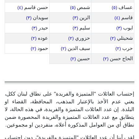
عساف
شمص
حسن قاسم
(٤)
(٥)
(٥)
قاسم
الزين
سويدان
(٣)
(٣)
(٤)
ايوب
سليم
حيدر
(٣)
(٣)
(٣)
شحيتلي
حزوري
عوده
(٢)
(٢)
(٢)
حرب
سيف الدين
حمود
(٢)
(٢)
(٢)
الحاج حسن
حسين
(٢)
(٢)
إحتساب العائلات "المتميزة والفريدة" على نطاق لبنان ككل،
يعني عدم الأخذ بالإعتبار المذهب، المحافظة، القضاء او
البلدة. إن عدد العائلات المتميزة والفريدة، في هذه الحالة، لا
يتطابق مع عدد العائلات المتميزة والفريدة المحصورة ضمن
نطاق أي من العوامل المذكورة أعلاه، منفردين او مجموعين.
لقد رأينا أن عدد العائلات "المتميزة والفريدة"، دون إحتساب