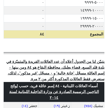
٠
٥٠٠٠-٩٩٩٩
٠
١٠٠٠٠-١٤٩٩٩
٠
١٥٠٠٠-١٩٩٩٩
٠
٢٠٠٠٠-٢٩٩٩٩
المجموع
٨٤
يتبيّن لنا من الجدول أعلاه أن عدد العائلات الفريدة والمتميّزة في
بلدة قلد السبع، قضاء بعلبك، محافظة البقاع هو ٨٤ ومن بينها ٠
إسم العائلة مسجّل 'خانة خالية' و ٠ مسجّل 'غير مذكور'.، لذلك،
سنعرض فقط العائلات المذكورة أكثر من ٢ مرة.
أسماء العائلات اللبنانية - ٨٤ إسم عائلة فريد، حسب
لوائح
الناخبين الرسمية الصادرة عن وزارة الداخلية اللبنانية لسنة
٢٠١٤
مشيك
زعيتر
جعفر
(١٤)
(١٩)
(٧٥٨)