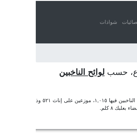
ائيات
شواذات
لوائح الناخبين
في قضاء بعلبك، محافظة البقاع. مركز المحافظة زحلة ومركز القضاء بعلبك. عدد الناخبين فيها ١,٠١٥، موزعين على إناث ٥٢١ وذ