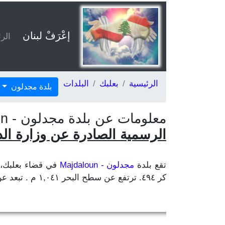
إعْرَفْ لبنان
الر
الرئيسية
بعلبك
البلدات
بلدة مجدلون
معلومات عن بلدة مجدلون - Majdaloun، قضاء بعلبك في محافظة البقاع، حسب
الرسمية الصادرة عن وزارة الداخلي
تقع بلدة
مجدلون - Majdaloun
كر ٤٩٤. ترتفع عن سطح البحر ١,٠٤١ م . تبعد عن بيروت ٨٢ كلم وعن مركز المحافظة زحلة ٣١ كلم وعن مركز القضاء بعلبك ٨ كلم.