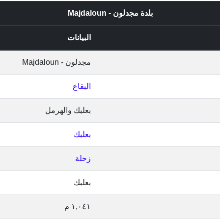
بلدة مجدلون - Majdaloun
البيانات
مجدلون - Majdaloun
البقاع
بعلبك والهرمل
بعلبك
زحلة
بعلبك
١,٠٤١ م