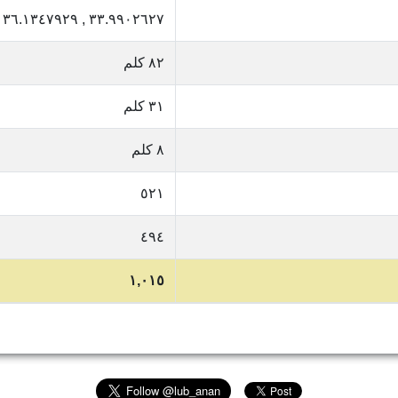
٣٣.٩٩٠٢٦٢٧ , ٣٦.١٣٤٧٩٢٩
٨٢ كلم
٣١ كلم
٨ كلم
٥٢١
٤٩٤
١,٠١٥