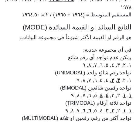
١٩٧٨
المستقيم المتوسط = (١٩٦٤ + ١٩٦٥) / ٢ = ١٩٦٤.٥٠
الناتج السائد او القيمة السائدة (MODE)
هو الرقم او القيمة الأكثر شيوعاً في مجموعة البيانات.
في أي مجموعة عددية:
يمكن عدم تواجد أي رقم شائع
١, ٢, ٣, ٤, ٥, ٦, ٧, ٨, ٩
تواجد رقم شائع واحد (UNIMODAL)
, ٤, ٥, ٦, ٧, ٨, ٩
٣
,
٣
١, ٢,
تواجد رقمين شائعين (BIMODAL)
, ٥, ٦, ٧, ٨, ٩
٤
,
٤
, ٢, ٣,
١
,
١
تواجد ثلاثة أرقام (TRIMODAL)
, ٧, ٨, ٩
٦
,
٦
, ٤, ٥,
٣
,
٣
, ٢,
١
,
١
تواجد أكثر من رقم، رقمين او ثلاثة (MULTIMODAL)