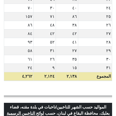
٧٠
٣٠
٤٠
٢٤
١٥٧
٧١
٨٦
٢٥
٨٦
٤٨
٣٨
٢٦
٨٤
٤٢
٤٢
٢٧
٩٣
٥٢
٤١
٢٨
٥٨
٣١
٢٧
٢٩
٦١
٢٦
٣٥
٣٠
٢٤
٩
١٥
٣١
المجموع
٢,١٣٨
٢,١٢٤
٤,٢٦٢
المواليد حسب الشهر للناخبين/ناخبات في بلدة مقنه، قضاء
بعلبك، محافظة البقاع في لبنان، حسب
لوائح الناخبين الرسمية