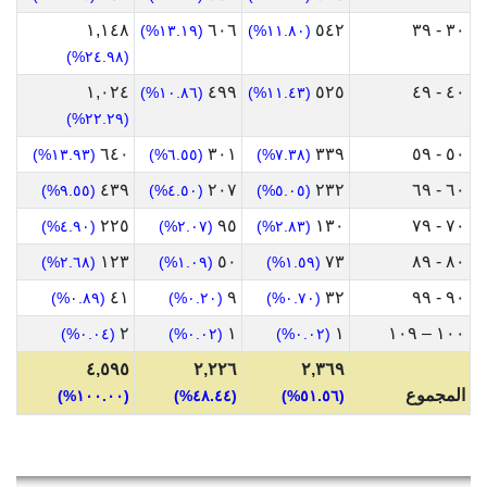
١,١٤٨
٦٠٦
٥٤٢
٣٠ - ٣٩
(١٣.١٩%)
(١١.٨٠%)
(٢٤.٩٨%)
١,٠٢٤
٤٩٩
٥٢٥
٤٠ - ٤٩
(١٠.٨٦%)
(١١.٤٣%)
(٢٢.٢٩%)
٦٤٠
٣٠١
٣٣٩
٥٠ - ٥٩
(١٣.٩٣%)
(٦.٥٥%)
(٧.٣٨%)
٤٣٩
٢٠٧
٢٣٢
٦٠ - ٦٩
(٩.٥٥%)
(٤.٥٠%)
(٥.٠٥%)
٢٢٥
٩٥
١٣٠
٧٠ - ٧٩
(٤.٩٠%)
(٢.٠٧%)
(٢.٨٣%)
١٢٣
٥٠
٧٣
٨٠ - ٨٩
(٢.٦٨%)
(١.٠٩%)
(١.٥٩%)
٤١
٩
٣٢
٩٠ - ٩٩
(٠.٨٩%)
(٠.٢٠%)
(٠.٧٠%)
٢
١
١
١٠٠ – ١٠٩
(٠.٠٤%)
(٠.٠٢%)
(٠.٠٢%)
٤,٥٩٥
٢,٢٢٦
٢,٣٦٩
المجموع
(١٠٠.٠٠%)
(٤٨.٤٤%)
(٥١.٥٦%)