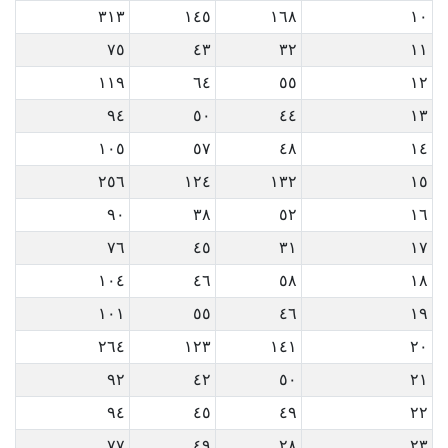
٣١٣
١٤٥
١٦٨
١٠
٧٥
٤٣
٣٢
١١
١١٩
٦٤
٥٥
١٢
٩٤
٥٠
٤٤
١٣
١٠٥
٥٧
٤٨
١٤
٢٥٦
١٢٤
١٣٢
١٥
٩٠
٣٨
٥٢
١٦
٧٦
٤٥
٣١
١٧
١٠٤
٤٦
٥٨
١٨
١٠١
٥٥
٤٦
١٩
٢٦٤
١٢٣
١٤١
٢٠
٩٢
٤٢
٥٠
٢١
٩٤
٤٥
٤٩
٢٢
٧٧
٤٩
٢٨
٢٣