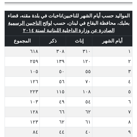
المواليد حسب أيام الشهر للناخبين/ناخبات في بلدة مقنه، قضاء
بعلبك، محافظة البقاع في لبنان، حسب
لوائح الناخبين الرسمية
الصادرة عن وزارة الداخلية اللبنانية لسنة ٢٠١٤
أيام الشهر
إناث
ذكر
المجموع
٦١٨
٣٠٨
٣١٠
١
٢٥٩
١٣٩
١٢٠
٢
١٠٥
٥٠
٥٥
٣
١٢٦
٥٦
٧٠
٤
٢٢٣
١١٥
١٠٨
٥
١٠٣
٤٩
٥٤
٦
١٢٨
٦٦
٦٢
٧
١٢٣
٦٢
٦١
٨
٨٤
٤٤
٤٠
٩