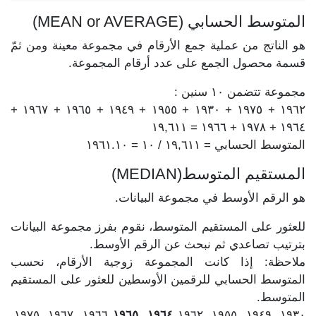
المتوسط الحسابي (MEAN or AVERAGE)
هو الناتج من عملية جمع الأرقام في مجموعة معينة ومن ثمّ
قسمة محصول الجمع على عدد أرقام المجموعة.
مجموعة تتضمن ١٠ سنين :
١٩٦٢ + ١٩٧٥ + ١٩٣٠ + ١٩٥٥ + ١٩٤٩ + ١٩٦٥ + ١٩٦٧ +
١٩٦٤ + ١٩٧٨ + ١٩٦٦ = ١٩,٦١١
المتوسط الحسابي = ١٩,٦١١ / ١٠ = ١٩٦١.١٠
المستقيم المتوسط(MEDIAN)
هو الرقم الأوسط في مجموعة البيانات.
للعثور على المستقيم المتوسط، نقوم بفرز مجموعة البيانات
بترتيب تصاعدي ثم نبحث عن الرقم الأوسط.
ملاحظة: إذا كانت المجموعة زوجية الأرقام، نحسب
المتوسط الحسابي للرقمين الأوسطين للعثور على المستقيم
المتوسط.
١٩٦٦, ١٩٦٧, ١٩٧٥,
١٩٦٤, ١٩٦٥
١٩٣٠, ١٩٤٩, ١٩٥٥, ١٩٦٢