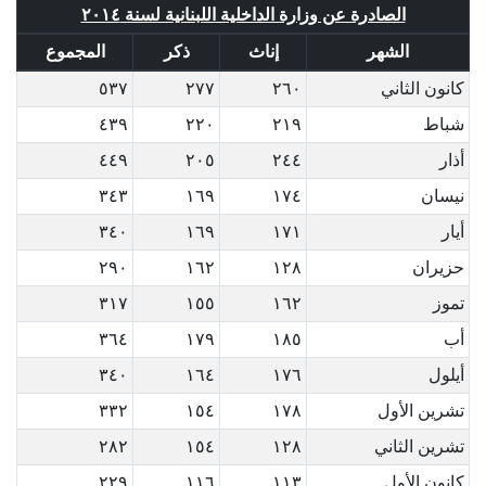
الصادرة عن وزارة الداخلية اللبنانية لسنة ٢٠١٤
الشهر
إناث
ذكر
المجموع
كانون الثاني
٢٦٠
٢٧٧
٥٣٧
شباط
٢١٩
٢٢٠
٤٣٩
أذار
٢٤٤
٢٠٥
٤٤٩
نيسان
١٧٤
١٦٩
٣٤٣
أيار
١٧١
١٦٩
٣٤٠
حزيران
١٢٨
١٦٢
٢٩٠
تموز
١٦٢
١٥٥
٣١٧
أب
١٨٥
١٧٩
٣٦٤
أيلول
١٧٦
١٦٤
٣٤٠
تشرين الأول
١٧٨
١٥٤
٣٣٢
تشرين الثاني
١٢٨
١٥٤
٢٨٢
كانون الأول
١١٣
١١٦
٢٢٩