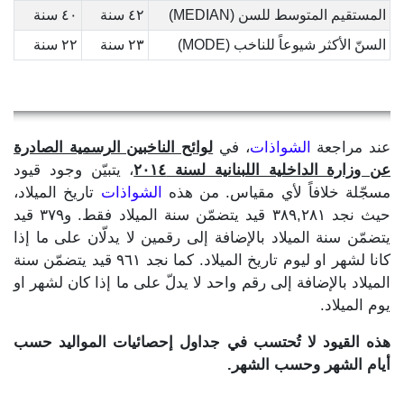
المستقيم المتوسط للسن (MEDIAN)
٤٢ سنة
٤٠ سنة
السنّ الأكثر شيوعاً للناخب (MODE)
٢٣ سنة
٢٢ سنة
عند مراجعة
الشواذات
، في
لوائح الناخبين الرسمية الصادرة
عن وزارة الداخلية اللبنانية لسنة ٢٠١٤
، يتبيّن وجود قيود
مسجّلة خلافاً لأي مقياس. من هذه
الشواذات
تاريخ الميلاد،
حيث نجد ٣٨٩,٢٨١ قيد يتضمّن سنة الميلاد فقط. و٣٧٩ قيد
يتضمّن سنة الميلاد بالإضافة إلى رقمين لا يدلّان على ما إذا
كانا لشهر او ليوم تاريخ الميلاد. كما نجد ٩٦١ قيد يتضمّن سنة
الميلاد بالإضافة إلى رقم واحد لا يدلّ على ما إذا كان لشهر او
يوم الميلاد.
هذه القيود لا تُحتسب في جداول إحصائيات المواليد حسب
أيام الشهر وحسب الشهر.