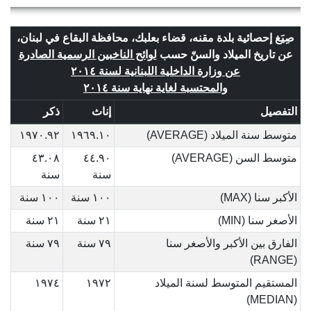
صِيَغ إحصائية بلدة مقنه، قضاء بعلبك، محافظة البقاع في لبنان،
عن تاريخ الميلاد والسنّ حسب
لوائح الناخبين الرسمية الصادرة
عن وزارة الداخلية اللبنانية لسنة ٢٠١٤
والمحتسبة لغاية نهاية سنة ٢٠١٤
التفصيل
إناث
ذكر
متوسط سنة الميلاد (AVERAGE)
١٩٦٩.١٠
١٩٧٠.٩٢
متوسط السن (AVERAGE)
٤٤.٩٠
٤٣.٠٨
سنة
سنة
الأكبر سنا (MAX)
١٠٠ سنة
١٠٠ سنة
الأصغر سنا (MIN)
٢١ سنة
٢١ سنة
الفارق بين الأكبر والأصغر سنا
٧٩ سنة
٧٩ سنة
(RANGE)
المستقيم المتوسط لسنة الميلاد
١٩٧٢
١٩٧٤
(MEDIAN)