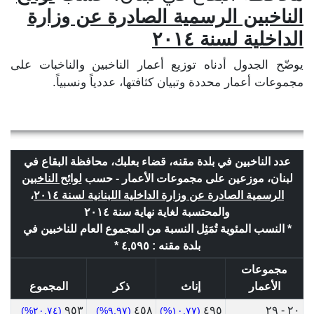
الناخبين الرسمية الصادرة عن وزارة
الداخلية لسنة ٢٠١٤
يوضّح الجدول أدناه توزيع أعمار الناخبين والناخبات على
مجموعات أعمار محددة وتبيان كثافتها، عددياً ونسبياً.
عدد الناخبين في بلدة مقنه، قضاء بعلبك، محافظة البقاع في
لبنان، موزعين على مجموعات الأعمار - حسب
لوائح الناخبين
الرسمية الصادرة عن وزارة الداخلية اللبنانية لسنة ٢٠١٤
،
والمحتسبة لغاية نهاية سنة ٢٠١٤
* النسب المئوية تُمَثِل النسبة من المجموع العام للناخبين في
بلدة مقنه : ٤,٥٩٥ *
مجموعات
الأعمار
إناث
ذكر
المجموع
٩٥٣
٤٥٨
٤٩٥
٢٠ - ٢٩
(٢٠.٧٤%)
(٩.٩٧%)
(١٠.٧٧%)