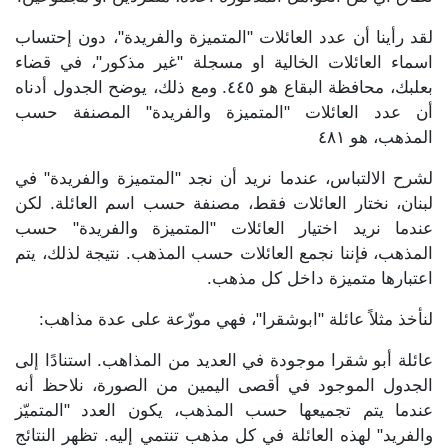
لقد رأينا أن عدد العائلات "المتميزة والفريدة"، دون إحتساب
اسماء العائلات الخالية او مسجلة "غير مذكور"، في قضاء
بعلبك، محافظة البقاع هو ٤٤٥. ومع ذلك، يوضح الجدول أدناه
أن عدد العائلات "المتميزة والفريدة" المصنفة حسب
المذهب، هو ٤٨١
لشرح الالتباس، عندما نريد أن نجد "المتميزة والفريدة" في
لبنان، نختار العائلات فقط، مصنفة حسب اسم العائلة. لكن
عندما نريد اختيار العائلات "المتميزة والفريدة" حسب
المذهب، فإننا نجمع العائلات حسب المذهب. نتيجة لذلك، يتم
اعتبارها متميزة داخل كل مذهب.
لنأخذ مثلاً عائلة "ابوشقرا"، فهي موزّعة على عدة مذاهب:
عائلة أبو شقرا موجودة في العديد من المذاهب. استنادًا إلى
الجدول الموجود في أقصى اليمين من الصورة، نلاحظ أنه
عندما يتم تجميعها حسب المذهب، يكون العدد "المتميّز
والفريد" لهذه العائلة في كل مذهب تنتمي إليه. تظهر النتائج