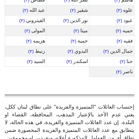
(٢)
(٢)
(٢)
علوه
شقير
عبد الله
(٢)
(٢)
(٢)
عبود
نور الدين
الفيتروني
(٢)
(٢)
(٢)
حميه
ميتا
المولى
(٢)
(٢)
(٢)
فقيه
حمية
هزيمه
(٢)
(٢)
(٢)
جمال الدين
البدوي
زنيط
(٢)
(٢)
(٢)
حنا
اسكندر
السيد
(٢)
(٢)
(٢)
ناصر
(٢)
إحتساب العائلات "المتميزة والفريدة" على نطاق لبنان ككل،
يعني عدم الأخذ بالإعتبار المذهب، المحافظة، القضاء او
البلدة. إن عدد العائلات المتميزة والفريدة، في هذه الحالة، لا
يتطابق مع عدد العائلات المتميزة والفريدة المحصورة ضمن
نطاق أي من العوامل المذكورة أعلاه، منفردين او مجموعين.