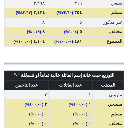
شيعي
٣١٩
٣,٣٩٨
مسلم
٣٥٤
٣,٤٣٤
(٨٣.٦٧%)
(٧٣.٦٠%)
غير مذكور
٥
٨
مختلف
٥
٨
(٠.١٩%)
(١.٠٤%)
المجموع
٤٨١
٤,١٠٤
(١٠٠.٠٠%)
(١٠٠.٠٠%)
التوزيع حيث خانة إسم العائلة خالية تماماً او مُسجّلة "-"
المذهب
عدد العائلات
عدد الناخبين
ماروني
١
٢
مسيحي
١
٢
(١٠٠.٠٠%)
(١٠٠.٠٠%)
مسلم
٠
٠
(٠.٠٠%)
(٠.٠٠%)
مختلف
٠
٠
(٠.٠٠%)
(٠.٠٠%)