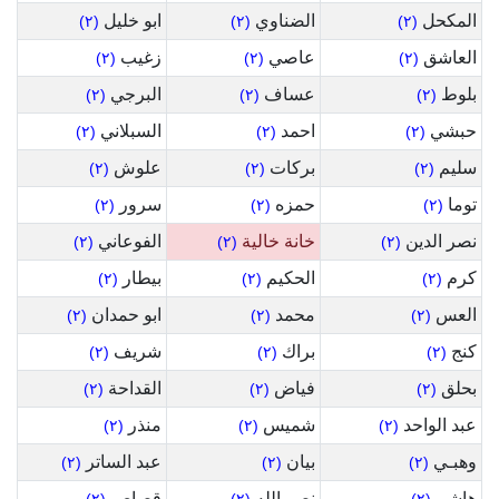
المكحل
الضناوي
ابو خليل
(٢)
(٢)
(٢)
العاشق
عاصي
زغيب
(٢)
(٢)
(٢)
بلوط
عساف
البرجي
(٢)
(٢)
(٢)
حبشي
احمد
السبلاني
(٢)
(٢)
(٢)
سليم
بركات
علوش
(٢)
(٢)
(٢)
توما
حمزه
سرور
(٢)
(٢)
(٢)
نصر الدين
خانة خالية
الفوعاني
(٢)
(٢)
(٢)
كرم
الحكيم
بيطار
(٢)
(٢)
(٢)
العس
محمد
ابو حمدان
(٢)
(٢)
(٢)
كنج
براك
شريف
(٢)
(٢)
(٢)
بحلق
فياض
القداحة
(٢)
(٢)
(٢)
عبد الواحد
شميس
منذر
(٢)
(٢)
(٢)
وهبـي
بيان
عبد الساتر
(٢)
(٢)
(٢)
هاشم
نصر الله
قصاص