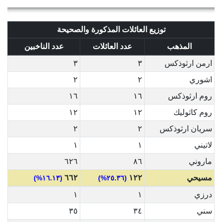
توزيع العائلات المذكورة والصحيحة
المذهب
عدد العائلات
عدد الناخبين
ارمن ارثوذكس
٣
٣
اشوري
٢
٢
روم ارثوذكس
١٦
١٦
روم كاثوليك
١٢
١٢
سريان ارثوذكس
٢
٢
لاتيني
١
١
ماروني
٨٦
٦٢٦
مسيحي
١٢٢
٦٦٢
(١٦.١٣%)
(٢٥.٣٦%)
درزي
١
١
سني
٣٤
٣٥