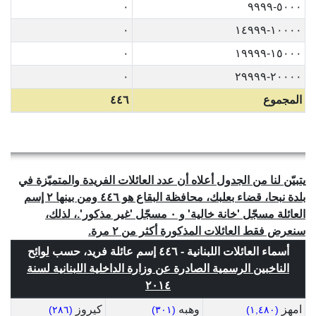
٠
٥٠٠٠-٩٩٩٩
٠
١٠٠٠٠-١٤٩٩٩
٠
١٥٠٠٠-١٩٩٩٩
٠
٢٠٠٠٠-٢٩٩٩٩
المجموع
٤٤٦
يتبيّن لنا من الجدول أعلاه أن عدد العائلات الفريدة والمتميّزة في
بلدة نبحا، قضاء بعلبك، محافظة البقاع هو ٤٤٦ ومن بينها ٢ إسم
العائلة مسجّل 'خانة خالية' و ٠ مسجّل 'غير مذكور'.، لذلك،
سنعرض فقط العائلات المذكورة أكثر من ٢ مرة.
أسماء العائلات اللبنانية - ٤٤٦ إسم عائلة فريد، حسب
لوائح
الناخبين الرسمية الصادرة عن وزارة الداخلية اللبنانية لسنة
٢٠١٤
امهز
وهبه
كيروز
(٢٨٦)
(٣٠١)
(١,٤٨٠)