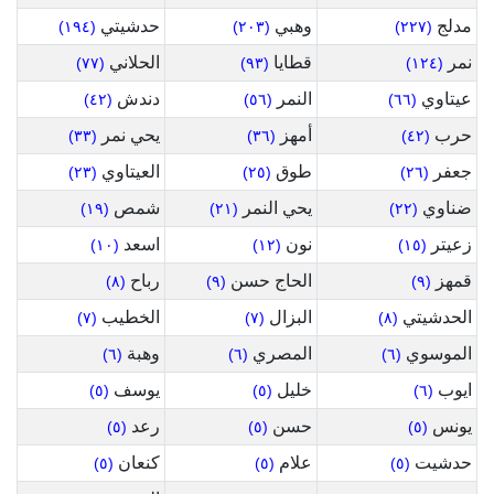
مدلج
وهبي
حدشيتي
(١٩٤)
(٢٠٣)
(٢٢٧)
نمر
قطايا
الحلاني
(٧٧)
(٩٣)
(١٢٤)
عيتاوي
النمر
دندش
(٤٢)
(٥٦)
(٦٦)
حرب
أمهز
يحي نمر
(٣٣)
(٣٦)
(٤٢)
جعفر
طوق
العيتاوي
(٢٣)
(٢٥)
(٢٦)
ضناوي
يحي النمر
شمص
(١٩)
(٢١)
(٢٢)
زعيتر
نون
اسعد
(١٠)
(١٢)
(١٥)
قمهز
الحاج حسن
رباح
(٨)
(٩)
(٩)
الحدشيتي
البزال
الخطيب
(٧)
(٧)
(٨)
الموسوي
المصري
وهبة
(٦)
(٦)
(٦)
ايوب
خليل
يوسف
(٥)
(٥)
(٦)
يونس
حسن
رعد
(٥)
(٥)
(٥)
حدشيت
علام
كنعان
(٥)
(٥)
(٥)