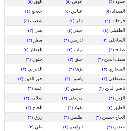
حمود
عوض
الهق
(٥)
(٥)
(٥)
المقداد
عباس
جعجع
(٤)
(٤)
(٥)
فرحات
ذكر
شعيب
(٤)
(٤)
(٤)
الطفيلي
حيدر
يحي
(٣)
(٤)
(٤)
الساحلي
ادريس
مطر
(٣)
(٣)
(٣)
صالح
دياب
العطار
(٣)
(٣)
(٣)
سيف الدين
جبق
حنون
(٣)
(٣)
(٣)
الميعاري
نزها
الديراني
(٣)
(٣)
(٣)
مصطفى
ياسين
خير الدين
(٣)
(٣)
(٣)
ناصر الدين
حسين
عبيد
(٣)
(٣)
(٣)
الزين
مرتضى
سلامة
(٣)
(٣)
(٣)
العايق
نقولا
الحاج
(٣)
(٣)
(٣)
الحاج حسين
طليس
رزق
(٣)
(٣)
(٣)
خضره
ابراهيم
طي
(٢)
(٢)
(٢)