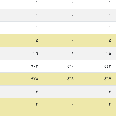
١
٠
١
١
٠
١
١
٠
١
٤
٠
٤
٢٦
١
٢٥
٩٠٢
٤٦٠
٤٤٢
٩٢٨
٤٦١
٤٦٧
٣
٠
٣
٣
٠
٣