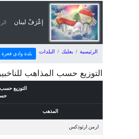
إعْرَفْ لبنان
الر
الرئيسية
بعلبك
البلدات
بلدة وادي فعرة
التوزيع حسب المذاهب للناخبين
التوزيع حسب ا
حس
المذهب
ارمن ارثوذكس