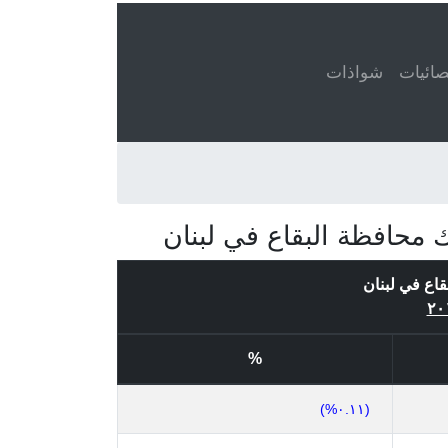
ائيات
شواذات
 محافظة البقاع في لبنان
قاع في لبنان
%
(٠.١١%)