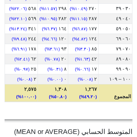
٥٦٨
٢٩٨
٢٧٠
٣٠ - ٣٩
(٢٢.٠٦%)
(١١.٥٧%)
(١٠.٤٩%)
٥٦٩
٢٨٢
٢٨٧
٤٠ - ٤٩
(٢٢.١٠%)
(١٠.٩٥%)
(١١.١٥%)
٣٤١
١٦٤
١٧٧
٥٠ - ٥٩
(١٣.٢٤%)
(٦.٣٧%)
(٦.٨٧%)
٢٤٤
١٢٠
١٢٤
٦٠ - ٦٩
(٩.٤٨%)
(٤.٦٦%)
(٤.٨٢%)
١٧٨
٩٣
٨٥
٧٠ - ٧٩
(٦.٩١%)
(٣.٦١%)
(٣.٣٠%)
٦٢
٢٠
٤٢
٨٠ - ٨٩
(٢.٤١%)
(٠.٧٨%)
(١.٦٣%)
٢٥
٨
١٧
٩٠ - ٩٩
(٠.٩٧%)
(٠.٣١%)
(٠.٦٦%)
٢
٠
٢
١٠٠ – ١٠٩
(٠.٠٨%)
(٠.٠٠%)
(٠.٠٨%)
٢,٥٧٥
١,٣٠٨
١,٢٦٧
المجموع
(١٠٠.٠٠%)
(٥٠.٨٠%)
(٤٩.٢٠%)
المتوسط الحسابي (MEAN or AVERAGE)