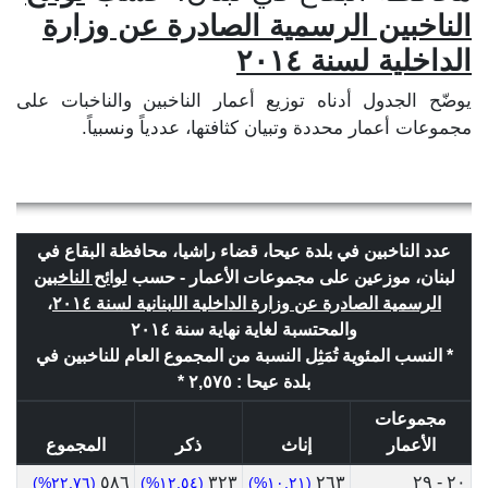
الناخبين الرسمية الصادرة عن وزارة
الداخلية لسنة ٢٠١٤
يوضّح الجدول أدناه توزيع أعمار الناخبين والناخبات على
مجموعات أعمار محددة وتبيان كثافتها، عددياً ونسبياً.
عدد الناخبين في بلدة عيحا، قضاء راشيا، محافظة البقاع في
لبنان، موزعين على مجموعات الأعمار - حسب
لوائح الناخبين
الرسمية الصادرة عن وزارة الداخلية اللبنانية لسنة ٢٠١٤
،
والمحتسبة لغاية نهاية سنة ٢٠١٤
* النسب المئوية تُمَثِل النسبة من المجموع العام للناخبين في
بلدة عيحا : ٢,٥٧٥ *
مجموعات
الأعمار
إناث
ذكر
المجموع
٥٨٦
٣٢٣
٢٦٣
٢٠ - ٢٩
(٢٢.٧٦%)
(١٢.٥٤%)
(١٠.٢١%)