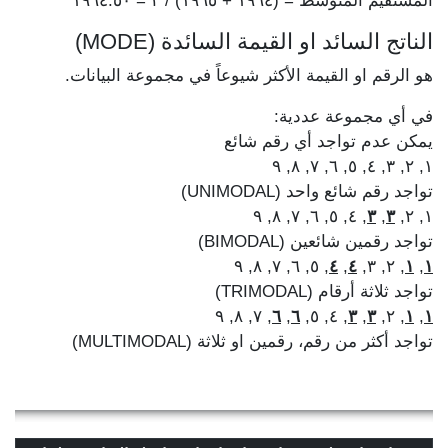
المستقيم المتوسط = (١٩٦٤ + ١٩٦٥) / ٢ = ١٩٦٤.٥٠
الناتج السائد او القيمة السائدة (MODE)
هو الرقم او القيمة الأكثر شيوعاً في مجموعة البيانات.
في أي مجموعة عددية:
يمكن عدم تواجد أي رقم شائع
١, ٢, ٣, ٤, ٥, ٦, ٧, ٨, ٩
تواجد رقم شائع واحد (UNIMODAL)
, ٤, ٥, ٦, ٧, ٨, ٩
٣
,
٣
١, ٢,
تواجد رقمين شائعين (BIMODAL)
, ٥, ٦, ٧, ٨, ٩
٤
,
٤
, ٢, ٣,
١
,
١
تواجد ثلاثة أرقام (TRIMODAL)
, ٧, ٨, ٩
٦
,
٦
, ٤, ٥,
٣
,
٣
, ٢,
١
,
١
تواجد أكثر من رقم، رقمين او ثلاثة (MULTIMODAL)