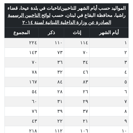
المواليد حسب أيام الشهر للناخبين/ناخبات في بلدة عيحا، قضاء
راشيا، محافظة البقاع في لبنان، حسب
لوائح الناخبين الرسمية
الصادرة عن وزارة الداخلية اللبنانية لسنة ٢٠١٤
أيام الشهر
إناث
ذكر
المجموع
٢٢٤
١١٠
١١٤
١
١٤٣
٧٣
٧٠
٢
٧٠
٣٦
٣٤
٣
٧٨
٣٢
٤٦
٤
١٦٧
٨٤
٨٣
٥
٥٤
٢٨
٢٦
٦
٦٠
٣١
٢٩
٧
٧٦
٣٩
٣٧
٨
٤٣
٢٢
٢١
٩
٢١٨
١١٢
١٠٦
١٠