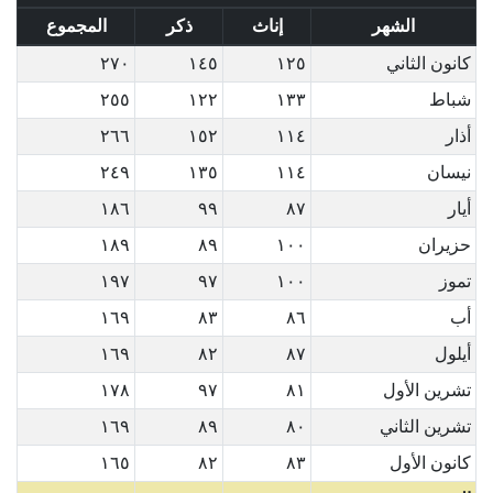
الشهر
إناث
ذكر
المجموع
كانون الثاني
١٢٥
١٤٥
٢٧٠
شباط
١٣٣
١٢٢
٢٥٥
أذار
١١٤
١٥٢
٢٦٦
نيسان
١١٤
١٣٥
٢٤٩
أيار
٨٧
٩٩
١٨٦
حزيران
١٠٠
٨٩
١٨٩
تموز
١٠٠
٩٧
١٩٧
أب
٨٦
٨٣
١٦٩
أيلول
٨٧
٨٢
١٦٩
تشرين الأول
٨١
٩٧
١٧٨
تشرين الثاني
٨٠
٨٩
١٦٩
كانون الأول
٨٣
٨٢
١٦٥