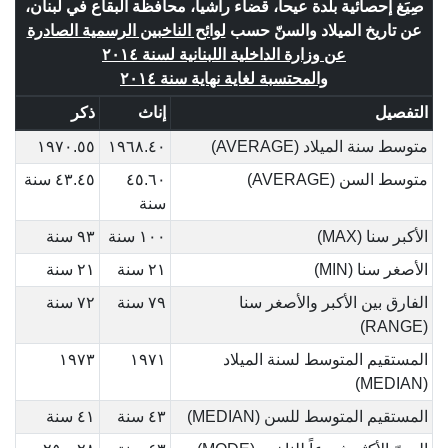
صِيَغ إحصائية بلدة عيحا، قضاء راشيا، محافظة البقاع في لبنان،
عن تاريخ الميلاد والسنّ حسب
لوائح الناخبين الرسمية الصادرة
عن وزارة الداخلية اللبنانية لسنة ٢٠١٤
والمحتسبة لغاية نهاية سنة ٢٠١٤
التفصيل
إناث
ذكر
متوسط سنة الميلاد (AVERAGE)
١٩٦٨.٤٠
١٩٧٠.٥٥
متوسط السن (AVERAGE)
٤٥.٦٠
٤٣.٤٥ سنة
سنة
الأكبر سنا (MAX)
١٠٠ سنة
٩٣ سنة
الأصغر سنا (MIN)
٢١ سنة
٢١ سنة
الفارق بين الأكبر والأصغر سنا
٧٩ سنة
٧٢ سنة
(RANGE)
المستقيم المتوسط لسنة الميلاد
١٩٧١
١٩٧٣
(MEDIAN)
المستقيم المتوسط للسن (MEDIAN)
٤٣ سنة
٤١ سنة