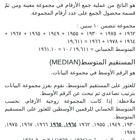
هو الناتج من عملية جمع الأرقام في مجموعة معينة ومن ثمّ
قسمة محصول الجمع على عدد أرقام المجموعة.
مجموعة تتضمن ١٠ سنين :
١٩٦٢ + ١٩٧٥ + ١٩٣٠ + ١٩٥٥ + ١٩٤٩ + ١٩٦٥ + ١٩٦٧ +
١٩٦٤ + ١٩٧٨ + ١٩٦٦ = ١٩,٦١١
المتوسط الحسابي = ١٩,٦١١ / ١٠ = ١٩٦١.١٠
المستقيم المتوسط(MEDIAN)
هو الرقم الأوسط في مجموعة البيانات.
للعثور على المستقيم المتوسط، نقوم بفرز مجموعة البيانات
بترتيب تصاعدي ثم نبحث عن الرقم الأوسط.
ملاحظة: إذا كانت المجموعة زوجية الأرقام، نحسب
المتوسط الحسابي للرقمين الأوسطين للعثور على المستقيم
المتوسط.
١٩٦٦, ١٩٦٧, ١٩٧٥,
١٩٦٤, ١٩٦٥
١٩٣٠, ١٩٤٩, ١٩٥٥, ١٩٦٢
١٩٧٨