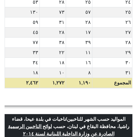
٥٣
٢٨
٢٥
٢٤
١٣٠
٧٣
٥٧
٢٥
٥٩
٣١
٢٨
٢٦
٤٥
٢٨
١٧
٢٧
٧٧
٣٨
٣٩
٢٨
٣٣
٢٢
١١
٢٩
٣٤
١٨
١٦
٣٠
١٨
١٠
٨
٣١
المجموع
١,١٩٠
١,٢٧٢
٢,٤٦٢
المواليد حسب الشهر للناخبين/ناخبات في بلدة عيحا، قضاء
راشيا، محافظة البقاع في لبنان، حسب
لوائح الناخبين الرسمية
الصادرة عن وزارة الداخلية اللبنانية لسنة ٢٠١٤