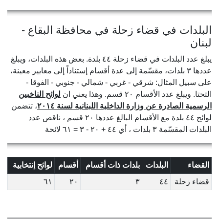
البلدات في قضاء زحلة في محافظة البقاع -
لبنان
يبلغ عدد البلدات في قضاء زحلة ٤٤ بلدة. بعض هذه البلدات، ويبلغ
عددها ٣ بلدات، مقسّمة إلى عدة أقسام إستناداً إلى معايير معينة،
على سبيل المثال: شرقي - غربي - شمالي - جنوبي - الفوقا -
التحتا. ويبلغ عدد الأقسام ٢٠ قسم. وهذا يعني ان
لوائح الناخبين
الرسمية الصادرة عن وزارة الداخلية اللبنانية لسنة ٢٠١٤
، تتضمن
لوائح ٤٤ بلدة مع الأقسام البالغ عددها ٢٠ قسم ، ناقص عدد
البلدات المقسّمة ٣ بلدات ، أي ٤٤ + ٢٠ - ٣ = ٦١ لائحة
القضاء
البلدات
بلدات ذات أقسام
أقسام
لوائح إنتخابية
قضاء زحلة
٤٤
٣
٢٠
٦١