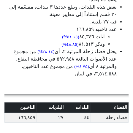
بعض هذه البلدات، ويبلغ عددها ٣ بلدات، مقسّمة إلى
٢٠ قسم إستناداً إلى معايير معينة.
فيه ٢٧ بلدية.
عدد ناخبيه ١٦٦,٨٥٩
اناث ٨٥,٣٤٦
(٥١.١٥%)
وذكر ٨١,٥١٣
(٤٨.٨٥%)
يحتل قضاء زحلة المرتبة ٢، أي
من مجموع
(٢٨.١٤%)
عدد الأصوات البالغة ٥٩٢,٩٤٨ في محافظة البقاع.
والمرتبة ٨ أي
من مجموع عدد الناخبين،
(٤.٧٥%)
٣,٥١٤,٥٨٨، في لبنان
القضاء
البلدات
البلديات
الناخبين
قضاء زحلة
٤٤
٢٧
١٦٦,٨٥٩