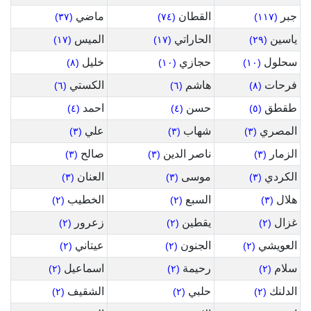
جبر
القطان
ماضي
(٣٧)
(٧٤)
(١١٧)
ياسين
الحاراتي
الميس
(١٧)
(١٧)
(٢٩)
سحلول
حجازي
خليل
(٨)
(١٠)
(١٠)
فرحات
هاشم
الكستي
(٦)
(٦)
(٨)
طقطق
حسن
احمد
(٤)
(٤)
(٥)
المصري
شهاب
علي
(٣)
(٣)
(٣)
الزمار
ناصر الدين
صالح
(٣)
(٣)
(٣)
الكردي
موسى
العنان
(٣)
(٣)
(٣)
هلال
السبع
الخطيب
(٢)
(٢)
(٣)
غزال
يقطين
زعرور
(٢)
(٢)
(٢)
العويشي
الجنون
عيتاني
(٢)
(٢)
(٢)
سلام
رحيمة
اسماعيل
(٢)
(٢)
(٢)
الدلنك
حلبي
الشقيف
(٢)
(٢)
(٢)