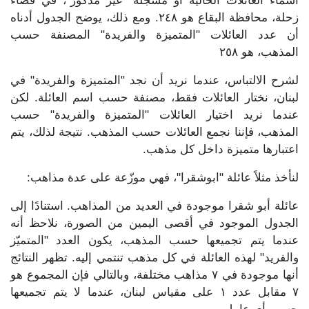
اسماء العائلات الخالية او مسجلة "غير مذكور"، في قضاء
زحلة، محافظة البقاع هو ٢٤٨. ومع ذلك، يوضح الجدول أدناه
أن عدد العائلات "المتميزة والفريدة" المصنفة حسب
المذهب، هو ٢٥٨
لشرح الالتباس، عندما نريد أن نجد "المتميزة والفريدة" في
لبنان، نختار العائلات فقط، مصنفة حسب اسم العائلة. لكن
عندما نريد اختيار العائلات "المتميزة والفريدة" حسب
المذهب، فإننا نجمع العائلات حسب المذهب. نتيجة لذلك، يتم
اعتبارها متميزة داخل كل مذهب.
لنأخذ مثلاً عائلة "ابوشقرا"، فهي موزّعة على عدة مذاهب:
عائلة أبو شقرا موجودة في العديد من المذاهب. استنادًا إلى
الجدول الموجود في أقصى اليمين من الصورة، نلاحظ أنه
عندما يتم تجميعها حسب المذهب، يكون العدد "المتميّز
والفريد" لهذه العائلة في كل مذهب تنتمي إليه. تظهر النتائج
أنها موجودة في ٧ مذاهب مختلفة، وبالتالي فإن المجموع هو
٧ مقابل عدد ١ على مقياس لبنان، عندما لا يتم تجميعها