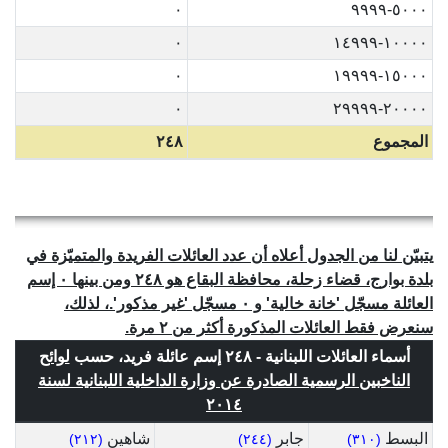
٠
٥٠٠٠-٩٩٩٩
٠
١٠٠٠٠-١٤٩٩٩
٠
١٥٠٠٠-١٩٩٩٩
٠
٢٠٠٠٠-٢٩٩٩٩
المجموع
٢٤٨
يتبيّن لنا من الجدول أعلاه أن عدد العائلات الفريدة والمتميّزة في
بلدة بوارج، قضاء زحلة، محافظة البقاع هو ٢٤٨ ومن بينها ٠ إسم
العائلة مسجّل 'خانة خالية' و ٠ مسجّل 'غير مذكور'.، لذلك،
سنعرض فقط العائلات المذكورة أكثر من ٢ مرة.
أسماء العائلات اللبنانية - ٢٤٨ إسم عائلة فريد، حسب
لوائح
الناخبين الرسمية الصادرة عن وزارة الداخلية اللبنانية لسنة
٢٠١٤
البسط
جابر
شاهين
(٢١٢)
(٢٤٤)
(٣١٠)