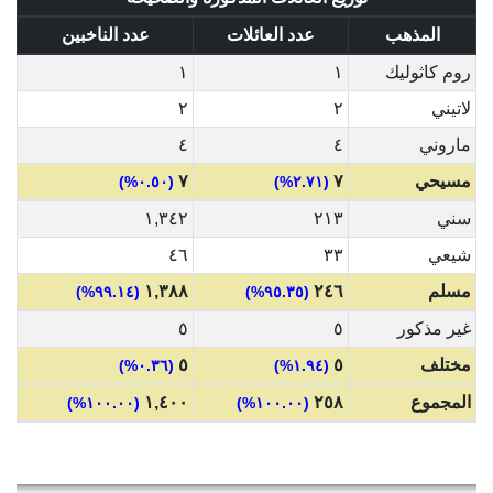
المذهب
عدد العائلات
عدد الناخبين
روم كاثوليك
١
١
لاتيني
٢
٢
ماروني
٤
٤
مسيحي
٧
٧
(٠.٥٠%)
(٢.٧١%)
سني
٢١٣
١,٣٤٢
شيعي
٣٣
٤٦
مسلم
٢٤٦
١,٣٨٨
(٩٩.١٤%)
(٩٥.٣٥%)
غير مذكور
٥
٥
مختلف
٥
٥
(٠.٣٦%)
(١.٩٤%)
المجموع
٢٥٨
١,٤٠٠
(١٠٠.٠٠%)
(١٠٠.٠٠%)