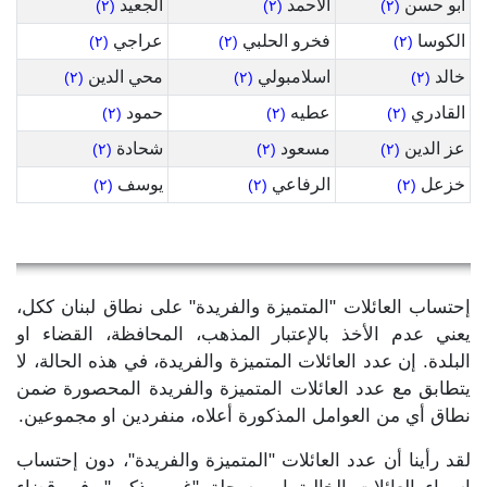
ابو حسن
الاحمد
الجعيد
(٢)
(٢)
(٢)
الكوسا
فخرو الحلبي
عراجي
(٢)
(٢)
(٢)
خالد
اسلامبولي
محي الدين
(٢)
(٢)
(٢)
القادري
عطيه
حمود
(٢)
(٢)
(٢)
عز الدين
مسعود
شحادة
(٢)
(٢)
(٢)
خزعل
الرفاعي
يوسف
(٢)
(٢)
(٢)
إحتساب العائلات "المتميزة والفريدة" على نطاق لبنان ككل،
يعني عدم الأخذ بالإعتبار المذهب، المحافظة، القضاء او
البلدة. إن عدد العائلات المتميزة والفريدة، في هذه الحالة، لا
يتطابق مع عدد العائلات المتميزة والفريدة المحصورة ضمن
نطاق أي من العوامل المذكورة أعلاه، منفردين او مجموعين.
لقد رأينا أن عدد العائلات "المتميزة والفريدة"، دون إحتساب