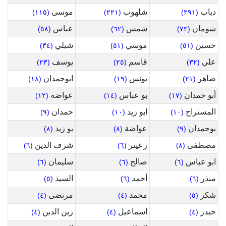
دياب
شلهوب
موسى
(١١٥)
(٢٢١)
(٢٩١)
شومان
شمس
عباس
(٥٨)
(٦٢)
(٧٣)
حسين
موسي
شبلي
(٣٤)
(٥١)
(٥١)
علي
قاسم
يوسف
(٢٣)
(٢٥)
(٣٢)
ضاهر
يونس
ابوحمدان
(١٨)
(١٩)
(٢١)
أبو حمدان
بو عباس
عواضه
(١٢)
(١٤)
(١٧)
المستراح
ابو زيد
حمدان
(٩)
(١٠)
(١٠)
بوحمدان
عواضة
بو زيد
(٨)
(٨)
(٩)
مصطفى
زعيتر
شرف الدين
(٦)
(٦)
(٨)
ابو عباس
صالح
سليمان
(٦)
(٦)
(٦)
منذر
أحمد
السيد
(٥)
(٦)
(٦)
شكر
محمد
مرتضى
(٤)
(٤)
(٥)
حيدر
اسماعيل
زين الدين
(٤)
(٤)
(٤)