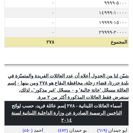
٠
٥٠٠٠-٩٩٩٩
٠
١٠٠٠٠-١٤٩٩٩
٠
١٥٠٠٠-١٩٩٩٩
٠
٢٠٠٠٠-٢٩٩٩٩
المجموع
٢٧٨
يتبيّن لنا من الجدول أعلاه أن عدد العائلات الفريدة والمتميّزة في
بلدة حزرتا، قضاء زحلة، محافظة البقاع هو ٢٧٨ ومن بينها ٠ إسم
العائلة مسجّل 'خانة خالية' و ٠ مسجّل 'غير مذكور'.، لذلك،
سنعرض فقط العائلات المذكورة أكثر من ٢ مرة.
أسماء العائلات اللبنانية - ٢٧٨ إسم عائلة فريد، حسب
لوائح
الناخبين الرسمية الصادرة عن وزارة الداخلية اللبنانية لسنة
٢٠١٤
ابو حمدان
بو حمدان
احمد
(٤٥٠)
(٤٧٢)
(٦١٩)