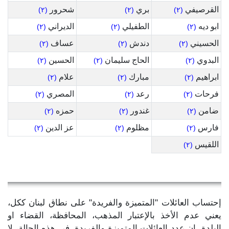
القرصيفي
بري
شحرور
(٢)
(٢)
(٢)
ابو ديه
الطفيلي
الديراني
(٢)
(٢)
(٢)
الحسيني
دندش
عساف
(٢)
(٢)
(٢)
البدوي
الحاج سليمان
الحسين
(٢)
(٢)
(٢)
ابراهيم
مبارك
علام
(٢)
(٢)
(٢)
فرحات
رعد
المصري
(٢)
(٢)
(٢)
ضامن
غندور
حمزه
(٢)
(٢)
(٢)
فارس
مظلوم
عز الدين
(٢)
(٢)
(٢)
اللقيس
(٢)
إحتساب العائلات "المتميزة والفريدة" على نطاق لبنان ككل،
يعني عدم الأخذ بالإعتبار المذهب، المحافظة، القضاء او
البلدة. إن عدد العائلات المتميزة والفريدة، في هذه الحالة، لا