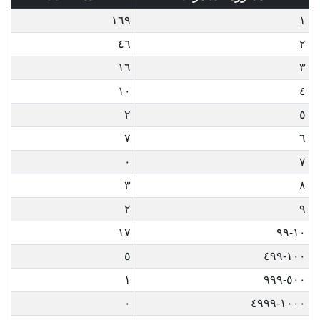
١٦٩
١
٤٦
٢
١٦
٣
١٠
٤
٢
٥
٧
٦
٠
٧
٣
٨
٢
٩
١٧
١٠-٩٩
٥
١٠٠-٤٩٩
١
٥٠٠-٩٩٩
٠
١٠٠٠-٤٩٩٩