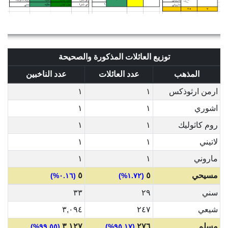
توزيع العائلات المذكورة والصحيحة
المذهب
عدد العائلات
عدد الناخبين
ارمن ارثوذكس
١
١
اشوري
١
١
روم كاثوليك
١
١
لاتيني
١
١
ماروني
١
١
مسيحي
٥
٥
(٠.١٦%)
(١.٧٢%)
سني
٢٩
٣٣
شيعي
٢٤٧
٣,٠٩٤
مسلم
٢٧٦
٣,١٢٧
(٩٩.٥٥%)
(٩٥.١٧%)