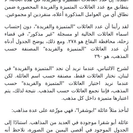
يتطابق مع عدد العائلات المتميزة والفريدة المحصورة ضمن
نطاق أي من العوامل المذكورة أعلاه، منفردين او مجموعين.
لقد رأينا أن عدد العائلات "المتميزة والفريدة"، دون إحتساب
اسماء العائلات الخالية او مسجلة "غير مذكور"، في قضاء
زحلة، محافظة البقاع هو ٢٧٨. ومع ذلك، يوضح الجدول أدناه
أن عدد العائلات "المتميزة والفريدة" المصنفة حسب
المذهب، هو ٢٩٠
لشرح الالتباس، عندما نريد أن نجد "المتميزة والفريدة" في
لبنان، نختار العائلات فقط، مصنفة حسب اسم العائلة. لكن
عندما نريد اختيار العائلات "المتميزة والفريدة" حسب
المذهب، فإننا نجمع العائلات حسب المذهب. نتيجة لذلك، يتم
اعتبارها متميزة داخل كل مذهب.
لنأخذ مثلاً عائلة "ابوشقرا"، فهي موزّعة على عدة مذاهب:
عائلة أبو شقرا موجودة في العديد من المذاهب. استنادًا إلى
الجدول الموجود في أقصى اليمين من الصورة، نلاحظ أنه