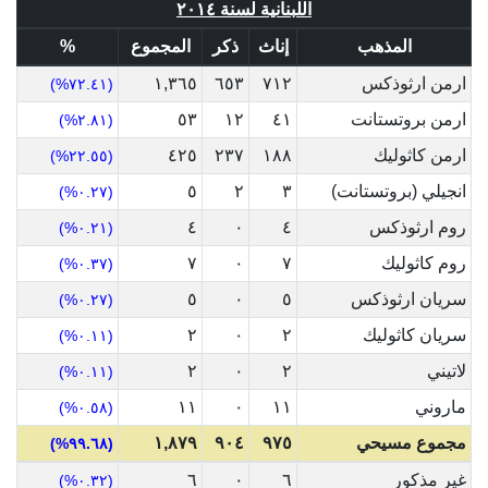
اللبنانية لسنة ٢٠١٤
المذهب
إناث
ذكر
المجموع
%
ارمن ارثوذكس
٧١٢
٦٥٣
١,٣٦٥
(٧٢.٤١%)
ارمن بروتستانت
٤١
١٢
٥٣
(٢.٨١%)
ارمن كاثوليك
١٨٨
٢٣٧
٤٢٥
(٢٢.٥٥%)
انجيلي (بروتستانت)
٣
٢
٥
(٠.٢٧%)
روم ارثوذكس
٤
٠
٤
(٠.٢١%)
روم كاثوليك
٧
٠
٧
(٠.٣٧%)
سريان ارثوذكس
٥
٠
٥
(٠.٢٧%)
سريان كاثوليك
٢
٠
٢
(٠.١١%)
لاتيني
٢
٠
٢
(٠.١١%)
ماروني
١١
٠
١١
(٠.٥٨%)
مجموع مسيحي
٩٧٥
٩٠٤
١,٨٧٩
(٩٩.٦٨%)
غير مذكور
٦
٠
٦
(٠.٣٢%)