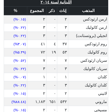
اللبنانية لسنة ٢٠١٤
المذهب
إناث
ذكر
المجموع
%
ارمن ارثوذكس
٢
٠
٢
(٠.١٥%)
ارمن كاثوليك
٣
٠
٣
(٠.٢٢%)
انجيلي (بروتستانت)
٣
٠
٣
(٠.٢٢%)
روم ارثوذكس
٣٧
٤
٤١
(٣.٠٧%)
روم كاثوليك
٥٣
١٩
٧٢
(٥.٣٩%)
سريان ارثوذكس
٧
٠
٧
(٠.٥٢%)
سريان كاثوليك
٣
٠
٣
(٠.٢٢%)
كلدان
١
٠
١
(٠.٠٧%)
كلدان كاثوليك
٣
٠
٣
(٠.٢٢%)
لاتيني
٢
٠
٢
(٠.١٥%)
ماروني
٥٣٢
٦٥١
١,١٨٣
(٨٨.٤٨%)
مسيحي
٢
٠
٢
(٠.١٥%)