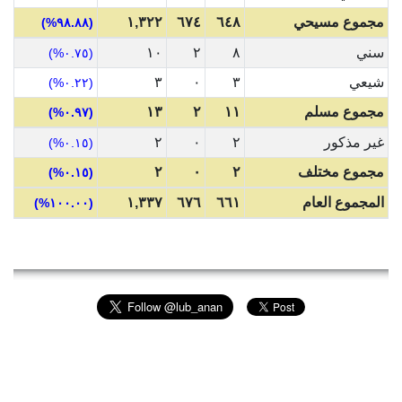
مجموع مسيحي
٦٤٨
٦٧٤
١,٣٢٢
(٩٨.٨٨%)
سني
٨
٢
١٠
(٠.٧٥%)
شيعي
٣
٠
٣
(٠.٢٢%)
مجموع مسلم
١١
٢
١٣
(٠.٩٧%)
غير مذكور
٢
٠
٢
(٠.١٥%)
مجموع مختلف
٢
٠
٢
(٠.١٥%)
المجموع العام
٦٦١
٦٧٦
١,٣٣٧
(١٠٠.٠٠%)