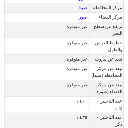
مركز المحافظة
صيدا
مركز القضاء
صور
ترتفع عن سطح
غير متوفرة
البحر
خطوط العرض
غير متوفرة
والطول
تبعد عن بيروت
غير متوفرة
تبعد عن مركز
غير متوفرة
المحافظة (صيدا)
تبعد عن مركز
غير متوفرة
القضاء (صور)
عدد الناخبين -
١,٤٠٠
إناث
عدد الناخبين -
١,٤٣٥
ذكر