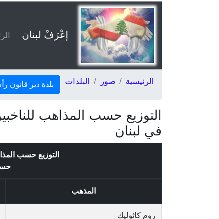
إعْرَفْ لبنان
الر
الرئيسية
صور
البلدات
بلدة دير قانون ر
التوزيع حسب المذاهب للناخبي
في لبنان
التوزيع حسب المذا
حس
المذهب
روم كاثوليك