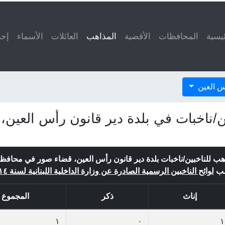
ئيسية
المحافظات
الأقضية
المذاهب
(current)
العائلات
الأسماء
إحص
أس العين
ن/ناخبات في بلدة دير قانون رأس العين
هب للناخبين/ناخبات بلدة دير قانون رأس العين، قضاء صور في محافظة
ب
لوائح الناخبين الرسمية الصادرة عن وزارة الداخلية اللبنانية لسنة ٢٠١٤
إناث
ذكر
المجموع
١
٠
١