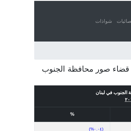
ائيات
شواذات
، قضاء صور محافظة الجنوب
 الجنوب في لبنان
%
(٠.٠٤%)