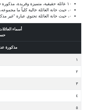
١٠ عائلة حقيقية، متميزة وفريدة، مذكورة في قيود الناخبين / الناخبات، وتتضمن ٢٦ قيد.
٠، حيث خانة العائلة خالية كلياً ما مجموعه، ٠ قيد.
٠، حيث خانة العائلة تحتوي عبارة "غير مذكور" وتتضمن ٠ قيد.
أسماء العائلا
حس
مذكورة عد
١
٢
٣
٤
٥