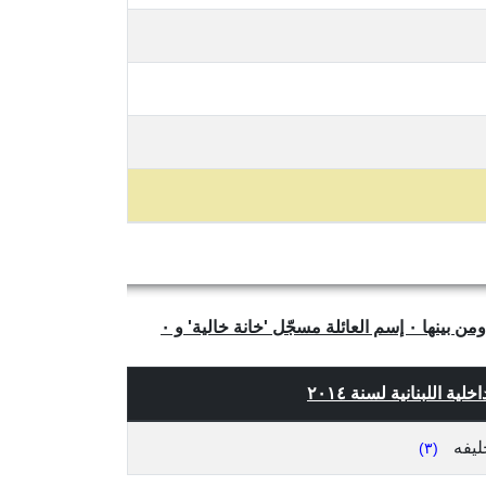
يتبيّن لنا من الجدول أعلاه أن عدد العائلات الفريدة والمتميّزة في بلدة عين ابو عبد الله، قضاء صور، محافظة الجنوب هو ١٠ ومن بينها ٠ إسم العائلة مسجّل 'خانة خالية' و ٠
ة اللبنانية لسنة ٢٠١٤
ليفه
(٣)