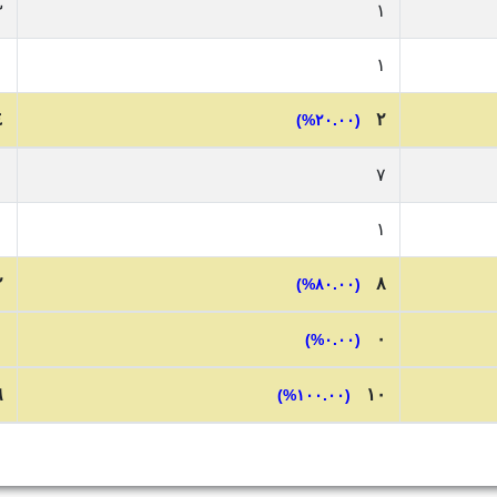
٣
١
١
١
٤
٢
(٢٠.٠٠%)
١
٧
١
١
٢
٨
(٨٠.٠٠%)
٠
٠
(٠.٠٠%)
٦
١٠
(١٠٠.٠٠%)