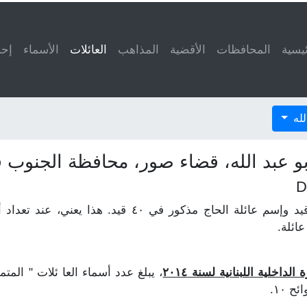
ئيسية
المحافظات
الأقضية
المذاهب
العائلات
(current)
الأسماء
إحص
لله
بو عبد الله، قضاء صور، محافظة الجنوب ف
لنفترض أن إسم عائلة الخوري مذكور في ٥٠ قيد وإسم عائلة
ائلة.
داخلية اللبنانية لسنة ٢٠١٤
، يبلغ عدد أسماء العا ئلات " المتم
 ١٠.