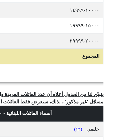
١٠٠٠٠-١٤٩٩٩
١٥٠٠٠-١٩٩٩٩
٢٠٠٠٠-٢٩٩٩٩
المجموع
مسجّل 'غير مذكور'.، لذلك، سنعرض فقط العائلات المذكو
أسماء العائلات اللبنانية - ١٠ إسم عائلة فريد، حسب
خليفي
(١٢)