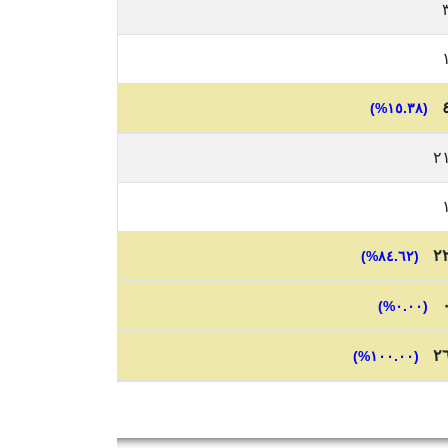
(١٥.٣٨%)
٢
٢
(٨٤.٦٢%)
(٠.٠٠%)
٢
(١٠٠.٠٠%)