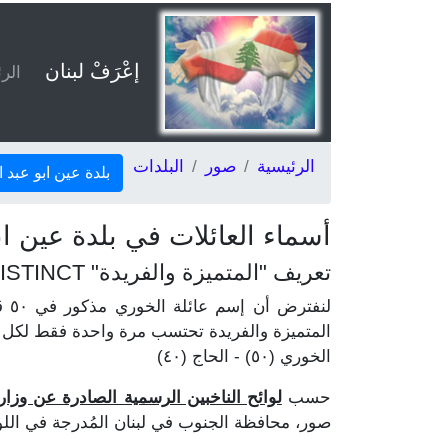
إعْرَفْ لبنان
الر
الرئيسية
صور
البلدات
بلدة عين ابو عبد ا
أسماء العائلات في بلدة عين ا
تعريف "المتميزة والفريدة" DISTINCT
المتميزة والفريدة تحتسب مرة واحدة فقط لكل ع
الخوري (٥٠) - الحاج (٤٠)
حسب
لوائح الناخبين الرسمية الصادرة عن وزارة ال
صور، محافظة الجنوب في لبنان المُدرجة في اللوائح