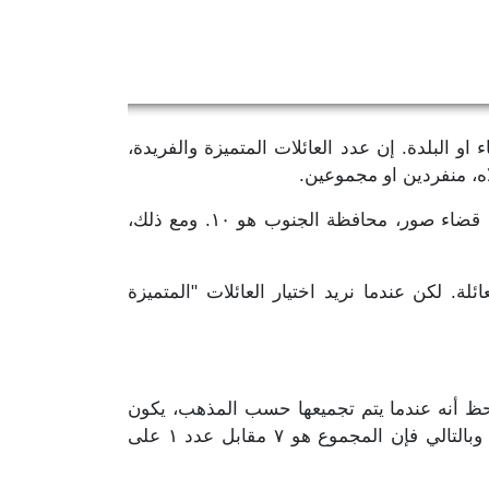
او البلدة. إن عدد العائلات المتميزة والفريدة،
اه، منفردين او مجموعين.
لقد رأينا أن عدد العائلات "المتميزة والفريدة"، دون إحتساب اسماء العائلات الخالية او مسجلة "غير مذكور"، في قضاء صور، محافظة الجنوب هو ١٠. ومع ذلك،
ة. لكن عندما نريد اختيار العائلات "المتميزة
احظ أنه عندما يتم تجميعها حسب المذهب، يكون
العدد "المتميّز والفريد" لهذه العائلة في كل مذهب تنتمي إليه. تظهر النتائج أنها موجودة في ٧ مذاهب مختلفة، وبالتالي فإن المجموع هو ٧ مقابل عدد ١ على