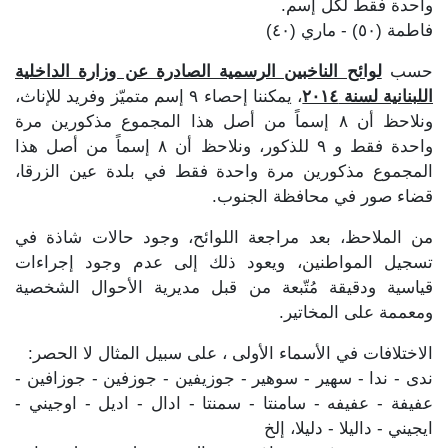
واحدة فقط لكل إسم.
فاطمة (٥٠) - ماري (٤٠)
حسب
لوائح الناخبين الرسمية الصادرة عن وزارة الداخلية
اللبنانية لسنة ٢٠١٤
، يمكننا إحصاء ٩ إسم متميّز وفريد للإناث،
ونلاحظ أن ٨ إسماً من أصل هذا المجموع مذكورين مرة
واحدة فقط و ٩ للذكور، ونلاحظ أن ٨ إسماً من أصل هذا
المجموع مذكورين مرة واحدة فقط في بلدة عين الزرقا،
قضاء صور في محافظة الجنوب.
من الملاحظ، بعد مراجعة اللوائح، وجود حالات شاذة في
تسجيل المواطنين، ويعود ذلك إلى عدم وجود إجراءات
قياسية ودقيقة مُتّبعة من قبل مديرية الأحوال الشخصية
ومعممة على المخاتير.
الاختلافات في الأسماء الأولى ، على سبيل المثال لا الحصر:
ندى - ندا - سهير - سوهير - جوزيفين - جوزفين - جوزافين -
عفيفة - عفيفه - سامنتا - سمنتا - ادال - اديل - اوجيني -
ايجيني - داليلا - دليلا، إلخ