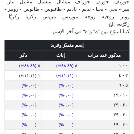
جوزيف - جوزف - جوزاف - ميشال - ميشيل - مشيل - بيار -
بيير - يحي - يحيا - نديم - ناديم - طانيوس - طانوس - روبير -
روبر - روجيه - روجه - موريس - مريس - زكريا - زكريّا -
زكرّيه، إلخ
كما التنوّع بين "ه" و"ة" في آخر الإسم
إسم متميّز وفريد
مذكور عدد مرات
إناث
ذكر
٨
٨
٠ - ١
(٨٨.٨٩%)
(٨٨.٨٩%)
١
١
٢ - ٤
(١١.١١%)
(١١.١١%)
٠
٠
٥ - ٩
(٠.٠٠%)
(٠.٠٠%)
٠
٠
١٠ - ١٩
(٠.٠٠%)
(٠.٠٠%)
٠
٠
٢٠ - ٢٩
(٠.٠٠%)
(٠.٠٠%)
٠
٠
٣٠ - ٣٩
(٠.٠٠%)
(٠.٠٠%)
٠
٠
٤٠ - ٤٩
(٠.٠٠%)
(٠.٠٠%)