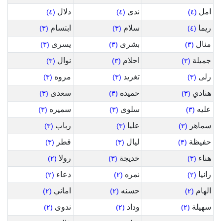
امل
ندى
دلال
(٤)
(٤)
(٤)
ريما
سلام
ابتسام
(٣)
(٣)
(٤)
منال
بشرى
يسرى
(٣)
(٣)
(٣)
جميلة
احلام
نوال
(٣)
(٣)
(٣)
رلى
تغريد
مروه
(٣)
(٣)
(٣)
هنادي
حميده
سعدى
(٣)
(٣)
(٣)
عليه
سلوى
سميره
(٣)
(٣)
(٣)
سماهر
عليا
رباب
(٣)
(٣)
(٣)
حفيظة
ليال
قطر
(٣)
(٣)
(٣)
هناء
خديجة
رولا
(٢)
(٣)
(٣)
رانيا
نمره
دعاء
(٢)
(٢)
(٢)
الهام
حسنه
اماني
(٢)
(٢)
(٢)
سهيلة
وداد
ندوى
(٢)
(٢)
(٢)