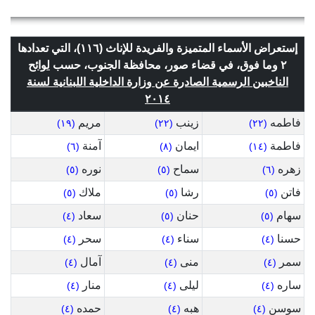
إستعراض الأسماء المتميزة والفريدة للإناث (١١٦)، التي تعدادها
٢ وما فوق، في قضاء صور، محافظة الجنوب، حسب
لوائح
الناخبين الرسمية الصادرة عن وزارة الداخلية اللبنانية لسنة
٢٠١٤
فاطمه
زينب
مريم
(١٩)
(٢٢)
(٢٢)
فاطمة
ايمان
آمنة
(٦)
(٨)
(١٤)
زهره
سماح
نوره
(٥)
(٥)
(٦)
فاتن
رشا
ملاك
(٥)
(٥)
(٥)
سهام
حنان
سعاد
(٤)
(٥)
(٥)
حسنا
سناء
سحر
(٤)
(٤)
(٤)
سمر
منى
آمال
(٤)
(٤)
(٤)
ساره
ليلى
منار
(٤)
(٤)
(٤)
سوسن
هبه
حمده
(٤)
(٤)
(٤)