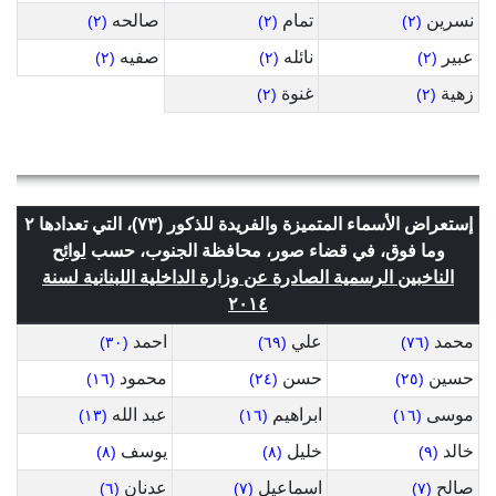
نسرين
تمام
صالحه
(٢)
(٢)
(٢)
عبير
نائله
صفيه
(٢)
(٢)
(٢)
زهية
غنوة
(٢)
(٢)
إستعراض الأسماء المتميزة والفريدة للذكور (٧٣)، التي تعدادها ٢
وما فوق، في قضاء صور، محافظة الجنوب، حسب
لوائح
الناخبين الرسمية الصادرة عن وزارة الداخلية اللبنانية لسنة
٢٠١٤
محمد
علي
احمد
(٣٠)
(٦٩)
(٧٦)
حسين
حسن
محمود
(١٦)
(٢٤)
(٢٥)
موسى
ابراهيم
عبد الله
(١٣)
(١٦)
(١٦)
خالد
خليل
يوسف
(٨)
(٨)
(٩)
صالح
اسماعيل
عدنان
(٦)
(٧)
(٧)