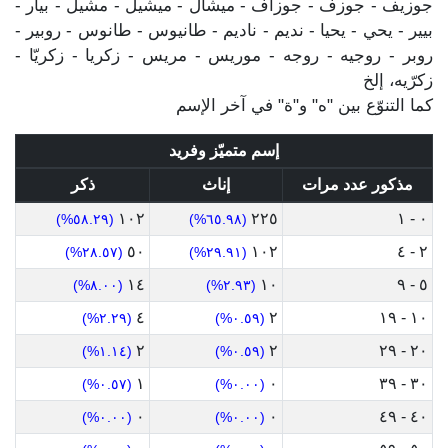
جوزيف - جوزف - جوزاف - ميشال - ميشيل - مشيل - بيار -
بيير - يحي - يحيا - نديم - ناديم - طانيوس - طانوس - روبير -
روبر - روجيه - روجه - موريس - مريس - زكريا - زكريّا -
زكرّيه، إلخ
كما التنوّع بين "ه" و"ة" في آخر الإسم
إسم متميّز وفريد
مذكور عدد مرات
إناث
ذكر
١٠٢
٢٢٥
٠ - ١
(٥٨.٢٩%)
(٦٥.٩٨%)
٥٠
١٠٢
٢ - ٤
(٢٨.٥٧%)
(٢٩.٩١%)
١٤
١٠
٥ - ٩
(٨.٠٠%)
(٢.٩٣%)
٤
٢
١٠ - ١٩
(٢.٢٩%)
(٠.٥٩%)
٢
٢
٢٠ - ٢٩
(١.١٤%)
(٠.٥٩%)
١
٠
٣٠ - ٣٩
(٠.٥٧%)
(٠.٠٠%)
٠
٠
٤٠ - ٤٩
(٠.٠٠%)
(٠.٠٠%)