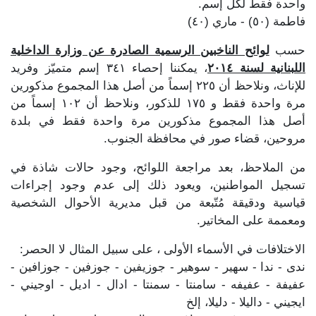
واحدة فقط لكل إسم.
فاطمة (٥٠) - ماري (٤٠)
حسب
لوائح الناخبين الرسمية الصادرة عن وزارة الداخلية
اللبنانية لسنة ٢٠١٤
، يمكننا إحصاء ٣٤١ إسم متميّز وفريد
للإناث، ونلاحظ أن ٢٢٥ إسماً من أصل هذا المجموع مذكورين
مرة واحدة فقط و ١٧٥ للذكور، ونلاحظ أن ١٠٢ إسماً من
أصل هذا المجموع مذكورين مرة واحدة فقط في بلدة
مروحين، قضاء صور في محافظة الجنوب.
من الملاحظ، بعد مراجعة اللوائح، وجود حالات شاذة في
تسجيل المواطنين، ويعود ذلك إلى عدم وجود إجراءات
قياسية ودقيقة مُتّبعة من قبل مديرية الأحوال الشخصية
ومعممة على المخاتير.
الاختلافات في الأسماء الأولى ، على سبيل المثال لا الحصر:
ندى - ندا - سهير - سوهير - جوزيفين - جوزفين - جوزافين -
عفيفة - عفيفه - سامنتا - سمنتا - ادال - اديل - اوجيني -
ايجيني - داليلا - دليلا، إلخ