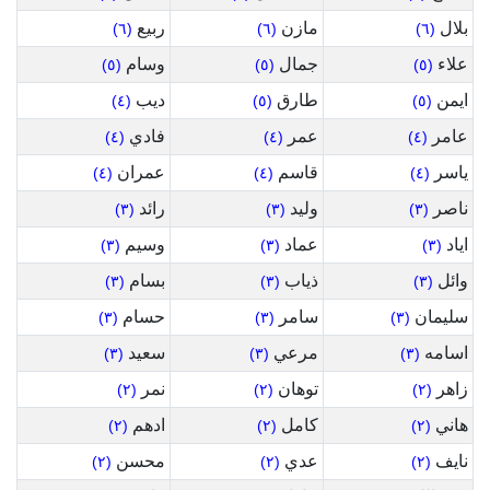
بلال
مازن
ربيع
(٦)
(٦)
(٦)
علاء
جمال
وسام
(٥)
(٥)
(٥)
ايمن
طارق
ديب
(٤)
(٥)
(٥)
عامر
عمر
فادي
(٤)
(٤)
(٤)
ياسر
قاسم
عمران
(٤)
(٤)
(٤)
ناصر
وليد
رائد
(٣)
(٣)
(٣)
اياد
عماد
وسيم
(٣)
(٣)
(٣)
وائل
ذياب
بسام
(٣)
(٣)
(٣)
سليمان
سامر
حسام
(٣)
(٣)
(٣)
اسامه
مرعي
سعيد
(٣)
(٣)
(٣)
زاهر
توهان
نمر
(٢)
(٢)
(٢)
هاني
كامل
ادهم
(٢)
(٢)
(٢)
نايف
عدي
محسن
(٢)
(٢)
(٢)