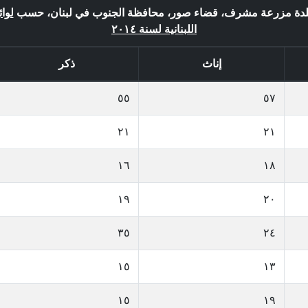
في بلدة مزرعة مشرف، قضاء صور، محافظة الجنوب في لبنان، حسب
لوا
اللبنانية لسنة ٢٠١٤
إناث
ذكر
٥٥
٥٧
٢١
٢١
١٦
١٨
١٩
٢٠
٣٥
٢٤
١٥
١٣
١٥
١٩