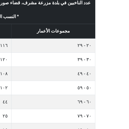
عدد الناخبين في بلدة مزرعة مشرف، قضاء صور،
* النسب الم
مجموعات الأعمار
١١٦
٢٠ - ٢٩
١٢٠
٣٠ - ٣٩
١٠٨
٤٠ - ٤٩
١٠٢
٥٠ - ٥٩
٤٤
٦٠ - ٦٩
٢٥
٧٠ - ٧٩