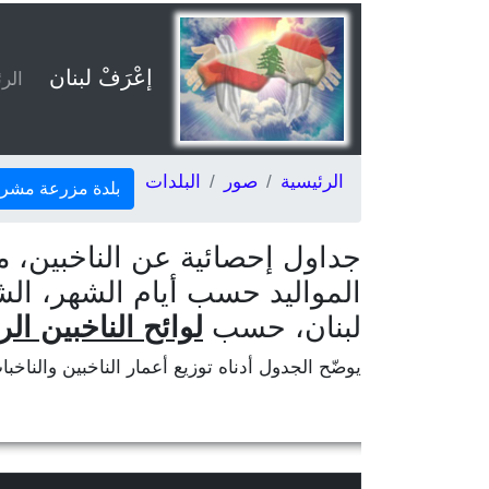
إعْرَفْ لبنان
الر
الرئيسية
صور
البلدات
بلدة مزرعة مش
جداول إحصائية عن الناخبين، م
المواليد حسب أيام الشهر، ا
لبنان، حسب
لوائح الناخبين الر
يوضّح الجدول أدناه توزيع أعمار الناخبين والناخب