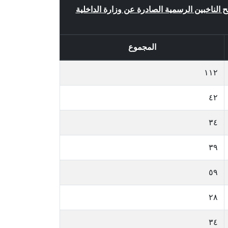
ئح الناخبين الرسمية الصادرة عن وزارة الداخلية
المجموع
١١٢
٤٢
٣٤
٣٩
٥٩
٢٨
٣٤