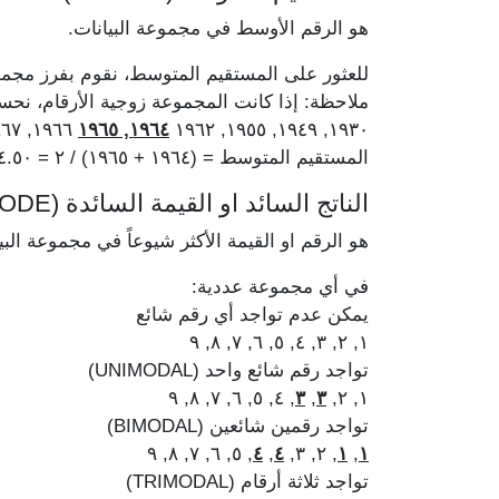
هو الرقم الأوسط في مجموعة البيانات.
للعثور على المستقيم المتوسط، نقوم بفرز مجمو
ملاحظة: إذا كانت المجموعة زوجية الأرقام، ن
١٩٦٦, ١٩٦٧, ١٩٧٥, ١٩٧٨
١٩٦٤, ١٩٦٥
١٩٣٠, ١٩٤٩, ١٩٥٥, ١٩٦٢
المستقيم المتوسط = (١٩٦٤ + ١٩٦٥) / ٢ = ١٩٦٤.٥٠
الناتج السائد او القيمة السائدة (MODE)
هو الرقم او القيمة الأكثر شيوعاً في مجموعة البي
في أي مجموعة عددية:
يمكن عدم تواجد أي رقم شائع
١, ٢, ٣, ٤, ٥, ٦, ٧, ٨, ٩
تواجد رقم شائع واحد (UNIMODAL)
, ٤, ٥, ٦, ٧, ٨, ٩
٣
,
٣
١, ٢,
تواجد رقمين شائعين (BIMODAL)
, ٥, ٦, ٧, ٨, ٩
٤
,
٤
, ٢, ٣,
١
,
١
تواجد ثلاثة أرقام (TRIMODAL)