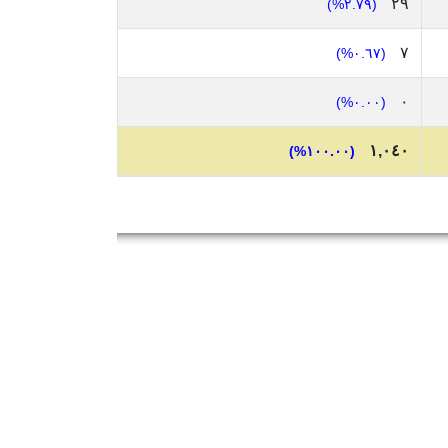
٢٩
(٢.٧٩%)
٧
(٠.٦٧%)
٠
(٠.٠٠%)
١,٠٤٠
(١٠٠.٠٠%)