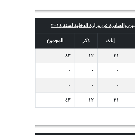
بين والصادرة عن وزارة الدخلية لسنة ٢٠١٤
إناث
ذكر
المجموع
٤٣
١٢
٣١
٠
٠
٠
٠
٠
٠
٤٣
١٢
٣١