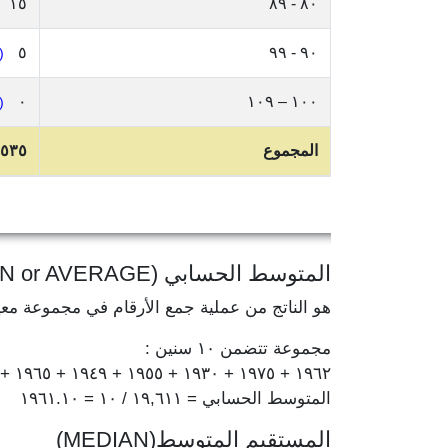
١٥
٨٠ - ٨٩
٥
٩٠ - ٩٩
٠.٤٨%)
٠
١٠٠ – ١٠٩
٠.٠٠%)
المجموع
٥٣٥
المتوسط الحسابي (MEAN or AVERAGE)
هو الناتج من عملية جمع الأرقام في مجموعة مع
مجموعة تتضمن ١٠ سنين :
١٩٦٢ + ١٩٧٥ + ١٩٣٠ + ١٩٥٥ + ١٩٤٩ + ١٩٦٥ + ١٩٦٧ + ١٩٦٤ + ١٩٧٨ + ١٩٦٦ = ١٩,٦١١
المتوسط الحسابي = ١٩,٦١١ / ١٠ = ١٩٦١.١٠
المستقيم المتوسط(MEDIAN)