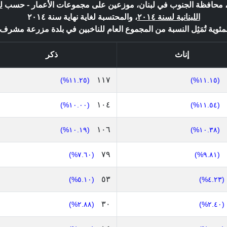
 محافظة الجنوب في لبنان، موزعين على مجموعات الأعمار - حسب
ل
اللبنانية لسنة ٢٠١٤
، والمحتسبة لغاية نهاية سنة ٢٠١٤
ئوية تُمَثِل النسبة من المجموع العام للناخبين في بلدة مزرعة مشرف : ١,٠٤٠
إناث
ذكر
١١٧
(١١.٢٥%)
(١١.١٥%)
١٠٤
(١٠.٠٠%)
(١١.٥٤%)
١٠٦
(١٠.١٩%)
(١٠.٣٨%)
٧٩
(٧.٦٠%)
(٩.٨١%)
٥٣
(٥.١٠%)
(٤.٢٣%)
٣٠
(٢.٨٨%)
(٢.٤٠%)