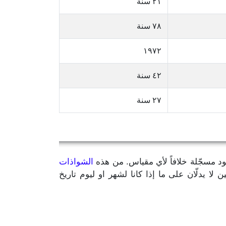
٢١ سنة
٧٨ سنة
١٩٧٢
٤٢ سنة
٢٧ سنة
يود مسجّلة خلافاً لأي مقياس. من هذه
الشواذات
مّن سنة الميلاد بالإضافة إلى رقمين لا يدلّان على ما إذا كانا لشهر او ليوم تاريخ