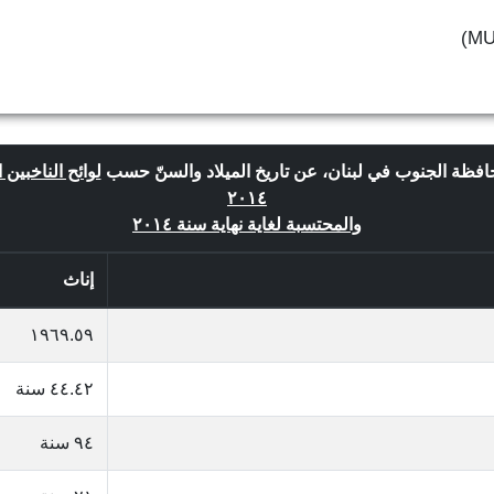
فظة الجنوب في لبنان، عن تاريخ الميلاد والسنّ حسب
لوائح الناخبين 
٢٠١٤
والمحتسبة لغاية نهاية سنة ٢٠١٤
إناث
١٩٦٩.٥٩
٤٤.٤٢ سنة
٩٤ سنة