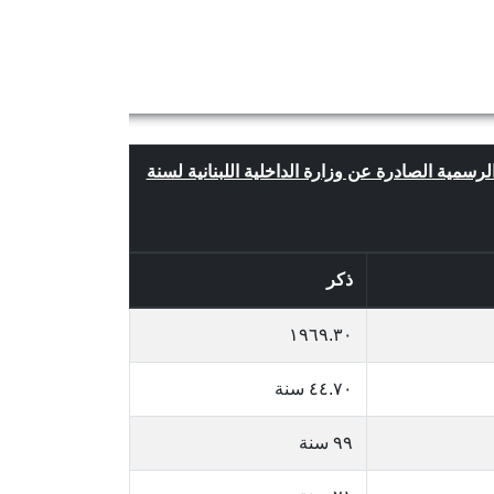
الرسمية الصادرة عن وزارة الداخلية اللبنانية لسنة
ذكر
١٩٦٩.٣٠
٤٤.٧٠ سنة
٩٩ سنة