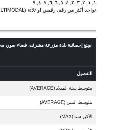
, ٧, ٨, ٩
٦
,
٦
, ٤, ٥,
٣
,
٣
, ٢,
١
,
١
تواجد أكثر من رقم، رقمين او ثلاثة (MULTIMODAL)
صِيَغ إحصائية بلدة مزرعة مشرف، قضاء صور، محا
التفصيل
متوسط سنة الميلاد (AVERAGE)
متوسط السن (AVERAGE)
الأكبر سنا (MAX)