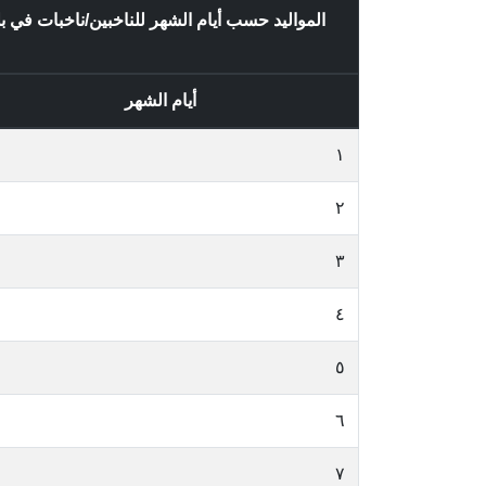
المواليد حسب أيام الشهر للناخبين/ناخبات 
أيام الشهر
١
٢
٣
٤
٥
٦
٧