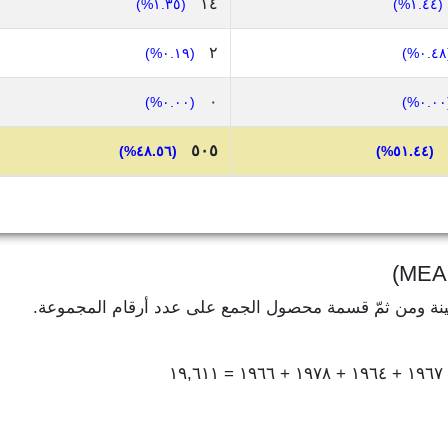
١٤
(١.٣٥%)
(١.٤٤%)
٢
(٠.١٩%)
(
٠
(٠.٠٠%)
(
٥٠٥
(٤٨.٥٦%)
(٥١.٤٤%)
ينة ومن ثمّ قسمة محصول الجمع على عدد أرقام المجموعة.