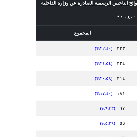
وائح الناخبين الرسمية الصادرة عن وزارة الداخلية
 *
المجموع
٢٣٣
(٢٢.٤٠%)
٢٢٤
(٢١.٥٤%)
٢١٤
(٢٠.٥٨%)
١٨١
(١٧.٤٠%)
٩٧
(٩.٣٣%)
٥٥
(٥.٢٩%)