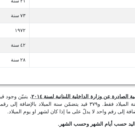
٢١ سنة
٧٣ سنة
١٩٧٢
٤٢ سنة
٢٨ سنة
 الصادرة عن وزارة الداخلية اللبنانية لسنة ٢٠١٤
، يتبيّن وجود ق
تاريخ الميلاد، حيث نجد ٣٨٩,٢٨١ قيد يتضمّن سنة الميلاد فقط. و٣٧٩ قيد يتض
واليد حسب أيام الشهر وحسب الشهر.