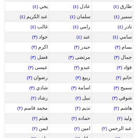
طارق
عادل
يحي
(٤)
(٤)
(٤)
سمير
سلمان
عبد الكريم
(٤)
(٤)
(٤)
نادر
رامي
غالب
(٤)
(٤)
(٤)
سامي
عبد
جواد
(٣)
(٤)
(٤)
بسام
حيدر
اكرم
(٣)
(٣)
(٣)
جمال
مرتضى
فضل
(٣)
(٣)
(٣)
فؤاد
عبدو
عيسى
(٣)
(٣)
(٣)
حاتم
ربيع
رضوان
(٣)
(٣)
(٣)
سميح
اسامة
شادي
(٣)
(٣)
(٣)
شوقي
نبيل
رشاد
(٢)
(٢)
(٣)
هاشم
نديم
محمد قاسم
(٢)
(٢)
(٢)
وليد
حماده
هيثم
(٢)
(٢)
(٢)
عبد الرحمن
امين
ايمن
(٢)
(٢)
(٢)