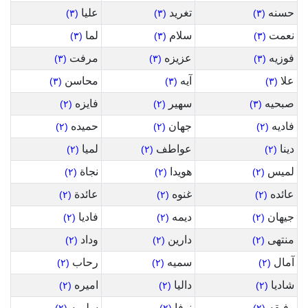
حسنه
تغريد
عليا
(٣)
(٣)
(٣)
نعمت
سلام
لما
(٣)
(٣)
(٣)
فوزيه
عزيزه
مرفت
(٣)
(٣)
(٣)
علا
آيه
محاسن
(٣)
(٣)
(٣)
صبحيه
سهير
فايزه
(٢)
(٢)
(٣)
فاديه
جهان
حميده
(٢)
(٢)
(٢)
دينا
عواطف
لميا
(٢)
(٢)
(٢)
لميس
هويدا
نجاة
(٢)
(٢)
(٢)
عائده
غنوه
عائدة
(٢)
(٢)
(٢)
جيهان
ديمه
فاديا
(٢)
(٢)
(٢)
منتهى
دارين
وداد
(٢)
(٢)
(٢)
آمال
سميه
رحاب
(٢)
(٢)
(٢)
شاديا
داليا
اميره
(٢)
(٢)
(٢)
وفيقه
نوفا
سليمه