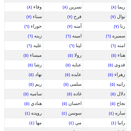
ريما
نسرين
وفاء
(٨)
(٨)
(٨)
نوال
فرح
سناء
(٧)
(٧)
(٧)
رنا
آمنه
حوراء
(٦)
(٧)
(٧)
سميره
امينه
زينه
(٦)
(٦)
(٦)
امنه
لينا
عليه
(٦)
(٦)
(٦)
هناء
رولا
ميساء
(٥)
(٥)
(٥)
فدوى
عنايه
رشا
(٥)
(٥)
(٥)
زهراء
عايده
نهاد
(٥)
(٥)
(٥)
رانيه
سلمى
ريم
(٥)
(٥)
(٥)
دلال
غاده
ساميه
(٥)
(٥)
(٥)
نجاح
احسان
هنادي
(٥)
(٥)
(٥)
ساره
سوسن
رويده
(٤)
(٤)
(٤)
رانيا
مي
مها
(٤)
(٤)
(٤)