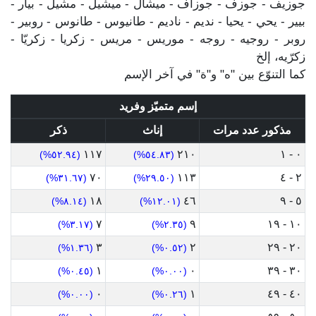
جوزيف - جوزف - جوزاف - ميشال - ميشيل - مشيل - بيار -
بيير - يحي - يحيا - نديم - ناديم - طانيوس - طانوس - روبير -
روبر - روجيه - روجه - موريس - مريس - زكريا - زكريّا -
زكرّيه، إلخ
كما التنوّع بين "ه" و"ة" في آخر الإسم
إسم متميّز وفريد
مذكور عدد مرات
إناث
ذكر
١١٧
٢١٠
٠ - ١
(٥٢.٩٤%)
(٥٤.٨٣%)
٧٠
١١٣
٢ - ٤
(٣١.٦٧%)
(٢٩.٥٠%)
١٨
٤٦
٥ - ٩
(٨.١٤%)
(١٢.٠١%)
٧
٩
١٠ - ١٩
(٣.١٧%)
(٢.٣٥%)
٣
٢
٢٠ - ٢٩
(١.٣٦%)
(٠.٥٢%)
١
٠
٣٠ - ٣٩
(٠.٤٥%)
(٠.٠٠%)
٠
١
٤٠ - ٤٩
(٠.٠٠%)
(٠.٢٦%)