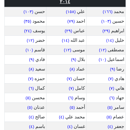
٢٠١٤
محمد
علي
حسن
(١٠٣)
(١٥٨)
(١٦٦)
حسين
احمد
محمود
(٣٥)
(٧٩)
(١٠٣)
ابراهيم
عباس
يوسف
(٢٤)
(٢٩)
(٢٩)
خليل
عبد الله
خضر
(١٢)
(١٤)
(١٤)
مصطفى
موسى
قاسم
(١٠)
(١٢)
(١٢)
اسماعيل
بلال
فادي
(٩)
(٩)
(١٠)
رضا
عماد
سعيد
(٨)
(٨)
(٩)
هادي
حسان
حمزه
(٧)
(٧)
(٧)
هاني
كامل
كمال
(٦)
(٧)
(٧)
جهاد
وسام
محسن
(٥)
(٦)
(٦)
سامر
أحمد
عدنان
(٥)
(٥)
(٥)
عصام
محمد علي
صالح
(٤)
(٤)
(٥)
جعفر
غسان
باسم
(٤)
(٤)
(٤)