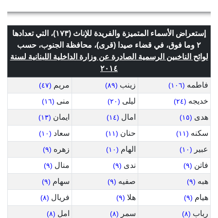
إستعراض الأسماء المتميزة والفريدة للإناث (١٧٣)، التي تعدادها
٢ وما فوق، في قضاء صيدا (قرى)، محافظة الجنوب، حسب
لوائح الناخبين الرسمية الصادرة عن وزارة الداخلية اللبنانية لسنة
٢٠١٤
فاطمه
زينب
مريم
(٤٧)
(٨٩)
(١٠٦)
خديجه
ليلى
منى
(١٦)
(٢٠)
(٢٤)
هدى
امال
ايمان
(١٣)
(١٤)
(١٥)
سكنه
حنان
سعاد
(١٠)
(١١)
(١١)
عبير
الهام
زهره
(٩)
(١٠)
(١٠)
فاتن
ندى
منال
(٩)
(٩)
(٩)
هبه
صفيه
سهام
(٩)
(٩)
(٩)
هيام
هلا
فريال
(٨)
(٩)
(٩)
رباب
سمر
امل
(٨)
(٨)
(٨)