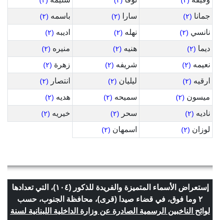
(٢)
(٢)
(٢)
جمانا
سارا
باسمه
(٢)
(٢)
(٢)
نانسي
نهله
اديبه
(٢)
(٢)
(٢)
ديما
هنيه
منيره
(٢)
(٢)
(٢)
نعيمه
شريفه
زهرة
(٢)
(٢)
(٢)
ارقيه
ليليان
انتصار
(٢)
(٢)
(٢)
ميسون
سميحه
هديه
(٢)
(٢)
(٢)
ناديه
سحر
خيريه
(٢)
(٢)
(٢)
لوزان
اسمهان
(٢)
(٢)
إستعراض الأسماء المتميزة والفريدة للذكور (١٠٤)، التي تعدادها
٢ وما فوق، في قضاء صيدا (قرى)، محافظة الجنوب، حسب
لوائح الناخبين الرسمية الصادرة عن وزارة الداخلية اللبنانية لسنة