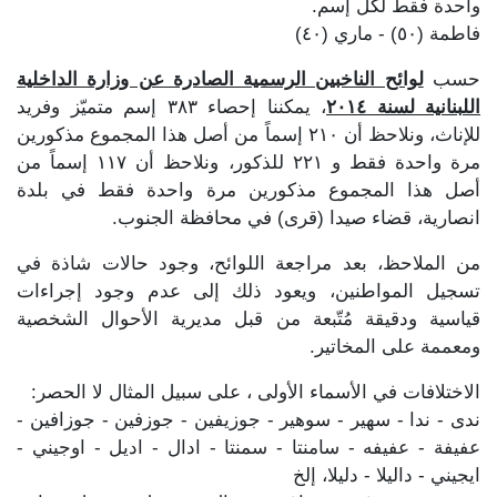
واحدة فقط لكل إسم.
فاطمة (٥٠) - ماري (٤٠)
حسب
لوائح الناخبين الرسمية الصادرة عن وزارة الداخلية
اللبنانية لسنة ٢٠١٤
، يمكننا إحصاء ٣٨٣ إسم متميّز وفريد
للإناث، ونلاحظ أن ٢١٠ إسماً من أصل هذا المجموع مذكورين
مرة واحدة فقط و ٢٢١ للذكور، ونلاحظ أن ١١٧ إسماً من
أصل هذا المجموع مذكورين مرة واحدة فقط في بلدة
انصارية، قضاء صيدا (قرى) في محافظة الجنوب.
من الملاحظ، بعد مراجعة اللوائح، وجود حالات شاذة في
تسجيل المواطنين، ويعود ذلك إلى عدم وجود إجراءات
قياسية ودقيقة مُتّبعة من قبل مديرية الأحوال الشخصية
ومعممة على المخاتير.
الاختلافات في الأسماء الأولى ، على سبيل المثال لا الحصر:
ندى - ندا - سهير - سوهير - جوزيفين - جوزفين - جوزافين -
عفيفة - عفيفه - سامنتا - سمنتا - ادال - اديل - اوجيني -
ايجيني - داليلا - دليلا، إلخ