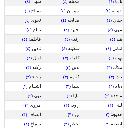
ناديا
جميله
سهى
(٤)
(٤)
(٤)
جمانه
سوزان
صباح
(٤)
(٤)
(٤)
جنان
صالحه
نجوى
(٤)
(٤)
(٤)
مهى
نجيبه
تمام
(٤)
(٤)
(٤)
هند
رقيه
فاطمة
(٤)
(٤)
(٤)
اماني
سكينه
نادين
(٤)
(٤)
(٤)
بهيه
كامله
ليال
(٣)
(٣)
(٤)
ملاك
ندين
زكيه
(٣)
(٣)
(٣)
غادا
كلثوم
رجاء
(٣)
(٣)
(٣)
ديالا
ليندا
ابتسام
(٣)
(٣)
(٣)
ماجده
مايا
نهى
(٣)
(٣)
(٣)
لبنى
راويه
مروى
(٣)
(٣)
(٣)
خديجة
نور
انصاف
(٣)
(٣)
(٣)
لطيفه
احلام
سماح
(٣)
(٣)
(٣)