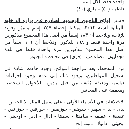
واحدة فقط لكل إسم.
فاطمة (٥٠) - ماري (٤٠)
حسب
لوائح الناخبين الرسمية الصادرة عن وزارة الداخلية
اللبنانية لسنة ٢٠١٤
، يمكننا إحصاء ٢٥٧ إسم متميّز وفريد
للإناث، ونلاحظ أن ١٨٣ إسماً من أصل هذا المجموع مذكورين
مرة واحدة فقط و ١٦٨ للذكور، ونلاحظ أن ١٠١ إسماً من
أصل هذا المجموع مذكورين مرة واحدة فقط في بلدة
مجدليون، قضاء صيدا (قرى) في محافظة الجنوب.
من الملاحظ، بعد مراجعة اللوائح، وجود حالات شاذة في
تسجيل المواطنين، ويعود ذلك إلى عدم وجود إجراءات
قياسية ودقيقة مُتّبعة من قبل مديرية الأحوال الشخصية
ومعممة على المخاتير.
الاختلافات في الأسماء الأولى ، على سبيل المثال لا الحصر:
ندى - ندا - سهير - سوهير - جوزيفين - جوزفين - جوزافين -
عفيفة - عفيفه - سامنتا - سمنتا - ادال - اديل - اوجيني -
ايجيني - داليلا - دليلا، إلخ