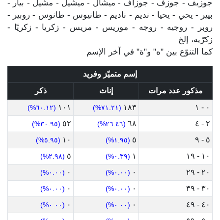
جوزيف - جوزف - جوزاف - ميشال - ميشيل - مشيل - بيار -
بيير - يحي - يحيا - نديم - ناديم - طانيوس - طانوس - روبير -
روبر - روجيه - روجه - موريس - مريس - زكريا - زكريّا -
زكرّيه، إلخ
كما التنوّع بين "ه" و"ة" في آخر الإسم
إسم متميّز وفريد
مذكور عدد مرات
إناث
ذكر
١٠١
١٨٣
٠ - ١
(٦٠.١٢%)
(٧١.٢١%)
٥٢
٦٨
٢ - ٤
(٣٠.٩٥%)
(٢٦.٤٦%)
١٠
٥
٥ - ٩
(٥.٩٥%)
(١.٩٥%)
٥
١
١٠ - ١٩
(٢.٩٨%)
(٠.٣٩%)
٠
٠
٢٠ - ٢٩
(٠.٠٠%)
(٠.٠٠%)
٠
٠
٣٠ - ٣٩
(٠.٠٠%)
(٠.٠٠%)
٠
٠
٤٠ - ٤٩
(٠.٠٠%)
(٠.٠٠%)