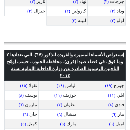
جرجات
نهاد
تاريز
(٢)
(٢)
(٢)
وداد
كارولين
جيزال
(٢)
(٢)
(٢)
لولو
لبيبه
(٢)
(٢)
إستعراض الأسماء المتميزة والفريدة للذكور (٦٧)، التي تعدادها ٢
وما فوق، في قضاء صيدا (قرى)، محافظة الجنوب، حسب
لوائح
الناخبين الرسمية الصادرة عن وزارة الداخلية اللبنانية لسنة
٢٠١٤
جورج
الياس
نقولا
(١٥)
(١٨)
(١٩)
ايلي
جوزيف
يوسف
(٨)
(١١)
(١١)
فادي
انطوان
مارون
(٦)
(٧)
(٨)
بيار
ميشال
جان
(٦)
(٦)
(٦)
اميل
مارك
كميل
(٥)
(٥)
(٦)