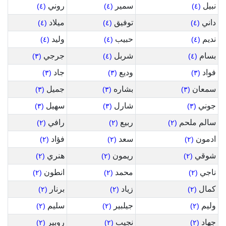
نبيل
سمير
روني
(٤)
(٤)
(٤)
داني
توفيق
ميلاد
(٤)
(٤)
(٤)
نديم
حبيب
وليد
(٤)
(٤)
(٤)
بسام
شربل
جرجي
(٣)
(٤)
(٤)
فواد
وديع
جاد
(٣)
(٣)
(٣)
سمعان
بشاره
جميل
(٣)
(٣)
(٣)
جوني
شارل
سهيل
(٣)
(٣)
(٣)
سالم ملحم
ربيع
رافي
(٢)
(٢)
(٢)
ادمون
سعد
فؤاد
(٢)
(٢)
(٢)
شوقي
ريمون
هنري
(٢)
(٢)
(٢)
ناجي
محمد
انطون
(٢)
(٢)
(٢)
كمال
زياد
برنار
(٢)
(٢)
(٢)
وليم
جيلبير
سليم
(٢)
(٢)
(٢)
جهاد
نجيب
روبير
(٢)
(٢)
(٢)