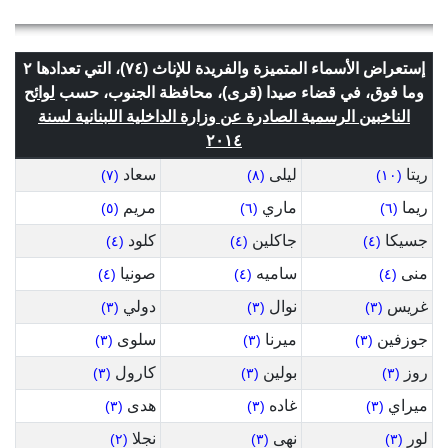
إستعراض الأسماء المتميزة والفريدة للإناث (٧٤)، التي تعدادها ٢
وما فوق، في قضاء صيدا (قرى)، محافظة الجنوب، حسب
لوائح
الناخبين الرسمية الصادرة عن وزارة الداخلية اللبنانية لسنة
٢٠١٤
ريتا
ليلى
سعاد
(٧)
(٨)
(١٠)
ريما
ماري
مريم
(٥)
(٦)
(٦)
جسيكا
جاكلين
كلود
(٤)
(٤)
(٤)
منى
ساميه
صونيا
(٤)
(٤)
(٤)
غريس
نوال
دولي
(٣)
(٣)
(٣)
جوزفين
ميرنا
سلوى
(٣)
(٣)
(٣)
روز
بولين
كارول
(٣)
(٣)
(٣)
ميراي
غاده
هدى
(٣)
(٣)
(٣)
لور
نهى
نجلا
(٢)
(٣)
(٣)