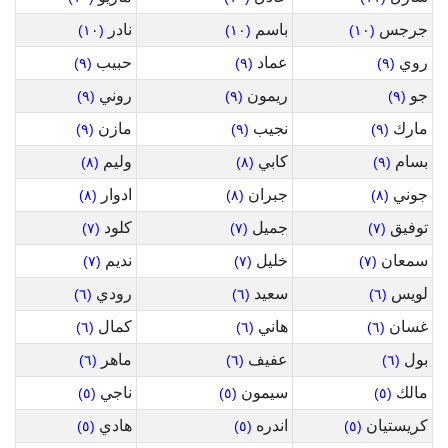
جرجس
باسم
نادر
(١٠)
(١٠)
(١٠)
روي
عماد
حبيب
(٩)
(٩)
(٩)
جو
ريمون
روني
(٩)
(٩)
(٩)
مارك
نجيب
مازن
(٩)
(٩)
(٩)
بسام
كابي
وليم
(٨)
(٨)
(٩)
جوني
جبران
ادوار
(٨)
(٨)
(٨)
توفيق
جميل
كلود
(٧)
(٧)
(٧)
سمعان
خليل
نديم
(٧)
(٧)
(٧)
لويس
سعيد
رودي
(٦)
(٦)
(٦)
غسان
هاني
كمال
(٦)
(٦)
(٦)
بول
عفيف
ماهر
(٦)
(٦)
(٦)
مالك
سيمون
ناجي
(٥)
(٥)
(٥)
كريستيان
اندره
هادي
(٥)
(٥)
(٥)