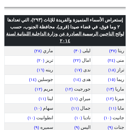
إستعراض الأسماء المتميزة والفريدة للإناث (٢٩٣)، التي تعدادها
٢ وما فوق، في قضاء صيدا (قرى)، محافظة الجنوب، حسب
لوائح الناخبين الرسمية الصادرة عن وزارة الداخلية اللبنانية لسنة
٢٠١٤
ريتا
ليلى
ماري
(٢٨)
(٣٠)
(٣٧)
منى
امال
تريز
(٢٠)
(٢٢)
(٢٤)
تراز
ندى
رينه
(١٦)
(١٧)
(١٨)
ريما
هدى
جوسلين
(١٤)
(١٤)
(١٥)
ماريا
جورجيت
مريم
(١٢)
(١٢)
(١٣)
ميرنا
ميراي
لينا
(١١)
(١١)
(١٢)
مايا
جمال
سهام
(١٠)
(١١)
(١١)
جانيت
ناديا
انطوانيت
(١٠)
(١٠)
(١٠)
جنات
اليس
سميره
(٩)
(٩)
(٩)