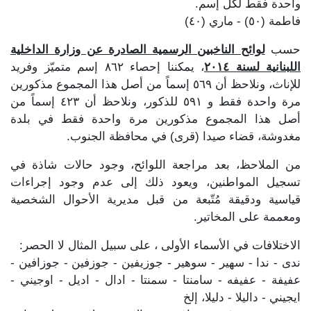
واحدة فقط لكل إسم.
فاطمة (٥٠) - ماري (٤٠)
حسب
لوائح الناخبين الرسمية الصادرة عن وزارة الداخلية
اللبنانية لسنة ٢٠١٤
، يمكننا إحصاء ٨٦٢ إسم متميّز وفريد
للإناث، ونلاحظ أن ٥٦٩ إسماً من أصل هذا المجموع مذكورين
مرة واحدة فقط و ٥٩١ للذكور، ونلاحظ أن ٤٢٣ إسماً من
أصل هذا المجموع مذكورين مرة واحدة فقط في بلدة
مغدوشة، قضاء صيدا (قرى) في محافظة الجنوب.
من الملاحظ، بعد مراجعة اللوائح، وجود حالات شاذة في
تسجيل المواطنين، ويعود ذلك إلى عدم وجود إجراءات
قياسية ودقيقة مُتّبعة من قبل مديرية الأحوال الشخصية
ومعممة على المخاتير.
الاختلافات في الأسماء الأولى ، على سبيل المثال لا الحصر:
ندى - ندا - سهير - سوهير - جوزيفين - جوزفين - جوزافين -
عفيفة - عفيفه - سامنتا - سمنتا - ادال - اديل - اوجيني -
ايجيني - داليلا - دليلا، إلخ