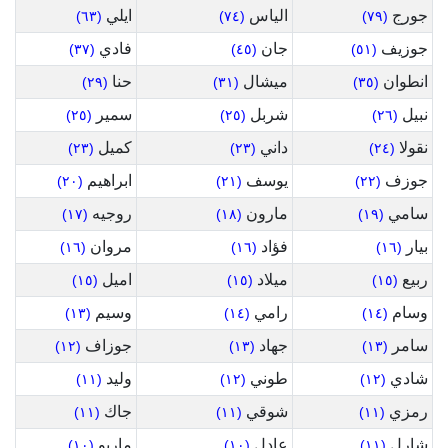
جورج
الياس
ايلي
(٦٣)
(٧٤)
(٧٩)
جوزيف
جان
فادي
(٣٧)
(٤٥)
(٥١)
انطوان
ميشال
حنا
(٢٩)
(٣١)
(٣٥)
نبيل
شربل
سمير
(٢٥)
(٢٥)
(٢٦)
نقولا
داني
كميل
(٢٣)
(٢٣)
(٢٤)
جوزف
يوسف
ابراهيم
(٢٠)
(٢١)
(٢٢)
سامي
مارون
روجيه
(١٧)
(١٨)
(١٩)
بيار
فؤاد
مروان
(١٦)
(١٦)
(١٦)
ربيع
ميلاد
اميل
(١٥)
(١٥)
(١٥)
وسام
رامي
وسيم
(١٣)
(١٤)
(١٤)
سامر
جهاد
جوزاف
(١٢)
(١٣)
(١٣)
شادي
طوني
وليد
(١١)
(١٢)
(١٢)
رمزي
شوقي
جاك
(١١)
(١١)
(١١)
شارل
عادل
ماريو
(١٠)
(١٠)
(١١)