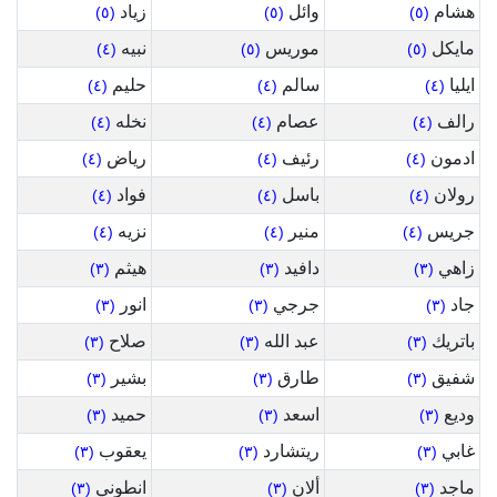
هشام
وائل
زياد
(٥)
(٥)
(٥)
مايكل
موريس
نبيه
(٤)
(٥)
(٥)
ايليا
سالم
حليم
(٤)
(٤)
(٤)
رالف
عصام
نخله
(٤)
(٤)
(٤)
ادمون
رئيف
رياض
(٤)
(٤)
(٤)
رولان
باسل
فواد
(٤)
(٤)
(٤)
جريس
منير
نزيه
(٤)
(٤)
(٤)
زاهي
دافيد
هيثم
(٣)
(٣)
(٣)
جاد
جرجي
انور
(٣)
(٣)
(٣)
باتريك
عبد الله
صلاح
(٣)
(٣)
(٣)
شفيق
طارق
بشير
(٣)
(٣)
(٣)
وديع
اسعد
حميد
(٣)
(٣)
(٣)
غابي
ريتشارد
يعقوب
(٣)
(٣)
(٣)
ماجد
ألان
انطوني
(٣)
(٣)
(٣)