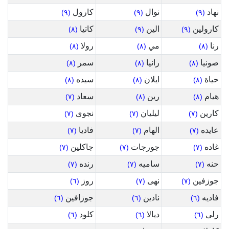
نهاد
نوال
كارول
(٩)
(٩)
(٩)
كارولين
الين
كاتيا
(٨)
(٩)
(٩)
رنا
مي
رولا
(٨)
(٨)
(٨)
صونيا
رانيا
سمر
(٨)
(٨)
(٨)
حياة
ايلان
سيده
(٨)
(٨)
(٨)
هيام
رين
سعاد
(٧)
(٨)
(٨)
كارين
ليليان
نجوى
(٧)
(٧)
(٧)
عايده
الهام
فاديا
(٧)
(٧)
(٧)
غاده
جورجات
جاكلين
(٧)
(٧)
(٧)
حنه
ساميه
رنده
(٧)
(٧)
(٧)
جوزفين
نهى
روز
(٦)
(٧)
(٧)
فاديه
نادين
جوزافين
(٦)
(٦)
(٦)
رلى
ديالا
كلود
(٦)
(٦)
(٦)