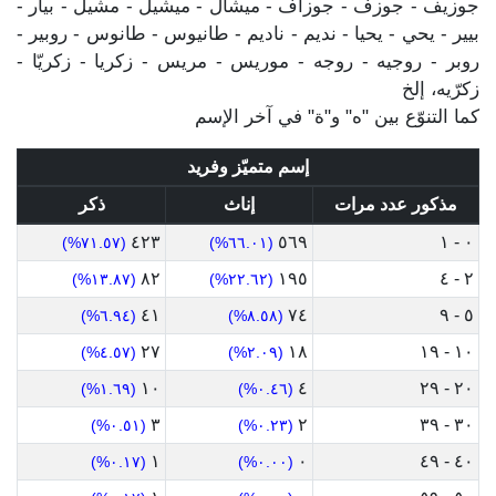
جوزيف - جوزف - جوزاف - ميشال - ميشيل - مشيل - بيار -
بيير - يحي - يحيا - نديم - ناديم - طانيوس - طانوس - روبير -
روبر - روجيه - روجه - موريس - مريس - زكريا - زكريّا -
زكرّيه، إلخ
كما التنوّع بين "ه" و"ة" في آخر الإسم
إسم متميّز وفريد
مذكور عدد مرات
إناث
ذكر
٤٢٣
٥٦٩
٠ - ١
(٧١.٥٧%)
(٦٦.٠١%)
٨٢
١٩٥
٢ - ٤
(١٣.٨٧%)
(٢٢.٦٢%)
٤١
٧٤
٥ - ٩
(٦.٩٤%)
(٨.٥٨%)
٢٧
١٨
١٠ - ١٩
(٤.٥٧%)
(٢.٠٩%)
١٠
٤
٢٠ - ٢٩
(١.٦٩%)
(٠.٤٦%)
٣
٢
٣٠ - ٣٩
(٠.٥١%)
(٠.٢٣%)
١
٠
٤٠ - ٤٩
(٠.١٧%)
(٠.٠٠%)