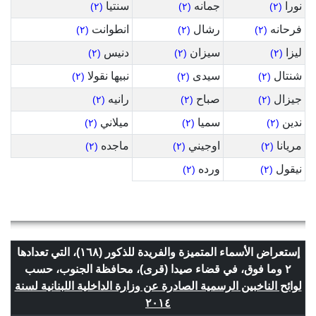
نورا
جمانه
سنتيا
(٢)
(٢)
(٢)
فرحانه
رشال
انطوانت
(٢)
(٢)
(٢)
ليزا
سيزان
دنيس
(٢)
(٢)
(٢)
شنتال
سيدى
نبيها نقولا
(٢)
(٢)
(٢)
جيزال
صباح
رانيه
(٢)
(٢)
(٢)
ندين
سميا
ميلاني
(٢)
(٢)
(٢)
مريانا
اوجيني
ماجده
(٢)
(٢)
(٢)
نيقول
ورده
(٢)
(٢)
إستعراض الأسماء المتميزة والفريدة للذكور (١٦٨)، التي تعدادها
٢ وما فوق، في قضاء صيدا (قرى)، محافظة الجنوب، حسب
لوائح الناخبين الرسمية الصادرة عن وزارة الداخلية اللبنانية لسنة
٢٠١٤