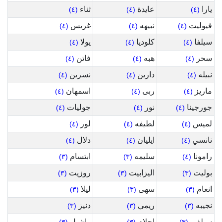
يارا
عايدة
ثناء
(٤)
(٤)
(٤)
فيوليت
نبيهه
غريس
(٤)
(٤)
(٤)
سيلفا
كلوديا
يولا
(٤)
(٤)
(٤)
سحر
هبه
فاتن
(٤)
(٤)
(٤)
نبيله
دارين
نسرين
(٤)
(٤)
(٤)
ماريز
ربى
اسمهان
(٤)
(٤)
(٤)
جورجينا
نور
جوليات
(٤)
(٤)
(٤)
لميس
لطيفه
لور
(٤)
(٤)
(٤)
نانسي
ايليان
دلال
(٤)
(٤)
(٤)
رامونا
سليمه
ابتسام
(٣)
(٣)
(٤)
بوليت
اليزابيت
روزيت
(٣)
(٣)
(٣)
انعام
سهى
ليلا
(٣)
(٣)
(٣)
نجيبه
ريمي
دنيز
(٣)
(٣)
(٣)
سيلفي
احلام
راشيل