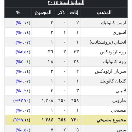
اللبنانية لسنة ٢٠١٤
المذهب
إناث
ذكر
المجموع
%
ارمن كاثوليك
٢
٠
٢
(٠.١٤%)
اشوري
١
١
٢
(٠.١٤%)
انجيلي (بروتستانت)
١
٠
١
(٠.٠٧%)
روم ارثوذكس
٣٣
٣
٣٦
(٢.٥٨%)
روم كاثوليك
٢٨
٠
٢٨
(٢.٠١%)
سريان ارثوذكس
٢
٠
٢
(٠.١٤%)
كلدان كاثوليك
١
٠
١
(٠.٠٧%)
لاتيني
٣
٠
٣
(٠.٢١%)
ماروني
٦٥٨
٦٥٠
١,٣٠٨
(٩٣.٧٠%)
مسيحي
١
٠
١
(٠.٠٧%)
مجموع مسيحي
٧٣٠
٦٥٤
١,٣٨٤
(٩٩.١٤%)
سني
٥
٢
٧
(٠.٥٠%)