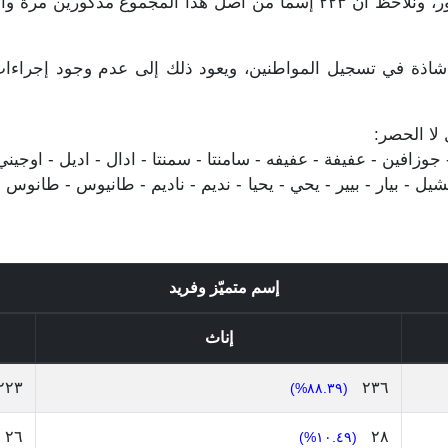
المجموع مذكورين مرة واحدة فقط و ٢٥٥ للذكور، ونلاحظ أن ٢٢٣ إسماً من أص
شاذة في تسجيل المواطنين، ويعود ذلك إلى عدم وجود إجراءات ق
 لا الحصر:
زافين - عفيفة - عفيفه - سامنتا - سمنتا - ادال - اديل - اوجيني - ا
- بيار - بيير - يحي - يحيا - نديم - ناديم - طانيوس - طانوس -
إسم متميّز وفريد
إناث
٢٢٣
٢٣٦
(٨٨.٣٩%)
٢٦
٢٨
(١٠.٤٩%)