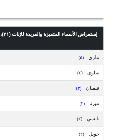
إستعراض الأسماء المتميزة والفريدة للإناث (٣١)، التي تعدادها ٢ وما فوق، في قضاء البترون، محافظة الشمال، حسب
ماري
(٥)
سلوى
(٤)
فيفيان
(٣)
ميرنا
(٢)
نانسي
(٢)
جويل
(٢)