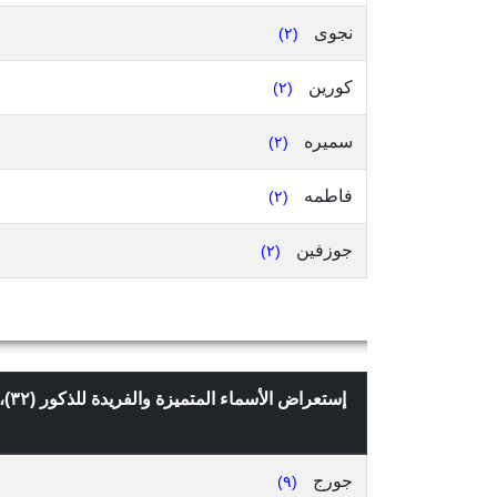
نجوى
(٢)
كورين
(٢)
سميره
(٢)
فاطمه
(٢)
جوزفين
(٢)
إستعراض الأسماء المتميزة والفريدة للذكور (٣٢)، التي تعدادها ٢ وما فوق، في قضاء البترون، محافظة الشمال، حسب
جورج
(٩)