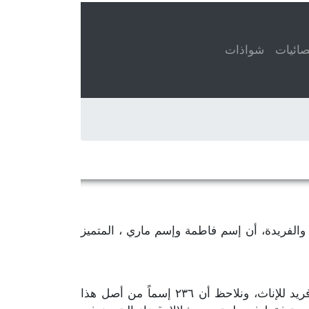
ائيات
شواذات
عني، عند تعداد الأسماء المتميزة والفريدة، أن إسم فاطمة وإسم ماري ، المتميز
، يمكننا إحصاء ٢٦٧ إسم متميّز وفريد للإناث، ونلاحظ أن ٢٣٦ إسماً من أصل هذا