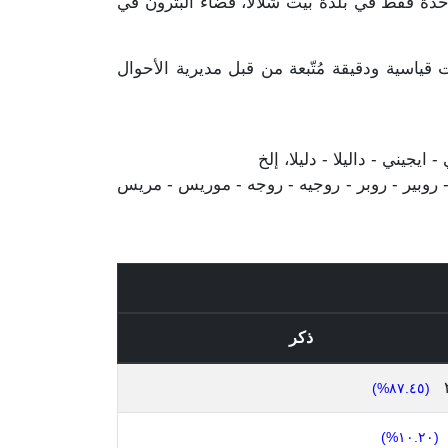
ل هذا المجموع مذكورين مرة واحدة فقط في بلدة بيت شلالا، قضاء البترون في
ياسية ودقيقة مُتّبعة من قبل مديرية الأحوال
يجيني - داليلا - دليلا، إلخ
 روبير - روبر - روجيه - روجه - موريس - مريس
ذكر
(٨٧.٤٥%)
(١٠.٢٠%)