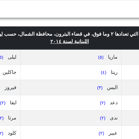
لو
اللبنانية لسنة ٢٠١٤
ماريا
ليلى
(٥)
(٥)
ريتا
جاكلين
(٤)
اليس
فيروز
)
(٣)
دعد
ايفا
(٢)
(٢)
ندى
مرتا
(٢)
(٢)
عبير
كلود
(٢)
(٢)