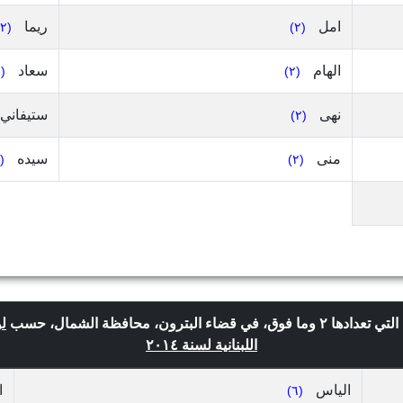
امل
ريما
(٢)
(٢)
الهام
سعاد
(٢)
(٢)
نهى
ستيفاني
(٢)
منى
سيده
(٢)
(٢)
لو
اللبنانية لسنة ٢٠١٤
الياس
ا
(٦)