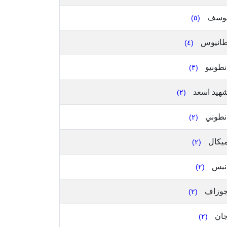
وسف
(٥)
انيوس
(٤)
نطونيو
(٣)
هيد اسعد
(٢)
نطوني
(٢)
يكال
(٢)
نيس
(٢)
وزاف
(٢)
ان
(٢)