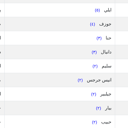
ايلي
ي
(٥)
جوزف
ط
(٤)
حنا
ا
(٣)
دانيال
ش
(٣)
سليم
ا
(٢)
انيس جرجس
م
(٢)
جيلبير
ا
(٢)
بيار
ج
(٢)
حبيب
ج
(٢)