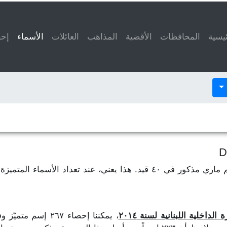
ئيسية
المحافظات
الأقضية
المذاهب
العائلات
الأسماء
(current)
إحص
لنفترض أن إسم فاطمة مذكور في ٥٠ قيد وإسم ماري مذكور في ٤٠ قيد. هذا ي
داخلية اللبنانية لسنة ٢٠١٤