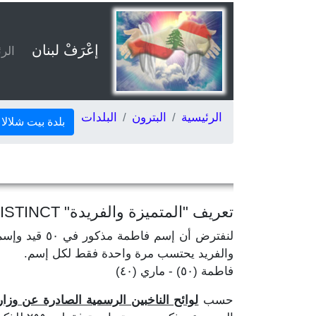
إعْرَفْ لبنان
الر
الرئيسية
البترون
البلدات
بلدة بيت شلالا
تعريف "المتميزة والفريدة" DISTINCT
والفريد يحتسب مرة واحدة فقط لكل إسم.
فاطمة (٥٠) - ماري (٤٠)
حسب
لوائح الناخبين الرسمية الصادرة عن وزارة ال