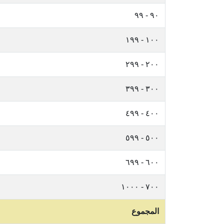
٩٠ - ٩٩
١٠٠ - ١٩٩
٢٠٠ - ٢٩٩
٣٠٠ - ٣٩٩
٤٠٠ - ٤٩٩
٥٠٠ - ٥٩٩
٦٠٠ - ٦٩٩
٧٠٠ - ١٠٠٠
المجموع