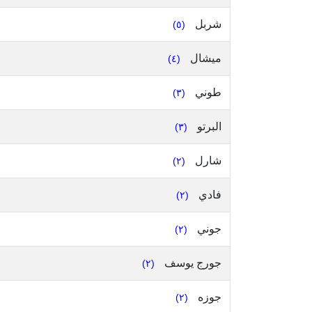
شربل
(٥)
ميشال
(٤)
طوني
(٣)
البرتو
(٣)
شارل
(٢)
فادي
(٢)
جوني
(٢)
جورج يوسف
(٢)
جوزه
(٢)