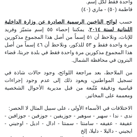
واحدة فقط لكل إسم.
فاطمة (٥٠) - ماري (٤٠)
حسب
لوائح الناخبين الرسمية الصادرة عن وزارة الداخلية
اللبنانية لسنة ٢٠١٤
، يمكننا إحصاء ٥٥ إسم متميّز وفريد
للإناث، ونلاحظ أن ٥١ إسماً من أصل هذا المجموع مذكورين
مرة واحدة فقط و ٥٣ للذكور، ونلاحظ أن ٤٦ إسماً من أصل
هذا المجموع مذكورين مرة واحدة فقط في بلدة جربتا، قضاء
البترون في محافظة الشمال.
من الملاحظ، بعد مراجعة اللوائح، وجود حالات شاذة في
تسجيل المواطنين، ويعود ذلك إلى عدم وجود إجراءات
قياسية ودقيقة مُتّبعة من قبل مديرية الأحوال الشخصية
ومعممة على المخاتير.
الاختلافات في الأسماء الأولى ، على سبيل المثال لا الحصر:
ندى - ندا - سهير - سوهير - جوزيفين - جوزفين - جوزافين -
عفيفة - عفيفه - سامنتا - سمنتا - ادال - اديل - اوجيني -
ايجيني - داليلا - دليلا، إلخ