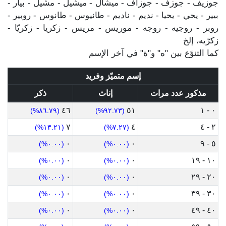
جوزيف - جوزف - جوزاف - ميشال - ميشيل - مشيل - بيار -
بيير - يحي - يحيا - نديم - ناديم - طانيوس - طانوس - روبير -
روبر - روجيه - روجه - موريس - مريس - زكريا - زكريّا -
زكرّيه، إلخ
كما التنوّع بين "ه" و"ة" في آخر الإسم
إسم متميّز وفريد
مذكور عدد مرات
إناث
ذكر
٤٦
٥١
٠ - ١
(٨٦.٧٩%)
(٩٢.٧٣%)
٧
٤
٢ - ٤
(١٣.٢١%)
(٧.٢٧%)
٠
٠
٥ - ٩
(٠.٠٠%)
(٠.٠٠%)
٠
٠
١٠ - ١٩
(٠.٠٠%)
(٠.٠٠%)
٠
٠
٢٠ - ٢٩
(٠.٠٠%)
(٠.٠٠%)
٠
٠
٣٠ - ٣٩
(٠.٠٠%)
(٠.٠٠%)
٠
٠
٤٠ - ٤٩
(٠.٠٠%)
(٠.٠٠%)