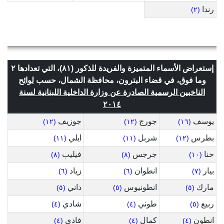
رندا
(٢)
إستعراض الأسماء المتميزة والفريدة للذكور (٨١)، التي تعدادها ٢
وما فوق، في قضاء البترون، محافظة الشمال، حسب
لوائح
الناخبين الرسمية الصادرة عن وزارة الداخلية اللبنانية لسنة
٢٠١٤
يوسف
جورج
جوزيف
(١٢)
(١٢)
(١٦)
بطرس
شربل
ايلي
(١١)
(١١)
(١٢)
حنا
جرجس
فيليب
(٨)
(٨)
(١٠)
بيار
انطوان
زياد
(٦)
(٦)
(٧)
مارك
انطونيوس
داني
(٥)
(٥)
(٥)
ربيع
طوني
شادي
(٤)
(٤)
(٥)
انطون
كمال
فادي
(٤)
(٤)
(٤)