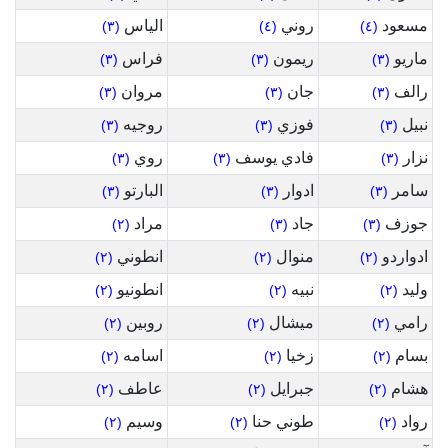
مسعود
روني
الياس
(٣)
(٤)
(٤)
ماريو
ريمون
فراس
(٣)
(٣)
(٣)
رالف
جان
مروان
(٣)
(٣)
(٣)
نبيل
فوزي
روجيه
(٣)
(٣)
(٣)
نزار
فادي يوسف
روي
(٣)
(٣)
(٣)
سامر
ادوار
البارتو
(٣)
(٣)
(٣)
جوزف
جاد
مراد
(٢)
(٣)
(٣)
ادواردو
منوال
انطوني
(٢)
(٢)
(٢)
وليد
نبيه
انطونيو
(٢)
(٢)
(٢)
رامي
ميشال
روبين
(٢)
(٢)
(٢)
بسام
زخيا
اسامه
(٢)
(٢)
(٢)
هشام
جبرايل
عاطف
(٢)
(٢)
(٢)
رواد
طوني حنا
وسيم
(٢)
(٢)
(٢)