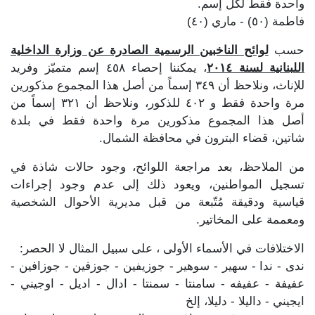
واحدة فقط لكل إسم.
فاطمة (٥٠) - ماري (٤٠)
حسب
لوائح الناخبين الرسمية الصادرة عن وزارة الداخلية
اللبنانية لسنة ٢٠١٤
، يمكننا إحصاء ٤٥٨ إسم متميّز وفريد
للإناث، ونلاحظ أن ٣٤٩ إسماً من أصل هذا المجموع مذكورين
مرة واحدة فقط و ٤٠٢ للذكور، ونلاحظ أن ٣٢١ إسماً من
أصل هذا المجموع مذكورين مرة واحدة فقط في بلدة
شاتين، قضاء البترون في محافظة الشمال.
من الملاحظ، بعد مراجعة اللوائح، وجود حالات شاذة في
تسجيل المواطنين، ويعود ذلك إلى عدم وجود إجراءات
قياسية ودقيقة مُتّبعة من قبل مديرية الأحوال الشخصية
ومعممة على المخاتير.
الاختلافات في الأسماء الأولى ، على سبيل المثال لا الحصر:
ندى - ندا - سهير - سوهير - جوزيفين - جوزفين - جوزافين -
عفيفة - عفيفه - سامنتا - سمنتا - ادال - اديل - اوجيني -
ايجيني - داليلا - دليلا، إلخ