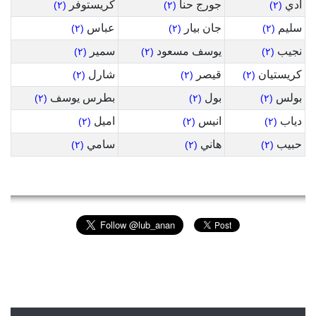
آدي
جورج حنا
كريستوفر
(٢)
(٢)
(٢)
سليم
جان بيار
عباس
(٢)
(٢)
(٢)
نجيب
يوسف مسعود
سمير
(٢)
(٢)
(٢)
كريستيان
قيصر
شارل
(٢)
(٢)
(٢)
بولس
بول
بطرس يوسف
(٢)
(٢)
(٢)
دياب
انيس
اميل
(٢)
(٢)
(٢)
حبيب
هاني
سامي
(٢)
(٢)
(٢)