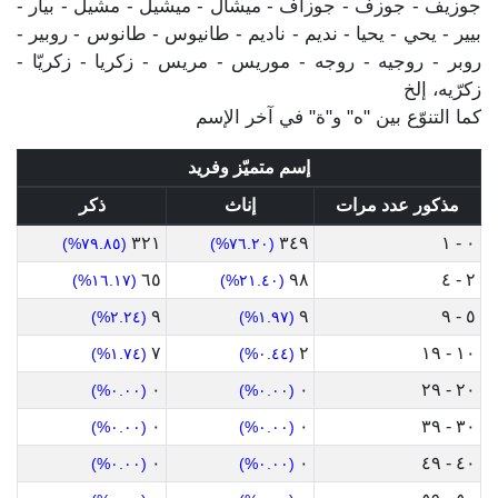
جوزيف - جوزف - جوزاف - ميشال - ميشيل - مشيل - بيار -
بيير - يحي - يحيا - نديم - ناديم - طانيوس - طانوس - روبير -
روبر - روجيه - روجه - موريس - مريس - زكريا - زكريّا -
زكرّيه، إلخ
كما التنوّع بين "ه" و"ة" في آخر الإسم
إسم متميّز وفريد
مذكور عدد مرات
إناث
ذكر
٣٢١
٣٤٩
٠ - ١
(٧٩.٨٥%)
(٧٦.٢٠%)
٦٥
٩٨
٢ - ٤
(١٦.١٧%)
(٢١.٤٠%)
٩
٩
٥ - ٩
(٢.٢٤%)
(١.٩٧%)
٧
٢
١٠ - ١٩
(١.٧٤%)
(٠.٤٤%)
٠
٠
٢٠ - ٢٩
(٠.٠٠%)
(٠.٠٠%)
٠
٠
٣٠ - ٣٩
(٠.٠٠%)
(٠.٠٠%)
٠
٠
٤٠ - ٤٩
(٠.٠٠%)
(٠.٠٠%)