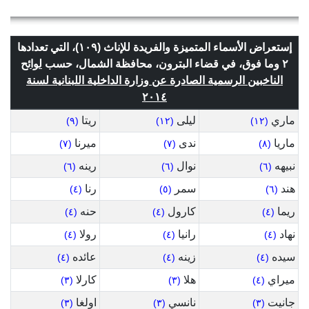
إستعراض الأسماء المتميزة والفريدة للإناث (١٠٩)، التي تعدادها
٢ وما فوق، في قضاء البترون، محافظة الشمال، حسب
لوائح
الناخبين الرسمية الصادرة عن وزارة الداخلية اللبنانية لسنة
٢٠١٤
ماري
ليلى
ريتا
(٩)
(١٢)
(١٢)
ماريا
ندى
ميرنا
(٧)
(٧)
(٨)
نبيهه
نوال
رينه
(٦)
(٦)
(٦)
هند
سمر
رنا
(٤)
(٥)
(٦)
ريما
كارول
حنه
(٤)
(٤)
(٤)
نهاد
رانيا
رولا
(٤)
(٤)
(٤)
سيده
زينه
عائده
(٤)
(٤)
(٤)
ميراي
هلا
كارلا
(٣)
(٣)
(٤)
جانيت
نانسي
اولغا
(٣)
(٣)
(٣)