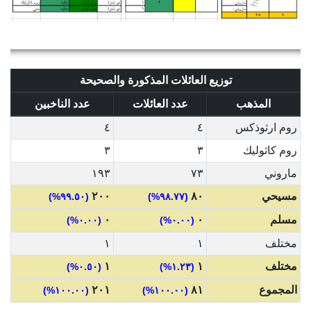
توزيع العائلات المذكورة والصحيحة
المذهب
عدد العائلات
عدد الناخبين
روم ارثوذكس
٤
٤
روم كاثوليك
٣
٣
ماروني
٧٣
١٩٣
مسيحي
٨٠
٢٠٠
(٩٩.٥٠%)
(٩٨.٧٧%)
مسلم
٠
٠
(٠.٠٠%)
(٠.٠٠%)
مختلف
١
١
مختلف
١
١
(٠.٥٠%)
(١.٢٣%)
المجموع
٨١
٢٠١
(١٠٠.٠٠%)
(١٠٠.٠٠%)