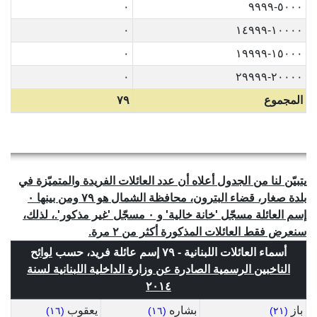
٠
٥٠٠٠-٩٩٩٩
٠
١٠٠٠٠-١٤٩٩٩
٠
١٥٠٠٠-١٩٩٩٩
٠
٢٠٠٠٠-٢٩٩٩٩
المجموع
٧٩
يتبيّن لنا من الجدول أعلاه أن عدد العائلات الفريدة والمتميّزة في
بلدة صغار، قضاء البترون، محافظة الشمال هو ٧٩ ومن بينها ٠
إسم العائلة مسجّل 'خانة خالية' و ٠ مسجّل 'غير مذكور'.، لذلك،
سنعرض فقط العائلات المذكورة أكثر من ٢ مرة.
أسماء العائلات اللبنانية - ٧٩ إسم عائلة فريد، حسب
لوائح
الناخبين الرسمية الصادرة عن وزارة الداخلية اللبنانية لسنة
٢٠١٤
باز
بشاره
يعقوب
(١٦)
(١٦)
(٢١)