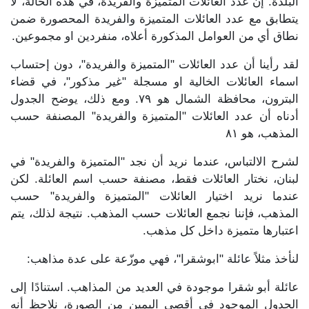
البلدة. إن عدد العائلات المتميزة والفريدة، في هذه الحالة، لا
يتطابق مع عدد العائلات المتميزة والفريدة المحصورة ضمن
نطاق أي من العوامل المذكورة أعلاه، منفردين او مجموعين.
لقد رأينا أن عدد العائلات "المتميزة والفريدة"، دون إحتساب
اسماء العائلات الخالية او مسجلة "غير مذكور"، في قضاء
البترون، محافظة الشمال هو ٧٩. ومع ذلك، يوضح الجدول
أدناه أن عدد العائلات "المتميزة والفريدة" المصنفة حسب
المذهب، هو ٨١
لشرح الالتباس، عندما نريد أن نجد "المتميزة والفريدة" في
لبنان، نختار العائلات فقط، مصنفة حسب اسم العائلة. لكن
عندما نريد اختيار العائلات "المتميزة والفريدة" حسب
المذهب، فإننا نجمع العائلات حسب المذهب. نتيجة لذلك، يتم
اعتبارها متميزة داخل كل مذهب.
لنأخذ مثلاً عائلة "ابوشقرا"، فهي موزّعة على عدة مذاهب:
عائلة أبو شقرا موجودة في العديد من المذاهب. استنادًا إلى
الجدول الموجود في أقصى اليمين من الصورة، نلاحظ أنه