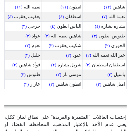
شاهين
انطون
نعمه الله
(١١)
(١١)
(١٢)
نعمة الله
اسطفان
يعقوب يعقوب
(٤)
(٤)
(٧)
بشاره بشاره
الياس انطون
جرجي
(٣)
(٤)
(٤)
طنوس انطون
شاهين نعمه الله
عواد
(٣)
(٣)
(٣)
الخوري
شكيب يعقوب
نعوم
(٢)
(٢)
(٢)
خير الله نعمه الله
عبود
خليل
(٢)
(٢)
(٢)
اسطفان اسطفان
شربل بشاره
فوأد شاهين
(٢)
(٢)
(٢)
باسيل
موسى باز
طنوس
(٢)
(٢)
(٢)
اميل شاهين
انطون شاهين
عازار
(٢)
(٢)
(٢)
إحتساب العائلات "المتميزة والفريدة" على نطاق لبنان ككل،
يعني عدم الأخذ بالإعتبار المذهب، المحافظة، القضاء او