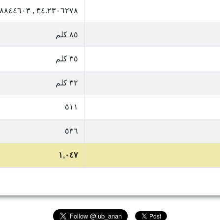
٣٤.٢٣٠٦٢٧٨ , ٣٥.٨٨٤٤٦٠٣
٨٥ كلم
٣٥ كلم
٣٢ كلم
٥١١
٥٣٦
١,٠٤٧