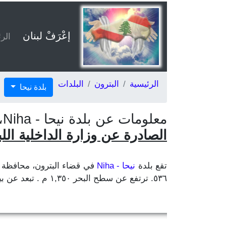
إعْرَفْ لبنان
الر
الرئيسية
البترون
البلدات
بلدة نيحا
معلومات عن بلدة نيحا - Niha، قضاء البترون في محافظة الشمال، حسب
الصادرة عن وزارة الداخلية اللبناني
تقع بلدة
نيحا - Niha
٥٣٦. ترتفع عن سطح البحر ١,٣٥٠ م . تبعد عن بيروت ٨٥ كلم وعن مركز المحافظة طرابلس ٣٥ كلم وعن مركز القضاء البترون ٣٢ كلم.