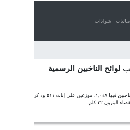
ائيات
شواذات
لوائح الناخبين الرسمية
في قضاء البترون، محافظة الشمال. مركز المحافظة طرابلس ومركز القضاء البترون. عدد الناخبين فيها ١,٠٤٧، موزعين على إناث ٥١١ وذ كر