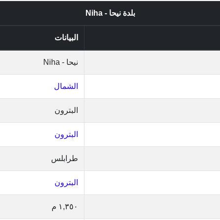
بلدة نيحا - Niha
البيانات
نيحا - Niha
الشمال
البترون
البترون
طرابلس
البترون
١,٣٥٠ م