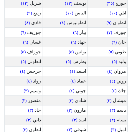
جورج
يوسف
شربل
(١٢)
(١٣)
(٣٥)
ايلي
الياس
ربيع
(٩)
(١٠)
(١٠)
انطوان
انطونيوس
فادي
(٨)
(٨)
(٩)
جوزف
بيار
جوزيف
(٦)
(٦)
(٧)
جان
جهاد
غسان
(٦)
(٦)
(٦)
طوني
بولس
جوزاف
(٥)
(٥)
(٥)
وليد
بطرس
انطوني
(٥)
(٥)
(٥)
مروان
اسعد
جرجس
(٤)
(٤)
(٤)
روني
عماد
رواد
(٤)
(٤)
(٤)
جاك
جوني
وسيم
(٣)
(٤)
(٤)
ميشال
شادي
منصور
(٣)
(٣)
(٣)
باسم
مارون
جاد
(٣)
(٣)
(٣)
بسام
اسد
داني
(٣)
(٣)
(٣)
اميل
شوقي
انطون
(٣)
(٣)
(٣)