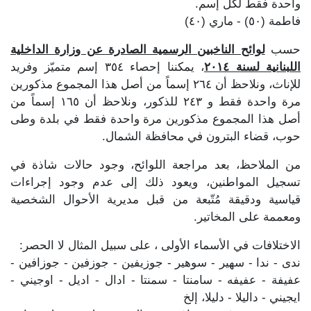
واحدة فقط لكل إسم.
فاطمة (٥٠) - ماري (٤٠)
حسب
لوائح الناخبين الرسمية الصادرة عن وزارة الداخلية
اللبنانية لسنة ٢٠١٤
، يمكننا إحصاء ٣٥٤ إسم متميّز وفريد
للإناث، ونلاحظ أن ٢٦٤ إسماً من أصل هذا المجموع مذكورين
مرة واحدة فقط و ٢٤٣ للذكور، ونلاحظ أن ١٦٥ إسماً من
أصل هذا المجموع مذكورين مرة واحدة فقط في بلدة وطى
حوب، قضاء البترون في محافظة الشمال.
من الملاحظ، بعد مراجعة اللوائح، وجود حالات شاذة في
تسجيل المواطنين، ويعود ذلك إلى عدم وجود إجراءات
قياسية ودقيقة مُتّبعة من قبل مديرية الأحوال الشخصية
ومعممة على المخاتير.
الاختلافات في الأسماء الأولى ، على سبيل المثال لا الحصر:
ندى - ندا - سهير - سوهير - جوزيفين - جوزفين - جوزافين -
عفيفة - عفيفه - سامنتا - سمنتا - ادال - اديل - اوجيني -
ايجيني - داليلا - دليلا، إلخ