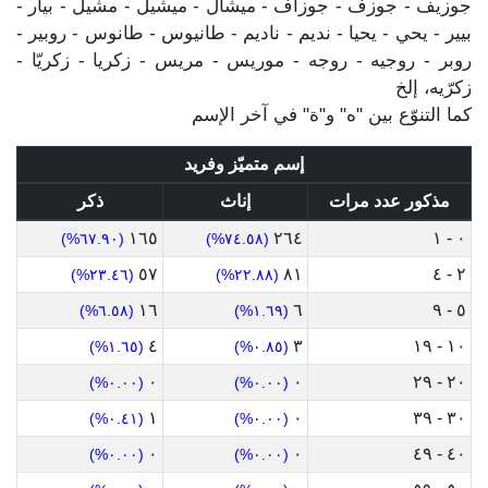
جوزيف - جوزف - جوزاف - ميشال - ميشيل - مشيل - بيار -
بيير - يحي - يحيا - نديم - ناديم - طانيوس - طانوس - روبير -
روبر - روجيه - روجه - موريس - مريس - زكريا - زكريّا -
زكرّيه، إلخ
كما التنوّع بين "ه" و"ة" في آخر الإسم
إسم متميّز وفريد
مذكور عدد مرات
إناث
ذكر
١٦٥
٢٦٤
٠ - ١
(٦٧.٩٠%)
(٧٤.٥٨%)
٥٧
٨١
٢ - ٤
(٢٣.٤٦%)
(٢٢.٨٨%)
١٦
٦
٥ - ٩
(٦.٥٨%)
(١.٦٩%)
٤
٣
١٠ - ١٩
(١.٦٥%)
(٠.٨٥%)
٠
٠
٢٠ - ٢٩
(٠.٠٠%)
(٠.٠٠%)
١
٠
٣٠ - ٣٩
(٠.٤١%)
(٠.٠٠%)
٠
٠
٤٠ - ٤٩
(٠.٠٠%)
(٠.٠٠%)