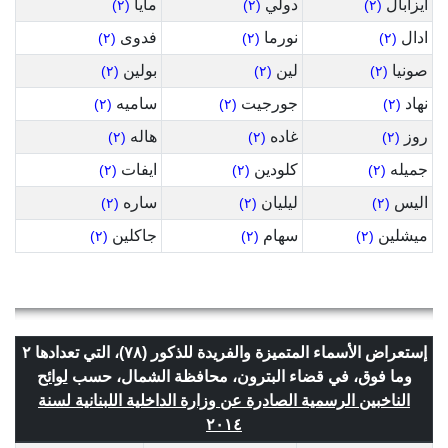
ايزابال
دولي
مايا
(٢)
(٢)
(٢)
ادال
نورما
فدوى
(٢)
(٢)
(٢)
صونيا
لين
بولين
(٢)
(٢)
(٢)
نهاد
جورجيت
ساميه
(٢)
(٢)
(٢)
روز
غاده
هاله
(٢)
(٢)
(٢)
جميله
كلودين
ايفات
(٢)
(٢)
(٢)
اليس
ليليان
ساره
(٢)
(٢)
(٢)
ميشلين
سهام
جاكلين
(٢)
(٢)
(٢)
إستعراض الأسماء المتميزة والفريدة للذكور (٧٨)، التي تعدادها ٢
وما فوق، في قضاء البترون، محافظة الشمال، حسب
لوائح
الناخبين الرسمية الصادرة عن وزارة الداخلية اللبنانية لسنة
٢٠١٤