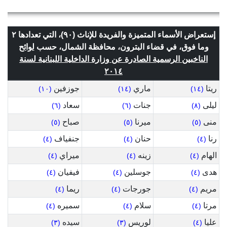
إستعراض الأسماء المتميزة والفريدة للإناث (٩٠)، التي تعدادها ٢
وما فوق، في قضاء البترون، محافظة الشمال، حسب
لوائح
الناخبين الرسمية الصادرة عن وزارة الداخلية اللبنانية لسنة
٢٠١٤
ريتا
ماري
جوزفين
(١٠)
(١٤)
(١٤)
ليلى
جنات
سعاد
(٦)
(٦)
(٨)
منى
ميرنا
صباح
(٥)
(٥)
(٥)
رنا
حنان
جنفياف
(٤)
(٤)
(٤)
الهام
زينه
ميراي
(٤)
(٤)
(٤)
هدى
جوسلين
فيفيان
(٤)
(٤)
(٤)
مريم
جورجات
ريما
(٤)
(٤)
(٤)
مرتا
سلام
سميره
(٤)
(٤)
(٤)
عليا
لوريس
سيده
(٣)
(٣)
(٤)