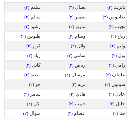
باتريك
نضال
سليم
(٣)
(٣)
(٣)
طانيوس
سمير
سالم
(٢)
(٢)
(٣)
نجيب
ماريو
رشيد
(٢)
(٢)
(٢)
رباح
وسام
طنوس
(٢)
(٢)
(٢)
وليم
وائل
كرم
(٢)
(٢)
(٢)
بول
سامي
زياد
(٢)
(٢)
(٢)
رامي
رياض
كابي
(٢)
(٢)
(٢)
عاطف
مرسال
سعيد
(٢)
(٢)
(٢)
سيمون
نزيه
جو
(٢)
(٢)
(٢)
عادل
هادي
سامر
(٢)
(٢)
(٢)
خليل
حبيب
الان
(٢)
(٢)
(٢)
حنا
عصام
منوال
(٢)
(٢)
(٢)