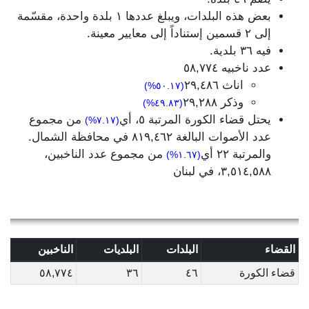
بعض هذه البلدات، ويبلغ عددها ١ بلدة واحدة، مقسّمة
إلى ٢ قسمين إستناداً إلى معايير معينة.
فيه ٣٦ بلدية.
عدد ناخبيه ٥٨,٧٧٤
اناث ٢٩,٤٨٦
(٥٠.١٧%)
وذكر ٢٩,٢٨٨
(٤٩.٨٣%)
يحتل قضاء الكورة المرتبة ٥، أي
من مجموع
(٧.١٧%)
عدد الأصوات البالغة ٨١٩,٤٦٢ في محافظة الشمال.
والمرتبة ٢٢ أي
من مجموع عدد الناخبين،
(١.٦٧%)
٣,٥١٤,٥٨٨، في لبنان
القضاء
البلدات
البلديات
الناخبين
قضاء الكورة
٤٦
٣٦
٥٨,٧٧٤