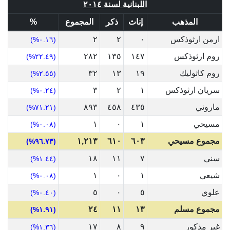
اللبنانية لسنة ٢٠١٤
المذهب
إناث
ذكر
المجموع
%
ارمن ارثوذكس
٠
٢
٢
(٠.١٦%)
روم ارثوذكس
١٤٧
١٣٥
٢٨٢
(٢٢.٤٩%)
روم كاثوليك
١٩
١٣
٣٢
(٢.٥٥%)
سريان ارثوذكس
١
٢
٣
(٠.٢٤%)
ماروني
٤٣٥
٤٥٨
٨٩٣
(٧١.٢١%)
مسيحي
١
٠
١
(٠.٠٨%)
مجموع مسيحي
٦٠٣
٦١٠
١,٢١٣
(٩٦.٧٣%)
سني
٧
١١
١٨
(١.٤٤%)
شيعي
١
٠
١
(٠.٠٨%)
علوي
٥
٠
٥
(٠.٤٠%)
مجموع مسلم
١٣
١١
٢٤
(١.٩١%)
غير مذكور
٩
٨
١٧
(١.٣٦%)