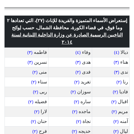
إستعراض الأسماء المتميزة والفريدة للإناث (٢٧)، التي تعدادها ٢
وما فوق، في قضاء الكورة، محافظة الشمال، حسب
لوائح
الناخبين الرسمية الصادرة عن وزارة الداخلية اللبنانية لسنة
٢٠١٤
ديالا
وفاء
فاطمه
(٣)
(٤)
(٤)
هناء
هدى
نسرين
(٣)
(٣)
(٣)
ندى
فدى
منى
(٢)
(٢)
(٣)
رنا
تغريد
سناء
(٢)
(٢)
(٢)
فاديا
سوزان
ربى
(٢)
(٢)
(٢)
اقبال
ساره
فضيله
(٢)
(٢)
(٢)
مريم
ماجده
لارا
(٢)
(٢)
(٢)
آمنه
نجاة
حنان
(٢)
(٢)
(٢)
ليال
خديجه
فرح
(٢)
(٢)
(٢)