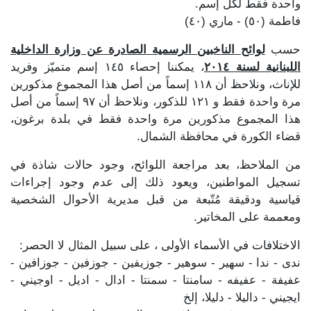
واحدة فقط لكل إسم.
فاطمة (٥٠) - ماري (٤٠)
حسب
لوائح الناخبين الرسمية الصادرة عن وزارة الداخلية
اللبنانية لسنة ٢٠١٤
، يمكننا إحصاء ١٤٥ إسم متميّز وفريد
للإناث، ونلاحظ أن ١١٨ إسماً من أصل هذا المجموع مذكورين
مرة واحدة فقط و ١٢١ للذكور، ونلاحظ أن ٩٧ إسماً من أصل
هذا المجموع مذكورين مرة واحدة فقط في بلدة برغون،
قضاء الكورة في محافظة الشمال.
من الملاحظ، بعد مراجعة اللوائح، وجود حالات شاذة في
تسجيل المواطنين، ويعود ذلك إلى عدم وجود إجراءات
قياسية ودقيقة مُتّبعة من قبل مديرية الأحوال الشخصية
ومعممة على المخاتير.
الاختلافات في الأسماء الأولى ، على سبيل المثال لا الحصر:
ندى - ندا - سهير - سوهير - جوزيفين - جوزفين - جوزافين -
عفيفة - عفيفه - سامنتا - سمنتا - ادال - اديل - اوجيني -
ايجيني - داليلا - دليلا، إلخ