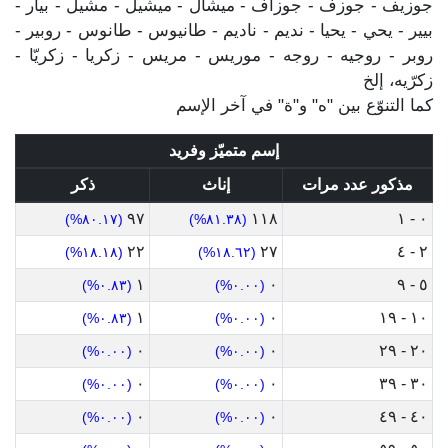
جوزيف - جوزف - جوزاف - ميشال - ميشيل - مشيل - بيار -
بيير - يحي - يحيا - نديم - ناديم - طانيوس - طانوس - روبير -
روبر - روجيه - روجه - موريس - مريس - زكريا - زكريّا -
زكرّيه، إلخ
كما التنوّع بين "ه" و"ة" في آخر الإسم
إسم متميّز وفريد
مذكور عدد مرات
إناث
ذكر
٩٧
١١٨
٠ - ١
(٨٠.١٧%)
(٨١.٣٨%)
٢٢
٢٧
٢ - ٤
(١٨.١٨%)
(١٨.٦٢%)
١
٠
٥ - ٩
(٠.٨٣%)
(٠.٠٠%)
١
٠
١٠ - ١٩
(٠.٨٣%)
(٠.٠٠%)
٠
٠
٢٠ - ٢٩
(٠.٠٠%)
(٠.٠٠%)
٠
٠
٣٠ - ٣٩
(٠.٠٠%)
(٠.٠٠%)
٠
٠
٤٠ - ٤٩
(٠.٠٠%)
(٠.٠٠%)