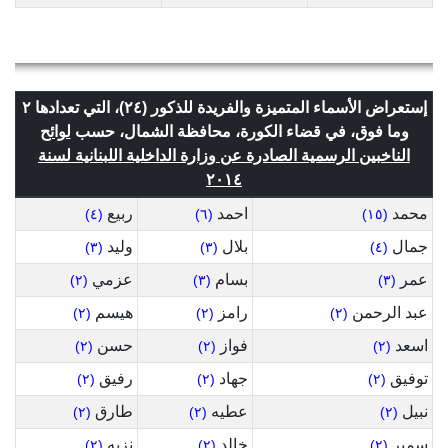
إستعراض الأسماء المتميزة والفريدة للذكور (٢٤)، التي تعدادها ٢
وما فوق، في قضاء الكورة، محافظة الشمال، حسب
لوائح
الناخبين الرسمية الصادرة عن وزارة الداخلية اللبنانية لسنة
٢٠١٤
محمد
احمد
ربيع
(٤)
(٦)
(١٥)
جمال
بلال
وليد
(٣)
(٣)
(٤)
عمر
بسام
عزمي
(٢)
(٣)
(٣)
عبد الرحمن
رامز
هيسم
(٢)
(٢)
(٢)
اسعد
فواز
حسن
(٢)
(٢)
(٢)
توفيق
جهاد
رفيق
(٢)
(٢)
(٢)
نبيل
عطيه
طارق
(٢)
(٢)
(٢)
سمير
خالد
نزيه
(٢)
(٢)
(٢)