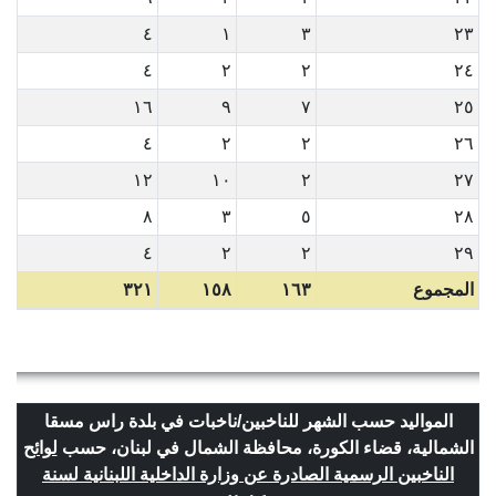
٤
١
٣
٢٣
٤
٢
٢
٢٤
١٦
٩
٧
٢٥
٤
٢
٢
٢٦
١٢
١٠
٢
٢٧
٨
٣
٥
٢٨
٤
٢
٢
٢٩
المجموع
١٦٣
١٥٨
٣٢١
المواليد حسب الشهر للناخبين/ناخبات في بلدة راس مسقا
الشمالية، قضاء الكورة، محافظة الشمال في لبنان، حسب
لوائح
الناخبين الرسمية الصادرة عن وزارة الداخلية اللبنانية لسنة