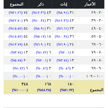
الأعمار
إناث
ذكر
المجموع
٧٤
٤٣
٣١
٢٠ - ٢٩
(٢١.٢٦%)
(١٢.٣٦%)
(٨.٩١%)
٧٩
٣٦
٤٣
٣٠ - ٣٩
(٢٢.٧٠%)
(١٠.٣٤%)
(١٢.٣٦%)
٥٤
٣١
٢٣
٤٠ - ٤٩
(١٥.٥٢%)
(٨.٩١%)
(٦.٦١%)
٥٤
١٨
٣٦
٥٠ - ٥٩
(١٥.٥٢%)
(٥.١٧%)
(١٠.٣٤%)
٤٨
٢٤
٢٤
٦٠ - ٦٩
(١٣.٧٩%)
(٦.٩٠%)
(٦.٩٠%)
١٣
٦
٧
٧٠ - ٧٩
(٣.٧٤%)
(١.٧٢%)
(٢.٠١%)
٢٠
٧
١٣
٨٠ - ٨٩
(٥.٧٥%)
(٢.٠١%)
(٣.٧٤%)
٦
٣
٣
٩٠ - ٩٩
(١.٧٢%)
(٠.٨٦%)
(٠.٨٦%)
٠
٠
٠
١٠٠ – ١٠٩
(٠.٠٠%)
(٠.٠٠%)
(٠.٠٠%)
٣٤٨
١٦٨
١٨٠
المجموع
(١٠٠.٠٠%)
(٤٨.٢٨%)
(٥١.٧٢%)