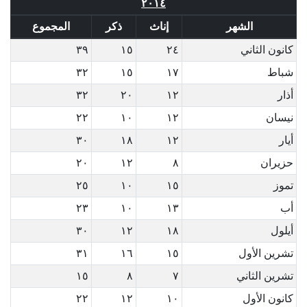
٢٠١٤
الشهر
إناث
ذكر
المجموع
كانون الثاني
٢٤
١٥
٣٩
شباط
١٧
١٥
٣٢
أذار
١٢
٢٠
٣٢
نيسان
١٢
١٠
٢٢
أيار
١٢
١٨
٣٠
حزيران
٨
١٢
٢٠
تموز
١٥
١٠
٢٥
أب
١٣
١٠
٢٣
أيلول
١٨
١٢
٣٠
تشرين الأول
١٥
١٦
٣١
تشرين الثاني
٧
٨
١٥
كانون الأول
١٠
١٢
٢٢