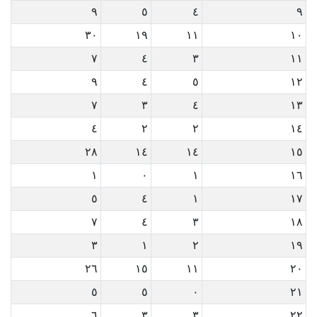
٩
٥
٤
٩
٣٠
١٩
١١
١٠
٧
٤
٣
١١
٩
٤
٥
١٢
٧
٣
٤
١٣
٤
٢
٢
١٤
٢٨
١٤
١٤
١٥
١
٠
١
١٦
٥
٤
١
١٧
٧
٤
٣
١٨
٣
١
٢
١٩
٢٦
١٥
١١
٢٠
٥
٥
٠
٢١
٦
٣
٣
٢٢