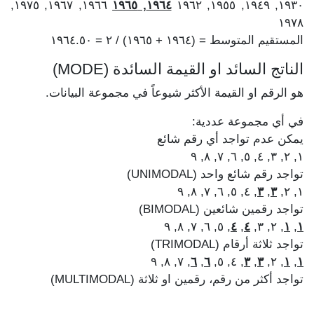
١٩٦٦, ١٩٦٧, ١٩٧٥,
١٩٦٤, ١٩٦٥
١٩٣٠, ١٩٤٩, ١٩٥٥, ١٩٦٢
١٩٧٨
المستقيم المتوسط = (١٩٦٤ + ١٩٦٥) / ٢ = ١٩٦٤.٥٠
الناتج السائد او القيمة السائدة (MODE)
هو الرقم او القيمة الأكثر شيوعاً في مجموعة البيانات.
في أي مجموعة عددية:
يمكن عدم تواجد أي رقم شائع
١, ٢, ٣, ٤, ٥, ٦, ٧, ٨, ٩
تواجد رقم شائع واحد (UNIMODAL)
, ٤, ٥, ٦, ٧, ٨, ٩
٣
,
٣
١, ٢,
تواجد رقمين شائعين (BIMODAL)
, ٥, ٦, ٧, ٨, ٩
٤
,
٤
, ٢, ٣,
١
,
١
تواجد ثلاثة أرقام (TRIMODAL)
, ٧, ٨, ٩
٦
,
٦
, ٤, ٥,
٣
,
٣
, ٢,
١
,
١
تواجد أكثر من رقم، رقمين او ثلاثة (MULTIMODAL)