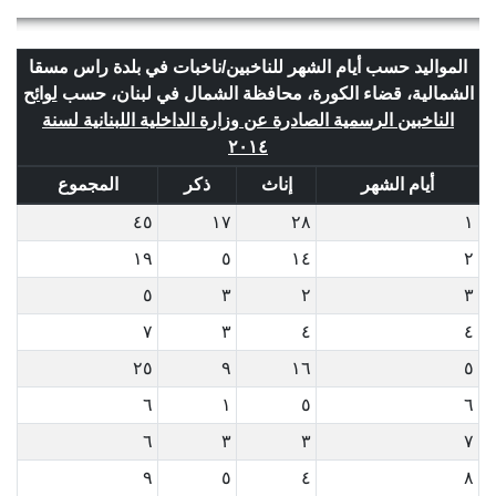
المواليد حسب أيام الشهر للناخبين/ناخبات في بلدة راس مسقا
الشمالية، قضاء الكورة، محافظة الشمال في لبنان، حسب
لوائح
الناخبين الرسمية الصادرة عن وزارة الداخلية اللبنانية لسنة
٢٠١٤
أيام الشهر
إناث
ذكر
المجموع
٤٥
١٧
٢٨
١
١٩
٥
١٤
٢
٥
٣
٢
٣
٧
٣
٤
٤
٢٥
٩
١٦
٥
٦
١
٥
٦
٦
٣
٣
٧
٩
٥
٤
٨