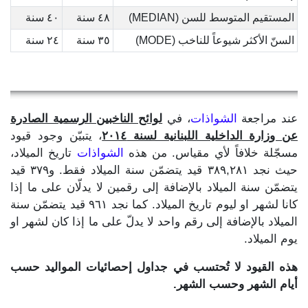
المستقيم المتوسط للسن (MEDIAN)
٤٨ سنة
٤٠ سنة
السنّ الأكثر شيوعاً للناخب (MODE)
٣٥ سنة
٢٤ سنة
عند مراجعة
الشواذات
، في
لوائح الناخبين الرسمية الصادرة
عن وزارة الداخلية اللبنانية لسنة ٢٠١٤
، يتبيّن وجود قيود
مسجّلة خلافاً لأي مقياس. من هذه
الشواذات
تاريخ الميلاد،
حيث نجد ٣٨٩,٢٨١ قيد يتضمّن سنة الميلاد فقط. و٣٧٩ قيد
يتضمّن سنة الميلاد بالإضافة إلى رقمين لا يدلّان على ما إذا
كانا لشهر او ليوم تاريخ الميلاد. كما نجد ٩٦١ قيد يتضمّن سنة
الميلاد بالإضافة إلى رقم واحد لا يدلّ على ما إذا كان لشهر او
يوم الميلاد.
هذه القيود لا تُحتسب في جداول إحصائيات المواليد حسب
أيام الشهر وحسب الشهر.