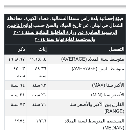
صِيَغ إحصائية بلدة راس مسقا الشمالية، قضاء الكورة، محافظة
الشمال في لبنان، عن تاريخ الميلاد والسنّ حسب
لوائح الناخبين
الرسمية الصادرة عن وزارة الداخلية اللبنانية لسنة ٢٠١٤
والمحتسبة لغاية نهاية سنة ٢٠١٤
التفصيل
إناث
ذكر
متوسط سنة الميلاد (AVERAGE)
١٩٦٥.٦٤
١٩٦٨.٩٧
متوسط السن (AVERAGE)
٤٨.٣٦
٤٥.٠٣
سنة
سنة
الأكبر سنا (MAX)
٩٢ سنة
٩٤ سنة
الأصغر سنا (MIN)
٢١ سنة
٢١ سنة
الفارق بين الأكبر والأصغر سنا
٧١ سنة
٧٣ سنة
(RANGE)
المستقيم المتوسط لسنة الميلاد
١٩٦٦
١٩٧٤
(MEDIAN)