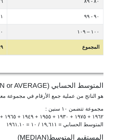
٦
٨٠ - ٨٩
١
٩٠ - ٩٩
٠
١٠٠ – ١٠٩
المجموع
٩٩
المتوسط الحسابي (MEAN or AVERAGE)
هو الناتج من عملية جمع الأرقام في مجموعة مع
مجموعة تتضمن ١٠ سنين :
١٩٦٢ + ١٩٧٥ + ١٩٣٠ + ١٩٥٥ + ١٩٤٩ + ١٩٦٥ + ١٩٦٧ + ١٩٦٤ + ١٩٧٨ + ١٩٦٦ = ١٩,٦١١
المتوسط الحسابي = ١٩,٦١١ / ١٠ = ١٩٦١.١٠
المستقيم المتوسط(MEDIAN)