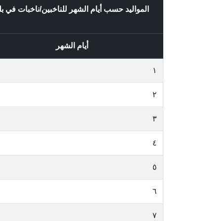
المواليد حسب أيام الشهر للناخبين/ناخبات في 
أيام الشهر
١
٢
٣
٤
٥
٦
٧