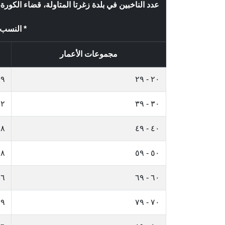
عدد الناخبين في بلدة زغرتا المتاولة، قضاء الك
* النسب ا
مجموعات الأعمار
١٩
٢٠ - ٢٩
٢٢
٣٠ - ٣٩
١٨
٤٠ - ٤٩
١٨
٥٠ - ٥٩
٦
٦٠ - ٦٩
٩
٧٠ - ٧٩