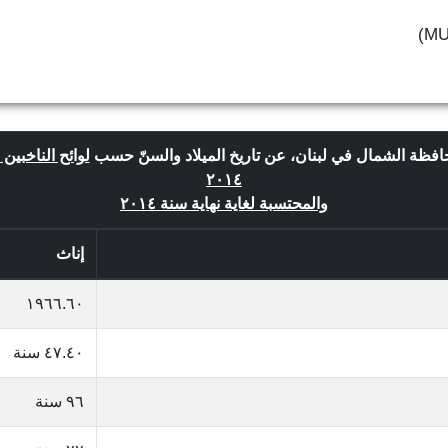
 محافظة الشمال في لبنان، عن تاريخ الميلاد والسنّ حسب
لوائح الناخبين
٢٠١٤
والمحتسبة لغاية نهاية سنة ٢٠١٤
إناث
١٩٦٦.٦٠
٤٧.٤٠ سنة
٩٦ سنة