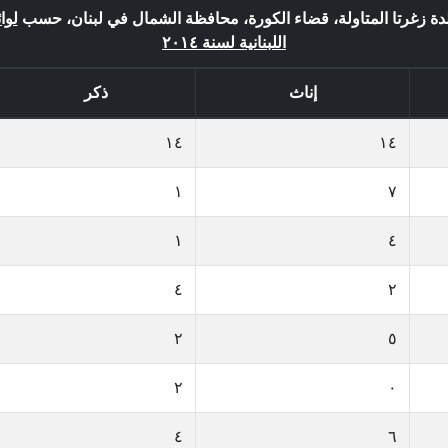
بلدة زغرتا المتاولة، قضاء الكورة، محافظة الشمال في لبنان، حسب
لوا
اللبنانية لسنة ٢٠١٤
إناث
ذكر
١٤
١٤
١
٧
١
٤
٤
٢
٢
٥
٢
٠
٤
٦