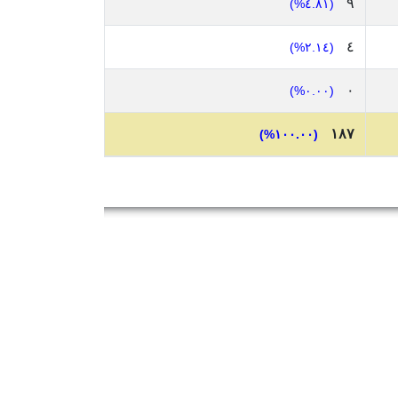
٩
(٤.٨١%)
٤
(٢.١٤%)
٠
(٠.٠٠%)
١٨٧
(١٠٠.٠٠%)