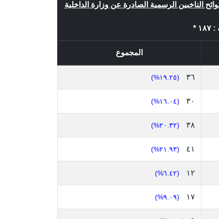
وائح الناخبين الرسمية الصادرة عن وزارة الداخلية
 *
المجموع
٣٦
(١٩.٢٥%)
٣٠
(١٦.٠٤%)
٣٨
(٢٠.٣٢%)
٤١
(٢١.٩٣%)
١٢
(٦.٤٢%)
١٧
(٩.٠٩%)