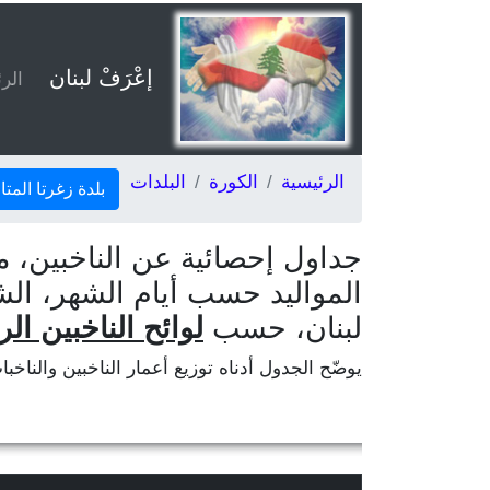
إعْرَفْ لبنان
الر
الرئيسية
الكورة
البلدات
بلدة زغرتا المتا
جداول إحصائية عن الناخبين، م
المواليد حسب أيام الشهر، الش
لبنان، حسب
لوائح الناخبين الر
يوضّح الجدول أدناه توزيع أعمار الناخبين والناخب