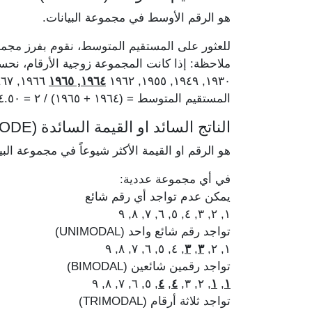
هو الرقم الأوسط في مجموعة البيانات.
للعثور على المستقيم المتوسط، نقوم بفرز مجمو
ملاحظة: إذا كانت المجموعة زوجية الأرقام، ن
١٩٦٦, ١٩٦٧, ١٩٧٥, ١٩٧٨
١٩٦٤, ١٩٦٥
١٩٣٠, ١٩٤٩, ١٩٥٥, ١٩٦٢
المستقيم المتوسط = (١٩٦٤ + ١٩٦٥) / ٢ = ١٩٦٤.٥٠
الناتج السائد او القيمة السائدة (MODE)
هو الرقم او القيمة الأكثر شيوعاً في مجموعة البي
في أي مجموعة عددية:
يمكن عدم تواجد أي رقم شائع
١, ٢, ٣, ٤, ٥, ٦, ٧, ٨, ٩
تواجد رقم شائع واحد (UNIMODAL)
, ٤, ٥, ٦, ٧, ٨, ٩
٣
,
٣
١, ٢,
تواجد رقمين شائعين (BIMODAL)
, ٥, ٦, ٧, ٨, ٩
٤
,
٤
, ٢, ٣,
١
,
١
تواجد ثلاثة أرقام (TRIMODAL)