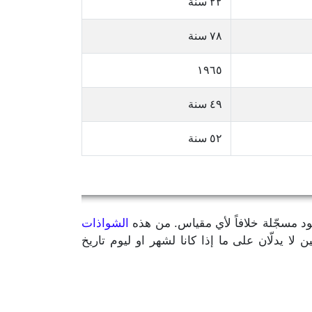
٢٢ سنة
٧٨ سنة
١٩٦٥
٤٩ سنة
٥٢ سنة
يود مسجّلة خلافاً لأي مقياس. من هذه
الشواذات
مّن سنة الميلاد بالإضافة إلى رقمين لا يدلّان على ما إذا كانا لشهر او ليوم تاريخ