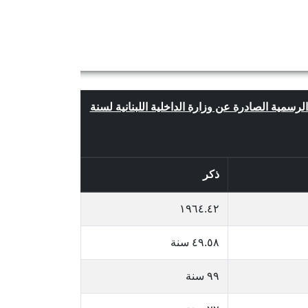
 الرسمية الصادرة عن وزارة الداخلية اللبنانية لسنة
ذكر
١٩٦٤.٤٢
٤٩.٥٨ سنة
٩٩ سنة