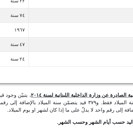
٢٢ سنة
٧٤ سنة
١٩٦٧
٤٧ سنة
٢٤ سنة
 الصادرة عن وزارة الداخلية اللبنانية لسنة ٢٠١٤
، يتبيّن وجود ق
تاريخ الميلاد، حيث نجد ٣٨٩,٢٨١ قيد يتضمّن سنة الميلاد فقط. و٣٧٩ قيد يتض
واليد حسب أيام الشهر وحسب الشهر.