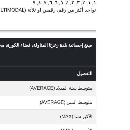
, ٧, ٨, ٩
٦
,
٦
, ٤, ٥,
٣
,
٣
, ٢,
١
,
١
تواجد أكثر من رقم، رقمين او ثلاثة (MULTIMODAL)
صِيَغ إحصائية بلدة زغرتا المتاولة، قضاء الكورة،
التفصيل
متوسط سنة الميلاد (AVERAGE)
متوسط السن (AVERAGE)
الأكبر سنا (MAX)