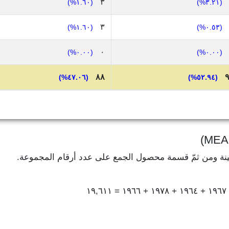
٣
(١.٦٠%)
(٣.٢١%)
٣
(١.٦٠%)
(٠.٥٣%)
٠
(٠.٠٠%)
(٠.٠٠%)
٨٨
(٤٧.٠٦%)
(٥٢.٩٤%)
ينة ومن ثمّ قسمة محصول الجمع على عدد أرقام المجموعة.