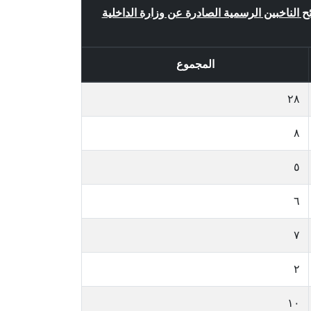
ئح الناخبين الرسمية الصادرة عن وزارة الداخلية
المجموع
٢٨
٨
٥
٦
٧
٢
١٠