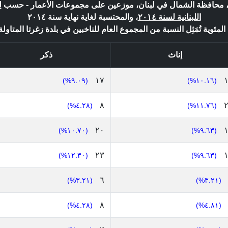
ورة، محافظة الشمال في لبنان، موزعين على مجموعات الأعمار - حسب
ل
اللبنانية لسنة ٢٠١٤
، والمحتسبة لغاية نهاية سنة ٢٠١٤
لمئوية تُمَثِل النسبة من المجموع العام للناخبين في بلدة زغرتا المتاولة : ١٨٧
إناث
ذكر
١٧
(٩.٠٩%)
(١٠.١٦%)
٨
(٤.٢٨%)
(١١.٧٦%)
٢٠
(١٠.٧٠%)
(٩.٦٣%)
٢٣
(١٢.٣٠%)
(٩.٦٣%)
٦
(٣.٢١%)
(٣.٢١%)
٨
(٤.٢٨%)
(٤.٨١%)