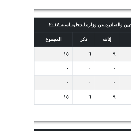
بين والصادرة عن وزارة الدخلية لسنة ٢٠١٤
إناث
ذكر
المجموع
١٥
٦
٩
٠
٠
٠
٠
٠
٠
١٥
٦
٩