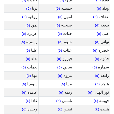
(٦)
(٦)
(٦)
وداد
حسيبه
ثريا
(٥)
(٥)
(٥)
عفاف
امون
روقيه
(٥)
(٥)
(٥)
بديعه
صبحيه
يمن
(٥)
(٥)
(٥)
غنى
حيات
عزيزه
(٥)
(٥)
(٥)
تهاني
حلوم
رسميه
(٥)
(٥)
(٥)
خضره
عتاب
عليا
(٥)
(٥)
(٥)
فائزه
فيروز
نداء
(٥)
(٥)
(٥)
سماره
سالي
نعمات
(٥)
(٥)
(٥)
رابعه
مروه
مها
(٥)
(٥)
(٥)
هاجر
مايا
سوميا
(٥)
(٥)
(٥)
نور الهدى
ريمه
عاهده
(٥)
(٥)
(٥)
فهيمه
نانسي
غادا
(٤)
(٤)
(٤)
هنيده
نيفين
وحيده
(٤)
(٤)
(٤)