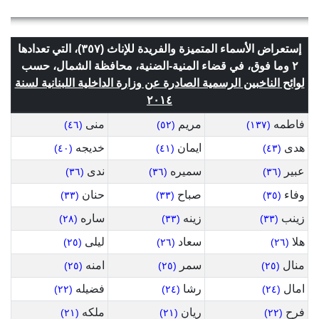
إستعراض الأسماء المتميزة والفريدة للإناث (٣٥٧)، التي تعدادها
٢ وما فوق، في قضاء المنية-الضنية، محافظة الشمال، حسب
لوائح الناخبين الرسمية الصادرة عن وزارة الداخلية اللبنانية لسنة
٢٠١٤
فاطمه
مريم
منى
(٤٦)
(٥٢)
(١٣٧)
هدى
ايمان
خديجه
(٤٠)
(٤١)
(٤٣)
عبير
سميره
ندى
(٣٦)
(٣٦)
(٣٦)
وفاء
صباح
حنان
(٣٣)
(٣٣)
(٣٥)
زينب
زينه
ساره
(٢٨)
(٣٣)
(٣٣)
هلا
سعاد
ليلى
(٢٥)
(٢٦)
(٢٦)
منال
سمر
امنه
(٢٥)
(٢٥)
(٢٥)
امال
رشا
فضيله
(٢٢)
(٢٤)
(٢٤)
فرح
ريان
ملكه
(٢١)
(٢١)
(٢٢)