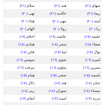
سهام
هبه
سلام
(٢١)
(٢١)
(٢١)
ريما
خالديه
نهى
(٢٠)
(٢١)
(٢١)
آمنه
مهى
هناء
(٢٠)
(٢٠)
(٢٠)
رنا
رولا
الهام
(٢٠)
(٢٠)
(٢٠)
حليمه
عائشه
احلام
(١٩)
(١٩)
(١٩)
صفاء
سحر
هنادي
(١٨)
(١٨)
(١٨)
نوال
لينا
فاتن
(١٧)
(١٧)
(١٧)
اميره
نجوى
سوسن
(١٦)
(١٦)
(١٦)
نسرين
سلوى
مرفت
(١٦)
(١٦)
(١٦)
باسمه
ضحى
هيام
(١٥)
(١٥)
(١٥)
جنان
هند
دلال
(١٤)
(١٤)
(١٤)
ميساء
سوزان
ربى
(١٤)
(١٤)
(١٤)
بدريه
امينه
انعام
(١٣)
(١٣)
(١٣)