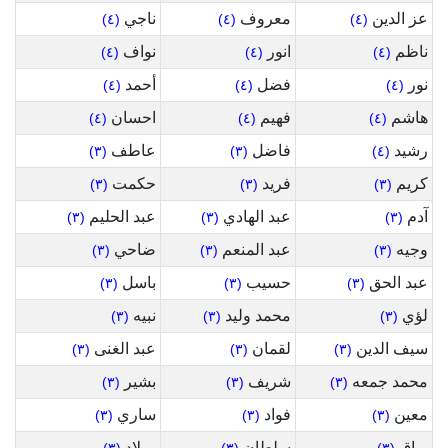
عز الدين
معروف
ناجي
(٤)
(٤)
(٤)
ناظم
انور
نواف
(٤)
(٤)
(٤)
نور
فضل
أحمد
(٤)
(٤)
(٤)
هاشم
فهيم
احسان
(٤)
(٤)
(٤)
رشيد
فاضل
عاطف
(٣)
(٣)
(٤)
كريم
فريد
حكمت
(٣)
(٣)
(٣)
آدم
عبد الهادي
عبد الحليم
(٣)
(٣)
(٣)
وجيه
عبد المنعم
ضاحي
(٣)
(٣)
(٣)
عبد الحق
حسيب
باسل
(٣)
(٣)
(٣)
لؤي
محمد وليد
نبيه
(٣)
(٣)
(٣)
سيف الدين
لقمان
عبد الغنى
(٣)
(٣)
(٣)
محمد جمعه
شريف
بشير
(٣)
(٣)
(٣)
معين
فواد
ساري
(٣)
(٣)
(٣)
براق
سلطان
ميلاد