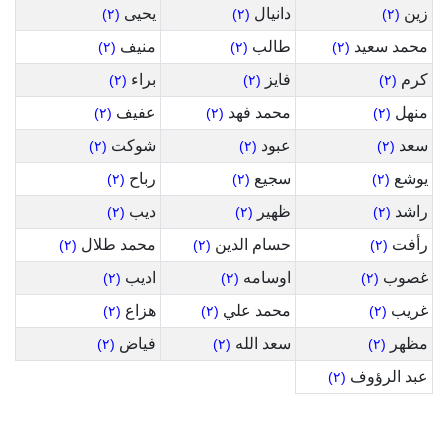
زين
دانيال
يحيى
(٢)
(٢)
(٢)
محمد سعيد
طالب
منيف
(٢)
(٢)
(٢)
كرم
فايز
براء
(٢)
(٢)
(٢)
منهل
محمد فهد
عفيف
(٢)
(٢)
(٢)
سعد
عبود
شوكت
(٢)
(٢)
(٢)
يوشع
سجيع
رباح
(٢)
(٢)
(٢)
راشد
ظهير
ديب
(٢)
(٢)
(٢)
رأفت
حسام الدين
محمد طلال
(٢)
(٢)
(٢)
غصوب
اوسامه
اديب
(٢)
(٢)
(٢)
غريب
محمد علي
هزاع
(٢)
(٢)
(٢)
مظهر
سعد الله
فياض
(٢)
(٢)
(٢)
عبد الرؤوف
(٢)