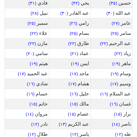
حسين
يحي
فادي
(٣١)
(٣٢)
(٣٥)
عبد الله
عبد القادر
نبيل
(٢٨)
(٣٠)
(٣٠)
عامر
رامي
سمير
(٢٥)
(٢٦)
(٢٧)
سامر
بسام
علاء
(٢٢)
(٢٥)
(٢٥)
عبد الرحيم
طارق
مازن
(٢٢)
(٢٢)
(٢٢)
زياد
عماد
سامي
(٢٠)
(٢١)
(٢٢)
ماهر
ايمن
هيثم
(١٩)
(١٩)
(١٩)
وسام
ماجد
عبد الحميد
(١٧)
(١٧)
(١٩)
وسيم
هشام
شادي
(١٦)
(١٧)
(١٧)
عبد السلام
خليل
حسام
(١٦)
(١٦)
(١٦)
غسان
مالك
حاتم
(١٥)
(١٥)
(١٦)
نزار
عصام
مروان
(١٤)
(١٥)
(١٥)
ناصر
عبد الكريم
نادر
(١٢)
(١٣)
(١٤)
طه
ياسر
طلال
(١٢)
(١٢)
(١٢)