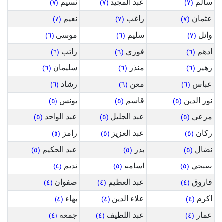
سالم
عبد المجيد
نسيم
(٧)
(٧)
(٧)
عثمان
راغب
نعيم
(٧)
(٧)
(٧)
وائل
سليم
موسى
(٦)
(٦)
(٧)
ادهم
فوزي
راتب
(٦)
(٦)
(٦)
زهير
منذر
سليمان
(٦)
(٦)
(٦)
عباس
معن
رشاد
(٦)
(٦)
(٦)
نور الدين
قاسم
يونس
(٥)
(٥)
(٥)
مرعي
عبد الجليل
عبد الواحد
(٥)
(٥)
(٥)
ركان
عبد العزيز
رامز
(٥)
(٥)
(٥)
نضال
بدر
عبد الحكيم
(٥)
(٥)
(٥)
صبحي
اسامه
نديم
(٤)
(٥)
(٥)
فاروق
عبد العظيم
صفوان
(٤)
(٤)
(٤)
اكرم
علاء الدين
بهاء
(٤)
(٤)
(٤)
عمار
عبد اللطيف
جمعه
(٤)
(٤)
(٤)