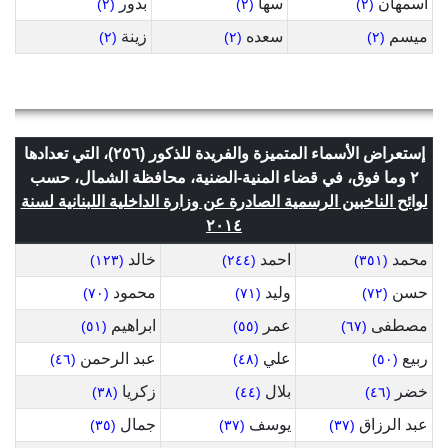
أسمهان
سها
بدور
(٢)
(٢)
(٢)
ميسم
سعده
زينة
(٢)
(٢)
(٢)
إستعراض الأسماء المتميزة والفريدة للذكور (٢٥٦)، التي تعدادها
٢ وما فوق، في قضاء المنية-الضنية، محافظة الشمال، حسب
لوائح الناخبين الرسمية الصادرة عن وزارة الداخلية اللبنانية لسنة
٢٠١٤
محمد
احمد
خالد
(١٢٣)
(٢٤٤)
(٣٥١)
حسن
وليد
محمود
(٧٠)
(٧١)
(٧٢)
مصطفى
عمر
ابراهيم
(٥١)
(٥٥)
(٦٧)
ربيع
علي
عبد الرحمن
(٤٦)
(٤٨)
(٥٠)
خضر
بلال
زكريا
(٣٨)
(٤٤)
(٤٦)
عبد الرزاق
يوسف
جمال
(٣٥)
(٣٧)
(٣٧)