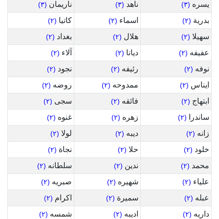
يسره
ناهد
ناريمان
(٣)
(٣)
(٣)
بدرية
اسماء
كاتيا
(٢)
(٢)
(٢)
سهيلا
هلال
بغداد
(٢)
(٢)
(٢)
عفيفه
ديانا
آلاء
(٢)
(٢)
(٢)
نوفه
رئيفه
نجود
(٢)
(٢)
(٢)
ايناس
ممدوحه
روضه
(٢)
(٢)
(٢)
ابتهاج
فائقه
سجى
(٢)
(٢)
(٢)
ساندرا
زهره
غنوه
(٢)
(٢)
(٢)
زانه
ديبه
لولا
(٢)
(٢)
(٢)
خلود
حلا
نجاة
(٢)
(٢)
(٢)
محمد
ندين
سلطانه
(٢)
(٢)
(٢)
علياء
شهيره
صبريه
(٢)
(٢)
(٢)
عبله
سميرة
اكرام
(٢)
(٢)
(٢)
داريه
اديبه
شمسه
(٢)
(٢)
(٢)