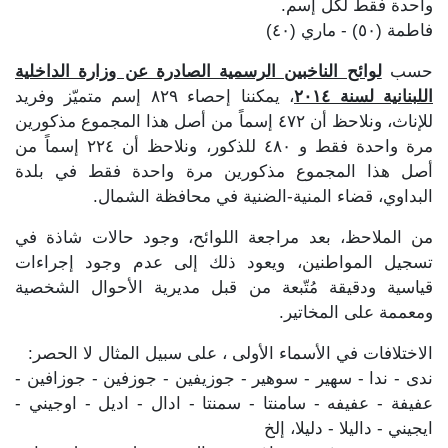
واحدة فقط لكل إسم.
فاطمة (٥٠) - ماري (٤٠)
حسب
لوائح الناخبين الرسمية الصادرة عن وزارة الداخلية
اللبنانية لسنة ٢٠١٤
، يمكننا إحصاء ٨٢٩ إسم متميّز وفريد
للإناث، ونلاحظ أن ٤٧٢ إسماً من أصل هذا المجموع مذكورين
مرة واحدة فقط و ٤٨٠ للذكور، ونلاحظ أن ٢٢٤ إسماً من
أصل هذا المجموع مذكورين مرة واحدة فقط في بلدة
البداوي، قضاء المنية-الضنية في محافظة الشمال.
من الملاحظ، بعد مراجعة اللوائح، وجود حالات شاذة في
تسجيل المواطنين، ويعود ذلك إلى عدم وجود إجراءات
قياسية ودقيقة مُتّبعة من قبل مديرية الأحوال الشخصية
ومعممة على المخاتير.
الاختلافات في الأسماء الأولى ، على سبيل المثال لا الحصر:
ندى - ندا - سهير - سوهير - جوزيفين - جوزفين - جوزافين -
عفيفة - عفيفه - سامنتا - سمنتا - ادال - اديل - اوجيني -
ايجيني - داليلا - دليلا، إلخ