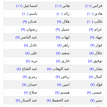
فراس
هاني
اسماعيل
(١١)
(١١)
(١١)
هادي
رائد
باسم
(١٠)
(١٠)
(١٠)
غالب
هلال
عدنان
(٩)
(٩)
(١٠)
عزام
جميل
رضوان
(٩)
(٩)
(٩)
جهاد
ايهاب
عبد الناصر
(٩)
(٩)
(٩)
فواز
زاهر
عادل
(٨)
(٨)
(٩)
جلال
سعيد
على
(٨)
(٨)
(٨)
توفيق
غازي
نزيه
(٨)
(٨)
(٨)
بشار
عبد الوهاب
عبد الفتاح
(٨)
(٨)
(٨)
كمال
رياض
رمزي
(٧)
(٧)
(٨)
فؤاد
امين
حسان
(٧)
(٧)
(٧)
عيسى
هيسم
صلاح
(٧)
(٧)
(٧)
منير
عبد الحفيظ
عبد الستار
(٧)
(٧)
(٧)