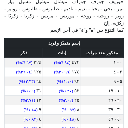
جوزيف - جوزف - جوزاف - ميشال - ميشيل - مشيل - بيار -
بيير - يحي - يحيا - نديم - ناديم - طانيوس - طانوس - روبير -
روبر - روجيه - روجه - موريس - مريس - زكريا - زكريّا -
زكرّيه، إلخ
كما التنوّع بين "ه" و"ة" في آخر الإسم
إسم متميّز وفريد
مذكور عدد مرات
إناث
ذكر
٢٢٤
٤٧٢
٠ - ١
(٤٦.٦٧%)
(٥٦.٩٤%)
١٢٥
١٧٤
٢ - ٤
(٢٦.٠٤%)
(٢٠.٩٩%)
٦٤
٩٢
٥ - ٩
(١٣.٣٣%)
(١١.١٠%)
٣١
٥٢
١٠ - ١٩
(٦.٤٦%)
(٦.٢٧%)
١٣
٢٥
٢٠ - ٢٩
(٢.٧١%)
(٣.٠٢%)
٩
٨
٣٠ - ٣٩
(١.٨٨%)
(٠.٩٧%)
٤
٤
٤٠ - ٤٩
(٠.٨٣%)
(٠.٤٨%)