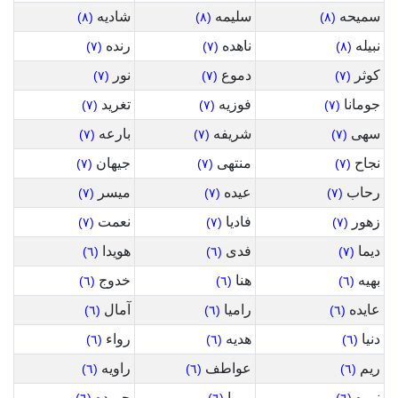
سميحه
سليمه
شاديه
(٨)
(٨)
(٨)
نبيله
ناهده
رنده
(٧)
(٧)
(٨)
كوثر
دموع
نور
(٧)
(٧)
(٧)
جومانا
فوزيه
تغريد
(٧)
(٧)
(٧)
سهى
شريفه
بارعه
(٧)
(٧)
(٧)
نجاح
منتهى
جيهان
(٧)
(٧)
(٧)
رحاب
عيده
ميسر
(٧)
(٧)
(٧)
زهور
فاديا
نعمت
(٧)
(٧)
(٧)
ديما
فدى
هويدا
(٦)
(٦)
(٧)
بهيه
هنا
خدوج
(٦)
(٦)
(٦)
عايده
راميا
آمال
(٦)
(٦)
(٦)
دنيا
هديه
رواء
(٦)
(٦)
(٦)
ريم
عواطف
راويه
(٦)
(٦)
(٦)
نوره
ميرا
حميده