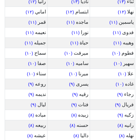
ثناء
ناديا
رانيا
(١٢)
(١٣)
(١٣)
نهلا
ابتسام
اماني
(١٢)
(١٢)
(١٢)
ياسمين
ماجده
قمر
(١١)
(١١)
(١١)
فدوى
نورا
نعيمه
(١١)
(١١)
(١١)
وهيبه
حياة
جميله
(١١)
(١١)
(١١)
فطوم
ميرفت
سماح
(١٠)
(١٠)
(١٠)
سهير
ساميه
صفا
(١٠)
(١٠)
(١٠)
علا
ميرنا
سناء
(١٠)
(١٠)
(١٠)
غاده
يسرى
روعه
(٩)
(٩)
(١٠)
رجاء
رقيه
نديمه
(٩)
(٩)
(٩)
فريال
فتات
ليال
(٩)
(٩)
(٩)
زكيه
زبيده
مياده
(٨)
(٨)
(٩)
رانيه
حسنه
ربيعه
(٨)
(٨)
(٨)
نهله
داليا
عيشه
(٨)
(٨)
(٨)