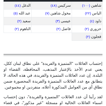
شاهين
سركيس
الدغل
(٤٤)
(٤٨)
(١٠٠)
الياس
مخول شاهين
عبد الله
(٥)
(٧)
(٢٢)
داود
عيسى
سعيد
(٢)
(٣)
(٤)
حزوري
فاضل
الناهوم
(٢)
(٢)
(٢)
فجلون
(٢)
إحتساب العائلات "المتميزة والفريدة" على نطاق لبنان ككل،
يعني عدم الأخذ بالإعتبار المذهب، المحافظة، القضاء او
البلدة. إن عدد العائلات المتميزة والفريدة، في هذه الحالة، لا
يتطابق مع عدد العائلات المتميزة والفريدة المحصورة ضمن
نطاق أي من العوامل المذكورة أعلاه، منفردين او مجموعين.
لقد رأينا أن عدد العائلات "المتميزة والفريدة"، دون إحتساب
اسماء العائلات الخالية او مسجلة "غير مذكور"، في قضاء