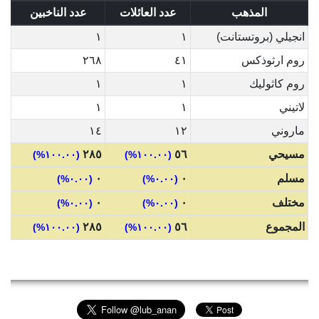
المذهب
عدد العائلات
عدد الناخبين
انجيلي (بروتستانت)
١
١
روم ارثوذكس
٤١
٢٦٨
روم كاثوليك
١
١
لاتيني
١
١
ماروني
١٢
١٤
مسيحي
٥٦
٢٨٥
(١٠٠.٠٠%)
(١٠٠.٠٠%)
مسلم
٠
٠
(٠.٠٠%)
(٠.٠٠%)
مختلف
٠
٠
(٠.٠٠%)
(٠.٠٠%)
المجموع
٥٦
٢٨٥
(١٠٠.٠٠%)
(١٠٠.٠٠%)