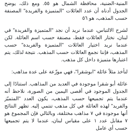
المنية-الضنية، محافظة الشمال هو ٥٥. ومع ذلك، يوضح
الجدول أدناه أن عدد العائلات "المتميزة والفريدة" المصنفة
حسب المذهب، هو ٥٦
لشرح الالتباس، عندما نريد أن نجد "المتميزة والفريدة" في
لبنان، نختار العائلات فقط، مصنفة حسب اسم العائلة. لكن
عندما نريد اختيار العائلات "المتميزة والفريدة" حسب
المذهب، فإننا نجمع العائلات حسب المذهب. نتيجة لذلك، يتم
اعتبارها متميزة داخل كل مذهب.
لنأخذ مثلاً عائلة "ابوشقرا"، فهي موزّعة على عدة مذاهب:
عائلة أبو شقرا موجودة في العديد من المذاهب. استنادًا إلى
الجدول الموجود في أقصى اليمين من الصورة، نلاحظ أنه
عندما يتم تجميعها حسب المذهب، يكون العدد "المتميّز
والفريد" لهذه العائلة في كل مذهب تنتمي إليه. تظهر النتائج
أنها موجودة في ٧ مذاهب مختلفة، وبالتالي فإن المجموع هو
٧ مقابل عدد ١ على مقياس لبنان، عندما لا يتم تجميعها
حسب أي عامل