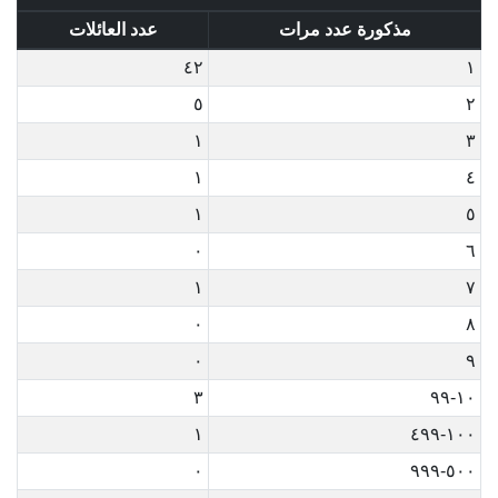
مذكورة عدد مرات
عدد العائلات
٤٢
١
٥
٢
١
٣
١
٤
١
٥
٠
٦
١
٧
٠
٨
٠
٩
٣
١٠-٩٩
١
١٠٠-٤٩٩
٠
٥٠٠-٩٩٩