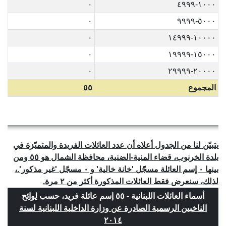
٠
١٠٠٠-٤٩٩٩
٠
٥٠٠٠-٩٩٩٩
٠
١٠٠٠٠-١٤٩٩٩
٠
١٥٠٠٠-١٩٩٩٩
٠
٢٠٠٠٠-٢٩٩٩٩
المجموع
٥٥
يتبيّن لنا من الجدول أعلاه أن عدد العائلات الفريدة والمتميّزة في
بلدة الخرنوب، قضاء المنية-الضنية، محافظة الشمال هو ٥٥ ومن
بينها ٠ إسم العائلة مسجّل 'خانة خالية' و ٠ مسجّل 'غير مذكور'.،
لذلك، سنعرض فقط العائلات المذكورة أكثر من ٢ مرة.
أسماء العائلات اللبنانية - ٥٥ إسم عائلة فريد، حسب
لوائح
الناخبين الرسمية الصادرة عن وزارة الداخلية اللبنانية لسنة
٢٠١٤